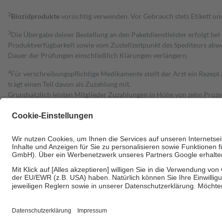
2
Biozidprodukte
vorsichtig verwenden. Vor Gebrauch stets Etikett u
3
Die Übergabe deiner Bestellung an den Paketdienstleister erfolgt bei
Produktverfügbarkeit sowie vom Zustellzeitpunkt des Spediteurs abwe
Dauer der Prüfungen einschließlich Klärungen verlängern.
4
Für verschreibungspflichtige Medikamente stellt der Arzt ein Rezept 
trägt einen Teil davon als Zuzahlung mit.
Grundsätzlich leisten Mitglieder Zuzahlungen in Höhe von zehn Proz
zu entrichten.
Diese Regeln gelten grundsätzlich auch für Online-Apotheken.
Bei Heilmitteln und häuslicher Krankenpflege beträgt die Zuzahlung 
Um das Engagement der Versicherten für ihre eigene Gesundheit zu stä
• Kindern und Jugendlichen bis zum vollendeten 18. Lebensjahr mit
• Untersuchungen zur Vorsorge und Früherkennung, die von der GKV
• empfohlenen Schutzimpfungen
• Harn- und Blutteststreifen
Wir nutzen Trusted Shops als unabhängigen Dienstleister für die Ein
Informationen findest du hier: https://help.etrusted.com/hc/de/arti