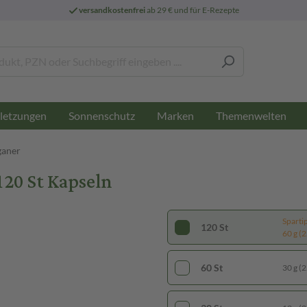
versandkostenfrei
ab 29 € und für E-Rezepte
letzungen
Sonnenschutz
Marken
Themenwelten
ganer
20 St Kapseln
Sparti
120 St
60 g (2
60 St
30 g (2