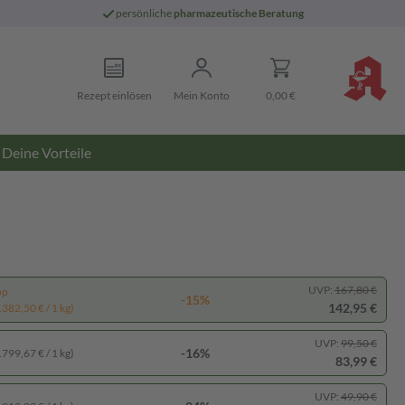
persönliche
pharmazeutische Beratung
Rezept einlösen
Mein Konto
0,00 €
Deine Vorteile
UVP:
167,80 €
pp
-15%
142,95 €
.382,50 € / 1 kg)
UVP:
99,50 €
-16%
.799,67 € / 1 kg)
83,99 €
UVP:
49,90 €