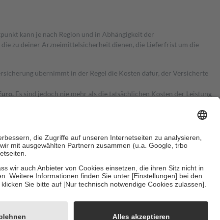
itpunkt kann je nach Region und in Abhängigkeit der
 zu deiner Arzneimittelsicherheit dienen, die Lieferfrist um die
ersicherung übernimmt in der Regel die Kosten dafür, der Versicherte
Euro.
Es sind jedoch nie mehr als die tatsächlichen Kosten der Leistung
e Zuzahlungen
an bei:
herzustellen, dass es sich um echte Bewertungen handelt. Mehr