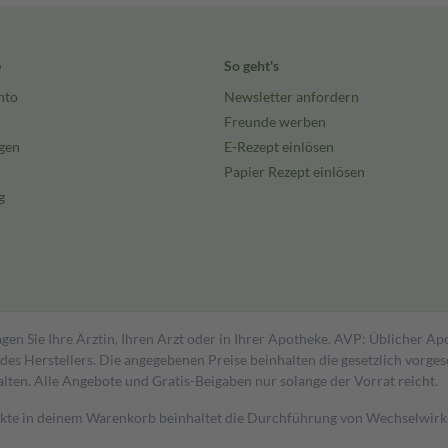
e
So geht's
nto
Newsletter anfordern
Freunde werben
gen
E-Rezept einlösen
Papier Rezept einlösen
g
gen Sie Ihre Ärztin, Ihren Arzt oder in Ihrer Apotheke. AVP: Üblicher A
s Herstellers. Die angegebenen Preise beinhalten die gesetzlich vorgesc
alten. Alle Angebote und Gratis-Beigaben nur solange der Vorrat reicht.
dukte in deinem Warenkorb beinhaltet die Durchführung von Wechselwir