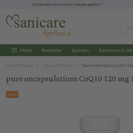
3
E-Rezept:
Heute bestellt,
morgen geliefert
Menü
Bestseller
Sparsets
Schmerzen & Ver
Nachhaltigkeit
Vegane Produkte
Nahrungsergänzung für Ve
pure encapsulations CoQ10 120 mg 1
Vegan