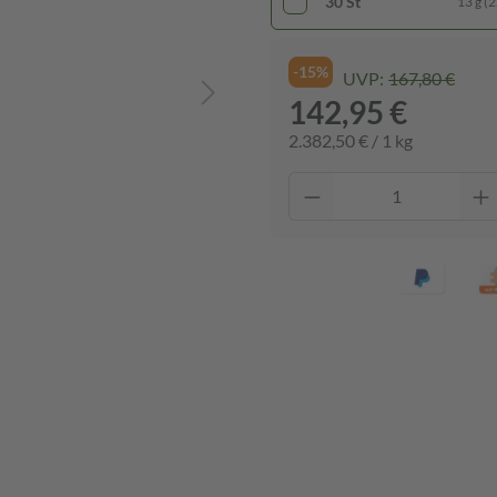
30 St
13 g (2
-15%
UVP:
167,80 €
142,95 €
2.382,50 € / 1 kg