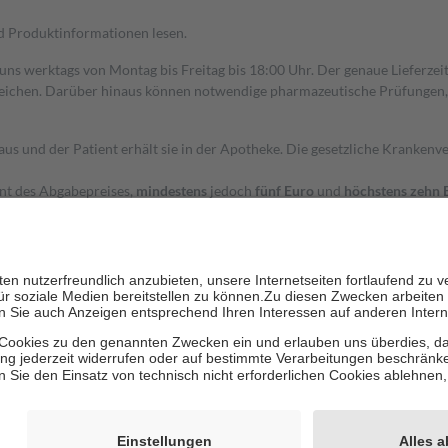
nd Produktinformationen lesen.
 uns werktags von Montag bis Freitag bis 18:00 Uhr. Der genaue Lieferze
ichen. Darüber hinaus können notwendige pharmazeutische Prüfungen, die
aus und der Patient erhält sie in der Apotheke. Die gesetzliche Krankenv
ent des Abgabepreises,
mindestens
jedoch
fünf Euro
und
höchstens zehn 
zehn Prozent der Kosten sowie zehn Euro je Verordnung.
rken und die besondere Stellung der Familie zu unterstützen, fallen
kein
 Ausnahme der Fahrkosten
 getragen werden
holung von Bewertungen. Trusted Shops hat Maßnahmen getroffen, um sic
cles/4419944605341