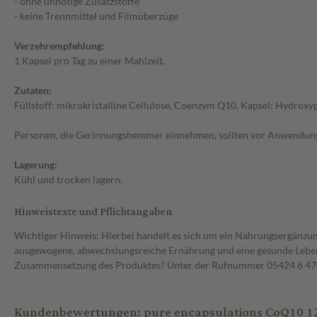
- ohne unnötige Zusatzstoffe
- keine Trennmittel und Filmüberzüge
Verzehrempfehlung:
1 Kapsel pro Tag zu einer Mahlzeit.
Zutaten:
Füllstoff: mikrokristalline Cellulose, Coenzym Q10, Kapsel: Hydroxy
Personen, die Gerinnungshemmer einnehmen, sollten vor Anwendung 
Lagerung:
Kühl und trocken lagern.
Hinweistexte und Pflichtangaben
Wichtiger Hinweis: Hierbei handelt es sich um ein Nahrungsergänzun
ausgewogene, abwechslungsreiche Ernährung und eine gesunde Lebens
Zusammensetzung des Produktes? Unter der Rufnummer 05424 6 470 1
Kundenbewertungen: pure encapsulations CoQ10 12