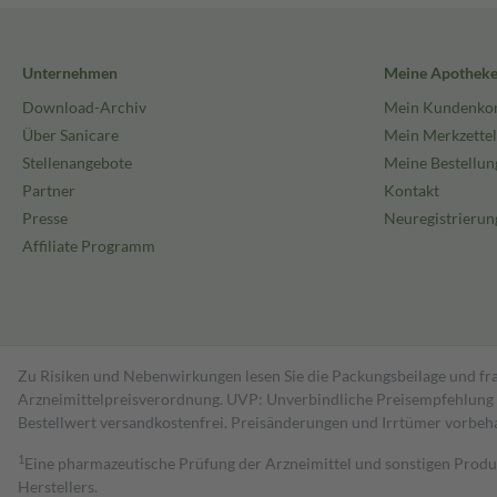
Unternehmen
Meine Apothek
Download-Archiv
Mein Kundenko
Über Sanicare
Mein Merkzettel
Stellenangebote
Meine Bestellun
Partner
Kontakt
Presse
Neuregistrierun
Affiliate Programm
Zu Risiken und Nebenwirkungen lesen Sie die Packungsbeilage und fra
Arzneimittelpreisverordnung. UVP: Unverbindliche Preisempfehlung de
Bestell­wert versand­kosten­frei. Preisänderungen und Irrtümer vorbeh
1
Eine pharmazeutische Prüfung der Arzneimittel und sonstigen Pro
Herstellers.