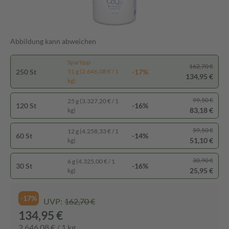
Abbildung kann abweichen
Spartipp
162,70 €
250 St
-17%
51 g (2.646,08 € / 1
134,95 €
kg)
99,50 €
25 g (3.327,20 € / 1
120 St
-16%
83,18 €
kg)
59,50 €
12 g (4.258,33 € / 1
60 St
-14%
51,10 €
kg)
30,90 €
6 g (4.325,00 € / 1
30 St
-16%
25,95 €
kg)
-17%
UVP:
162,70 €
134,95 €
2.646,08 € / 1 kg