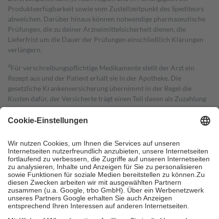
Produktverfügbarkeit sowie vom Zustellzeitpunkt des Spediteurs
abweichen. Darüber hinaus können notwendige pharmazeutische
Prüfungen, die zu deiner Arzneimittelsicherheit dienen, die
Lieferfrist um die Dauer der Prüfungen einschließlich Klärungen
verlängern.
4
Für verschreibungspflichtige Medikamente stellt der Arzt ein
Rezept aus und der Patient erhält sie in der Apotheke. Die
gesetzliche Krankenversicherung übernimmt in der Regel die
Kosten dafür, der Versicherte trägt einen Teil davon als Zuzahlung
mit.
Grundsätzlich leisten Mitglieder Zuzahlungen in Höhe von zehn
Prozent des Abgabepreises,
mindestens
jedoch
fünf Euro
und
höchstens zehn Euro.
Es sind jedoch nie mehr als die tatsächlichen
Kosten der Leistung zu entrichten.
Diese Regeln gelten grundsätzlich auch für Online-Apotheken.
Bei Heilmitteln und häuslicher Krankenpflege beträgt die
Zuzahlung zehn Prozent der Kosten sowie zehn Euro je
Verordnung.
Um das Engagement der Versicherten für ihre eigene Gesundheit zu
stärken und die besondere Stellung der Familie zu unterstützen,