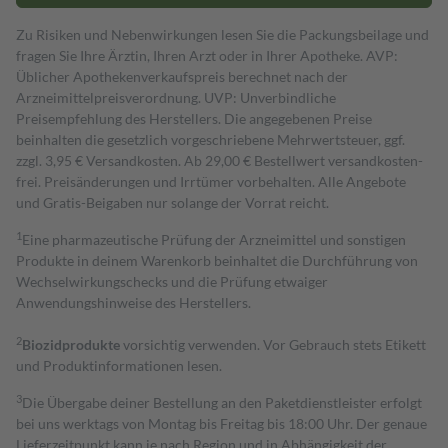
Zu Risiken und Nebenwirkungen lesen Sie die Packungsbeilage und
fragen Sie Ihre Ärztin, Ihren Arzt oder in Ihrer Apotheke. AVP:
Üblicher Apothekenverkaufspreis berechnet nach der
Arzneimittelpreisverordnung. UVP: Unverbindliche
Preisempfehlung des Herstellers. Die angegebenen Preise
beinhalten die gesetzlich vorgeschriebene Mehrwertsteuer, ggf.
zzgl. 3,95 € Versandkosten. Ab 29,00 € Bestell­wert versand­kosten­
frei. Preisänderungen und Irrtümer vorbehalten. Alle Angebote
und Gratis-Beigaben nur solange der Vorrat reicht.
1
Eine pharmazeutische Prüfung der Arzneimittel und sonstigen
Produkte in deinem Warenkorb beinhaltet die Durchführung von
Wechselwirkungschecks und die Prüfung etwaiger
Anwendungshinweise des Herstellers.
2
Biozidprodukte
vorsichtig verwenden. Vor Gebrauch stets Etikett
und Produktinformationen lesen.
3
Die Übergabe deiner Bestellung an den Paketdienstleister erfolgt
bei uns werktags von Montag bis Freitag bis 18:00 Uhr. Der genaue
Lieferzeitpunkt kann je nach Region und in Abhängigkeit der