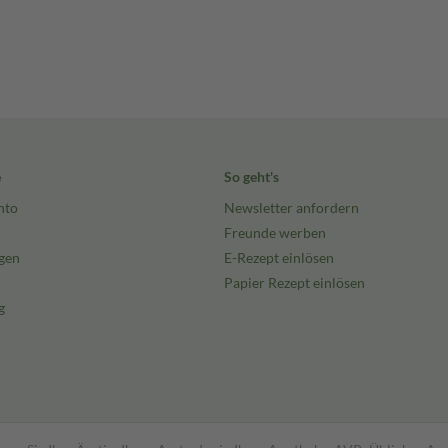
e
So geht's
nto
Newsletter anfordern
Freunde werben
gen
E-Rezept einlösen
Papier Rezept einlösen
g