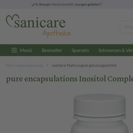
3
E-Rezept:
Heute bestellt,
morgen geliefert
Menü
Bestseller
Sparsets
Schmerzen & Ver
Nahrungsergänzung
weitere Nahrungsergänzungsmittel
pure encapsulations Inositol Comple