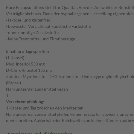
Pure Encapsulations steht für Qualität. Von der Auswahl der Rohstof
Verträglichkeit aus. Dank der hypoallergenen Herstellung eignen sic
· laktose- und glutenfrei
· bewusster Verzicht auf künstliche Farbstoffe
· ohne unnötige Zusatzstoffe
· keine Trennmittel und Filmüberzüge
Inhalt pro Tagesportion
(1 Kapsel)
Myo-Inositol 550 mg
D-Chiro-Inositol 150 mg
Zutaten: Myo-Inositol, D-Chiro-Inositol; Hydroxypropylmethylcellul
(Kapsel)
Nahrungsergänzungsmittel vegan
1
Verzehrempfehlung:
1 Kapsel pro Tag zwischen den Mahlzeiten.
Nahrungsergänzungsmittel stellen keinen Ersatz für abwechslungsre
überschreiten. Außerhalb der Reichweite von kleinen Kindern aufbew