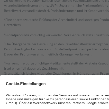
Zu Risiken und Nebenwirkungen lesen Sie die Packungsbeilage und fra
Arzneimittelpreisverordnung. UVP: Unverbindliche Preisempfehlung de
Bestell­wert versand­kosten­frei. Preisänderungen und Irrtümer vorbeh
1
Eine pharmazeutische Prüfung der Arzneimittel und sonstigen Pro
Herstellers.
2
Biozidprodukte
vorsichtig verwenden. Vor Gebrauch stets Etikett u
3
Die Übergabe deiner Bestellung an den Paketdienstleister erfolgt bei
Produktverfügbarkeit sowie vom Zustellzeitpunkt des Spediteurs abwe
Dauer der Prüfungen einschließlich Klärungen verlängern.
4
Für verschreibungspflichtige Medikamente stellt der Arzt ein Rezept 
trägt einen Teil davon als Zuzahlung mit.
Grundsätzlich leisten Mitglieder Zuzahlungen in Höhe von zehn Proz
zu entrichten.
Diese Regeln gelten grundsätzlich auch für Online-Apotheken.
Bei Heilmitteln und häuslicher Krankenpflege beträgt die Zuzahlung 
Um das Engagement der Versicherten für ihre eigene Gesundheit zu stä
• Kindern und Jugendlichen bis zum vollendeten 18. Lebensjahr mit
• Untersuchungen zur Vorsorge und Früherkennung, die von der GKV