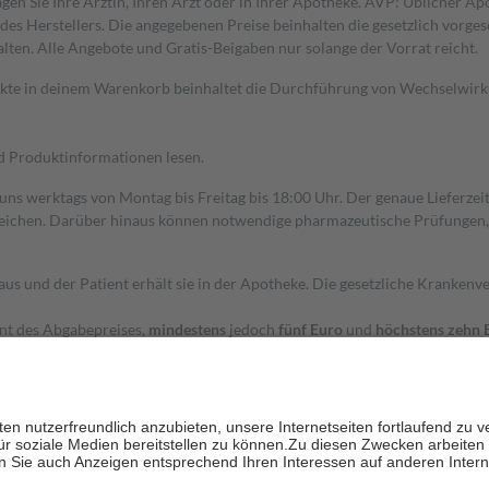
gen Sie Ihre Ärztin, Ihren Arzt oder in Ihrer Apotheke. AVP: Üblicher A
s Herstellers. Die angegebenen Preise beinhalten die gesetzlich vorgesc
alten. Alle Angebote und Gratis-Beigaben nur solange der Vorrat reicht.
dukte in deinem Warenkorb beinhaltet die Durchführung von Wechselwir
nd Produktinformationen lesen.
 uns werktags von Montag bis Freitag bis 18:00 Uhr. Der genaue Lieferze
ichen. Darüber hinaus können notwendige pharmazeutische Prüfungen, die
aus und der Patient erhält sie in der Apotheke. Die gesetzliche Krankenv
ent des Abgabepreises,
mindestens
jedoch
fünf Euro
und
höchstens zehn 
zehn Prozent der Kosten sowie zehn Euro je Verordnung.
rken und die besondere Stellung der Familie zu unterstützen, fallen
kein
 Ausnahme der Fahrkosten
 getragen werden