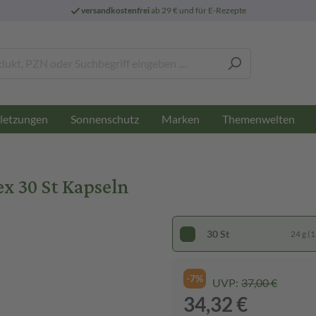
versandkostenfrei
ab 29 € und für E-Rezepte
letzungen
Sonnenschutz
Marken
Themenwelten
x 30 St Kapseln
30 St
24 g (1
-7%
UVP:
37,00 €
34,32 €