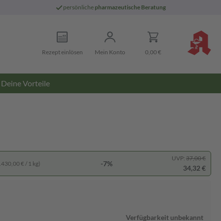
persönliche
pharmazeutische Beratung
Rezept einlösen
Mein Konto
0,00 €
Deine Vorteile
UVP:
37,00 €
-7%
.430,00 € / 1 kg)
34,32 €
Verfügbarkeit unbekannt