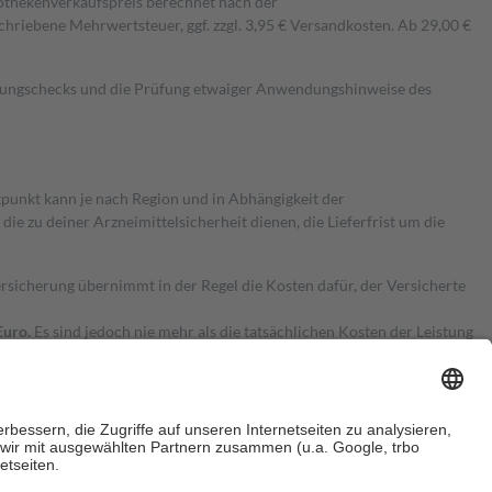
pothekenverkaufspreis berechnet nach der
hriebene Mehrwertsteuer, ggf. zzgl. 3,95 € Versandkosten. Ab 29,00 €
kungschecks und die Prüfung etwaiger Anwendungshinweise des
itpunkt kann je nach Region und in Abhängigkeit der
 zu deiner Arzneimittelsicherheit dienen, die Lieferfrist um die
ersicherung übernimmt in der Regel die Kosten dafür, der Versicherte
Euro.
Es sind jedoch nie mehr als die tatsächlichen Kosten der Leistung
e Zuzahlungen
an bei: