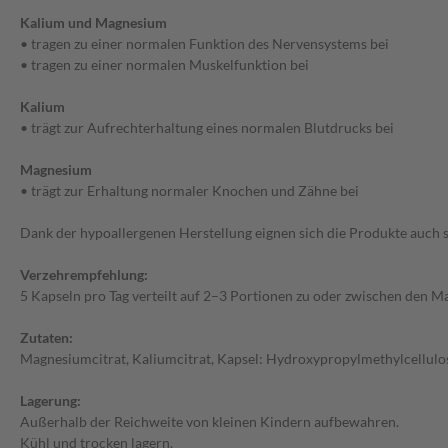
Kalium und Magnesium
• tragen zu einer normalen Funktion des Nervensystems bei
• tragen zu einer normalen Muskelfunktion bei
Kalium
• trägt zur Aufrechterhaltung eines normalen Blutdrucks bei
Magnesium
• trägt zur Erhaltung normaler Knochen und Zähne bei
Dank der hypoallergenen Herstellung eignen sich die Produkte auch s
Verzehrempfehlung:
5 Kapseln pro Tag verteilt auf 2–3 Portionen zu oder zwischen den Ma
Zutaten:
Magnesiumcitrat, Kaliumcitrat, Kapsel: Hydroxypropylmethylcellulos
Lagerung:
Außerhalb der Reichweite von kleinen Kindern aufbewahren.
Kühl und trocken lagern.