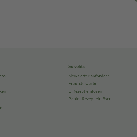
e
So geht's
nto
Newsletter anfordern
Freunde werben
gen
E-Rezept einlösen
Papier Rezept einlösen
g