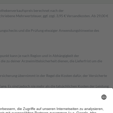
pothekenverkaufspreis berechnet nach der
hriebene Mehrwertsteuer, ggf. zzgl. 3,95 € Versandkosten. Ab 29,00 €
kungschecks und die Prüfung etwaiger Anwendungshinweise des
itpunkt kann je nach Region und in Abhängigkeit der
 zu deiner Arzneimittelsicherheit dienen, die Lieferfrist um die
ersicherung übernimmt in der Regel die Kosten dafür, der Versicherte
Euro.
Es sind jedoch nie mehr als die tatsächlichen Kosten der Leistung
e Zuzahlungen
an bei: