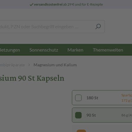
versandkostenfrei
ab 29 € und für E-Rezepte
letzungen
Sonnenschutz
Marken
Themenwelten
mbipräparate
Magnesium und Kalium
ium 90 St Kapseln
Sparti
180 St
172 g (
90 St
86 g (4