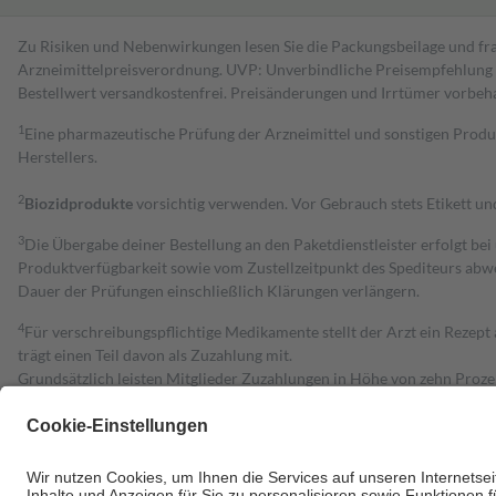
Zu Risiken und Nebenwirkungen lesen Sie die Packungsbeilage und fra
Arzneimittelpreisverordnung. UVP: Unverbindliche Preisempfehlung de
Bestell­wert versand­kosten­frei. Preisänderungen und Irrtümer vorbeh
1
Eine pharmazeutische Prüfung der Arzneimittel und sonstigen Pro
Herstellers.
2
Biozidprodukte
vorsichtig verwenden. Vor Gebrauch stets Etikett u
3
Die Übergabe deiner Bestellung an den Paketdienstleister erfolgt bei
Produktverfügbarkeit sowie vom Zustellzeitpunkt des Spediteurs abwe
Dauer der Prüfungen einschließlich Klärungen verlängern.
4
Für verschreibungspflichtige Medikamente stellt der Arzt ein Rezept 
trägt einen Teil davon als Zuzahlung mit.
Grundsätzlich leisten Mitglieder Zuzahlungen in Höhe von zehn Proz
zu entrichten.
Diese Regeln gelten grundsätzlich auch für Online-Apotheken.
Bei Heilmitteln und häuslicher Krankenpflege beträgt die Zuzahlung 
Um das Engagement der Versicherten für ihre eigene Gesundheit zu stä
• Kindern und Jugendlichen bis zum vollendeten 18. Lebensjahr mit