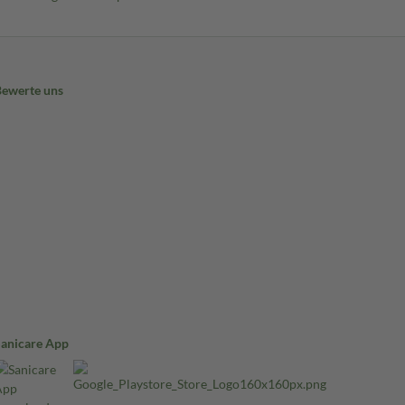
Bewerte uns
Sanicare App