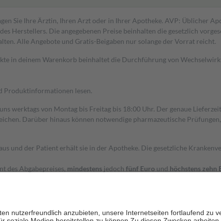
gen Sie Ihre Ärztin, Ihren Arzt oder in Ihrer Apotheke. AVP: Üblicher A
s Herstellers. Die angegebenen Preise beinhalten die gesetzlich vorgesc
alten. Alle Angebote und Gratis-Beigaben nur solange der Vorrat reicht.
dukte in deinem Warenkorb beinhaltet die Durchführung von Wechselwir
nd Produktinformationen lesen.
 uns werktags von Montag bis Freitag bis 18:00 Uhr. Der genaue Lieferze
ichen. Darüber hinaus können notwendige pharmazeutische Prüfungen, die
aus und der Patient erhält sie in der Apotheke. Die gesetzliche Krankenv
ent des Abgabepreises,
mindestens
jedoch
fünf Euro
und
höchstens zehn 
zehn Prozent der Kosten sowie zehn Euro je Verordnung.
rken und die besondere Stellung der Familie zu unterstützen, fallen
kein
 Ausnahme der Fahrkosten