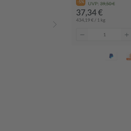
-5%
UVP:
39,50 €
37,34 €
434,19 € / 1 kg