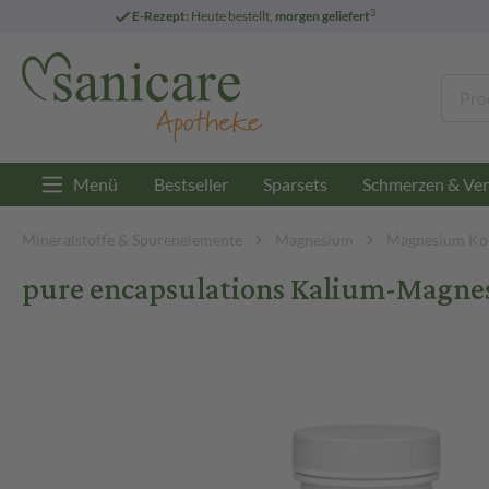
3
E-Rezept:
Heute bestellt,
morgen geliefert
Menü
Bestseller
Sparsets
Schmerzen & Ver
Mineralstoffe & Spurenelemente
Magnesium
Magnesium Ko
pure encapsulations Kalium-Magnes