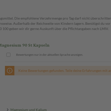
gsmittel. Die empfohlene Verzehrmenge pro Tag darf nicht überschritten
weise. Außerhalb der Reichweite von Kindern lagern. Benötigst du vor 
00 geben wir dir gerne Auskunft über die Pflichtangaben nach LMIV.
agnesium 90 St Kapseln
Bewertungen nur in der aktuellen Sprache anzeigen.
Keine Bewertungen gefunden. Teile deine Erfahrungen mit a
Magnesium und Kalium