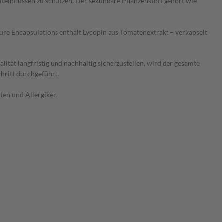
lteinflüssen zu schützen. Der sekundäre Pflanzenstoff gehört wie
ure Encapsulations enthält Lycopin aus Tomatenextrakt – verkapselt
tät langfristig und nachhaltig sicherzustellen, wird der gesamte
chritt durchgeführt.
en und Allergiker.