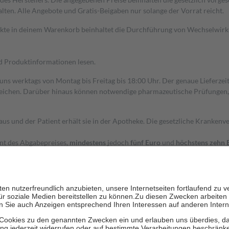
alten. Alle Angebote und Gratis-Beigaben nur solange der Vorrat reicht.
dukte in deinem Warenkorb beinhaltet die Durchführung von Wechselwir
nd Produktinformationen lesen.
 uns werktags von Montag bis Freitag bis 18:00 Uhr. Der genaue Lieferze
ichen. Darüber hinaus können notwendige pharmazeutische Prüfungen, die
aus und der Patient erhält sie in der Apotheke. Die gesetzliche Krankenv
ent des Abgabepreises,
mindestens
jedoch
fünf Euro
und
höchstens zehn 
zehn Prozent der Kosten sowie zehn Euro je Verordnung.
rken und die besondere Stellung der Familie zu unterstützen, fallen
kein
 Ausnahme der Fahrkosten
 getragen werden