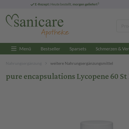
3
E-Rezept:
Heute bestellt,
morgen geliefert
Menü
Bestseller
Sparsets
Schmerzen & Ver
Nahrungsergänzung
weitere Nahrungsergänzungsmittel
pure encapsulations Lycopene 60 St