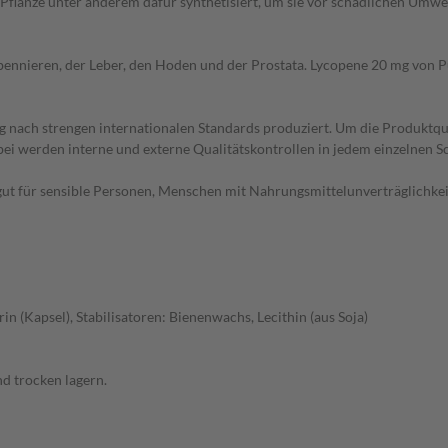
er Pflanze unter anderem dafür synthetisiert, um sie vor schädlichen Umwe
bennieren, der Leber, den Hoden und der Prostata. Lycopene 20 mg von P
nach strengen internationalen Standards produziert. Um die Produktquali
bei werden interne und externe Qualitätskontrollen in jedem einzelnen S
gut für sensible Personen, Menschen mit Nahrungsmittelunverträglichkeit
in (Kapsel), Stabilisatoren: Bienenwachs, Lecithin (aus Soja)
d trocken lagern.