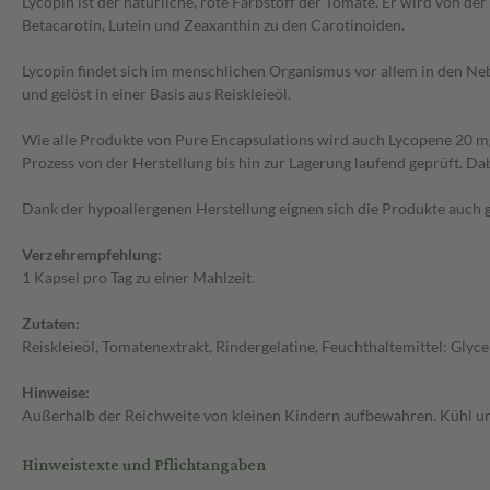
Lycopin ist der natürliche, rote Farbstoff der Tomate. Er wird von d
Betacarotin, Lutein und Zeaxanthin zu den Carotinoiden.
Lycopin findet sich im menschlichen Organismus vor allem in den Ne
und gelöst in einer Basis aus Reiskleieöl.
Wie alle Produkte von Pure Encapsulations wird auch Lycopene 20 mg 
Prozess von der Herstellung bis hin zur Lagerung laufend geprüft. Da
Dank der hypoallergenen Herstellung eignen sich die Produkte auch 
Verzehrempfehlung:
1 Kapsel pro Tag zu einer Mahlzeit.
Zutaten:
Reiskleieöl, Tomatenextrakt, Rindergelatine, Feuchthaltemittel: Glycer
Hinweise:
Außerhalb der Reichweite von kleinen Kindern aufbewahren. Kühl un
Hinweistexte und Pflichtangaben