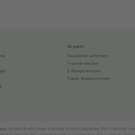
e
So geht's
nto
Newsletter anfordern
Freunde werben
gen
E-Rezept einlösen
Papier Rezept einlösen
g
gen Sie Ihre Ärztin, Ihren Arzt oder in Ihrer Apotheke. AVP: Üblicher A
s Herstellers. Die angegebenen Preise beinhalten die gesetzlich vorgesc