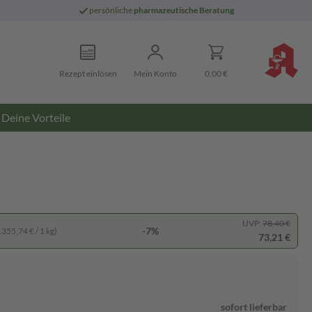
persönliche
pharmazeutische Beratung
Rezept einlösen
Mein Konto
0,00 €
Deine Vorteile
UVP:
78,40 €
-7%
.355,74 € / 1 kg)
73,21 €
sofort lieferbar