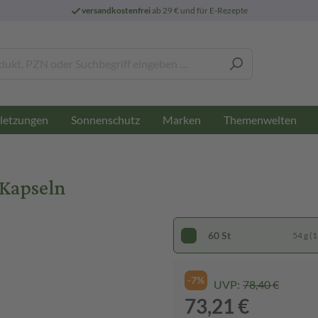
versandkostenfrei
ab 29 € und für E-Rezepte
letzungen
Sonnenschutz
Marken
Themenwelten
 Kapseln
60 St
54 g (1
-7%
UVP:
78,40 €
73,21 €