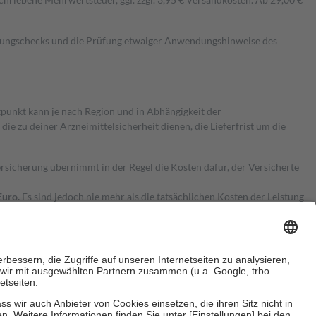
kungschecks und die Prüfung etwaiger Anwendungshinweise des
itpunkt kann je nach Region und in Abhängigkeit der
 zu deiner Arzneimittelsicherheit dienen, die Lieferfrist um die
ersicherung übernimmt in der Regel die Kosten dafür, der Versicherte
Euro.
Es sind jedoch nie mehr als die tatsächlichen Kosten der Leistung
e Zuzahlungen
an bei: