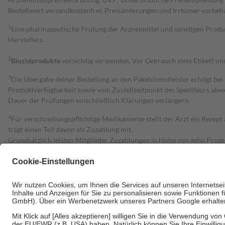
Bestell­wert versand­kosten­frei. Preisänderungen und Irrtümer vorbeh
1
Eine pharmazeutische Prüfung der Arzneimittel und sonstigen Pro
Herstellers.
2
Biozidprodukte
vorsichtig verwenden. Vor Gebrauch stets Etikett u
3
Die Übergabe deiner Bestellung an den Paketdienstleister erfolgt bei
Produktverfügbarkeit sowie vom Zustellzeitpunkt des Spediteurs abwe
Dauer der Prüfungen einschließlich Klärungen verlängern.
4
Für verschreibungspflichtige Medikamente stellt der Arzt ein Rezept 
trägt einen Teil davon als Zuzahlung mit.
Grundsätzlich leisten Mitglieder Zuzahlungen in Höhe von zehn Proz
zu entrichten.
Diese Regeln gelten grundsätzlich auch für Online-Apotheken.
Bei Heilmitteln und häuslicher Krankenpflege beträgt die Zuzahlung 
Um das Engagement der Versicherten für ihre eigene Gesundheit zu stä
• Kindern und Jugendlichen bis zum vollendeten 18. Lebensjahr mit
• Untersuchungen zur Vorsorge und Früherkennung, die von der GKV
• empfohlenen Schutzimpfungen
• Harn- und Blutteststreifen