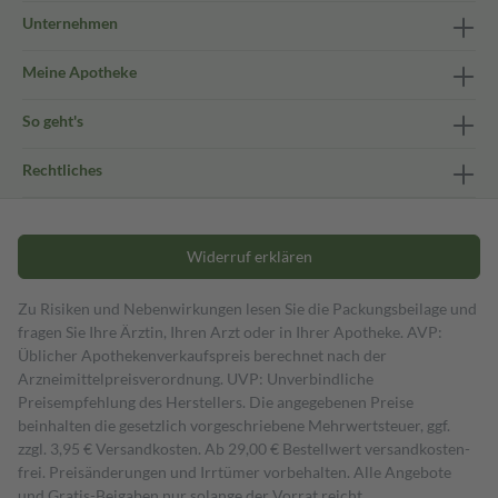
Unternehmen
Meine Apotheke
So geht's
Rechtliches
Widerruf erklären
Zu Risiken und Nebenwirkungen lesen Sie die Packungsbeilage und
fragen Sie Ihre Ärztin, Ihren Arzt oder in Ihrer Apotheke. AVP:
Üblicher Apothekenverkaufspreis berechnet nach der
Arzneimittelpreisverordnung. UVP: Unverbindliche
Preisempfehlung des Herstellers. Die angegebenen Preise
beinhalten die gesetzlich vorgeschriebene Mehrwertsteuer, ggf.
zzgl. 3,95 € Versandkosten. Ab 29,00 € Bestell­wert versand­kosten­
frei. Preisänderungen und Irrtümer vorbehalten. Alle Angebote
und Gratis-Beigaben nur solange der Vorrat reicht.