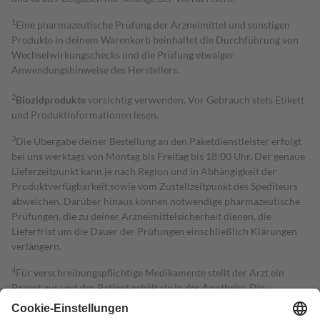
1
Eine pharmazeutische Prüfung der Arzneimittel und sonstigen
Produkte in deinem Warenkorb beinhaltet die Durchführung von
Wechselwirkungschecks und die Prüfung etwaiger
Anwendungshinweise des Herstellers.
2
Biozidprodukte
vorsichtig verwenden. Vor Gebrauch stets Etikett
und Produktinformationen lesen.
3
Die Übergabe deiner Bestellung an den Paketdienstleister erfolgt
bei uns werktags von Montag bis Freitag bis 18:00 Uhr. Der genaue
Lieferzeitpunkt kann je nach Region und in Abhängigkeit der
Produktverfügbarkeit sowie vom Zustellzeitpunkt des Spediteurs
abweichen. Darüber hinaus können notwendige pharmazeutische
Prüfungen, die zu deiner Arzneimittelsicherheit dienen, die
Lieferfrist um die Dauer der Prüfungen einschließlich Klärungen
verlängern.
4
Für verschreibungspflichtige Medikamente stellt der Arzt ein
Rezept aus und der Patient erhält sie in der Apotheke. Die
gesetzliche Krankenversicherung übernimmt in der Regel die
Kosten dafür, der Versicherte trägt einen Teil davon als Zuzahlung