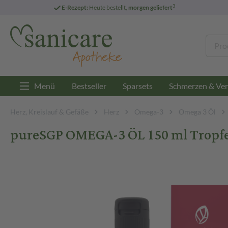
3
E-Rezept:
Heute bestellt,
morgen geliefert
Menü
Bestseller
Sparsets
Schmerzen & Ver
Herz, Kreislauf & Gefäße
Herz
Omega-3
Omega 3 Öl
pureSGP OMEGA-3 ÖL 150 ml Tropf