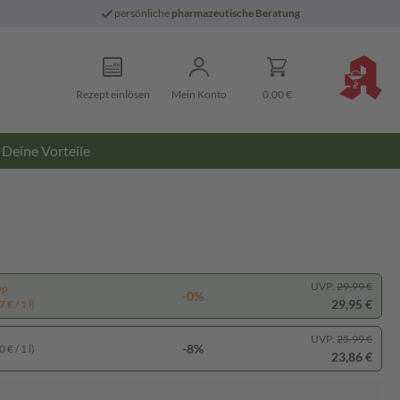
persönliche
pharmazeutische Beratung
Rezept einlösen
Mein Konto
0,00 €
Deine Vorteile
UVP:
29,99 €
pp
-0%
29,95 €
 € / 1 l)
UVP:
25,99 €
-8%
 € / 1 l)
23,86 €