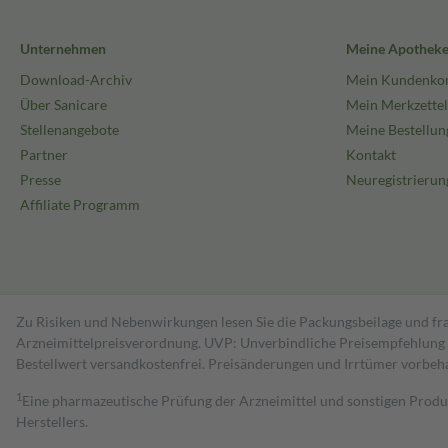
Unternehmen
Meine Apothek
Download-Archiv
Mein Kundenko
Über Sanicare
Mein Merkzettel
Stellenangebote
Meine Bestellun
Partner
Kontakt
Presse
Neuregistrierun
Affiliate Programm
Zu Risiken und Nebenwirkungen lesen Sie die Packungsbeilage und fra
Arzneimittelpreisverordnung. UVP: Unverbindliche Preisempfehlung de
Bestell­wert versand­kosten­frei. Preisänderungen und Irrtümer vorbeh
1
Eine pharmazeutische Prüfung der Arzneimittel und sonstigen Pro
Herstellers.