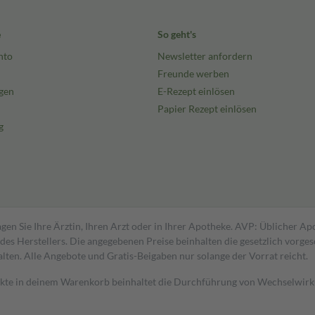
e
So geht's
nto
Newsletter anfordern
Freunde werben
gen
E-Rezept einlösen
Papier Rezept einlösen
g
gen Sie Ihre Ärztin, Ihren Arzt oder in Ihrer Apotheke. AVP: Üblicher A
s Herstellers. Die angegebenen Preise beinhalten die gesetzlich vorgesc
alten. Alle Angebote und Gratis-Beigaben nur solange der Vorrat reicht.
dukte in deinem Warenkorb beinhaltet die Durchführung von Wechselwir