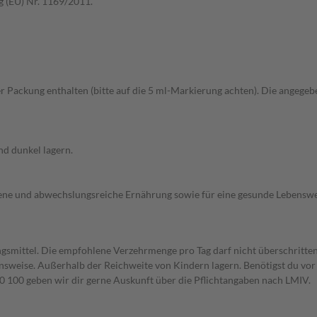
g (EU) Nr. 1169/2011.
 der Packung enthalten (bitte auf die 5 ml-Markierung achten). Die angeg
nd dunkel lagern.
ogene und abwechslungsreiche Ernährung sowie für eine gesunde Lebensw
gsmittel. Die empfohlene Verzehrmenge pro Tag darf nicht überschritten
weise. Außerhalb der Reichweite von Kindern lagern. Benötigst du vor 
00 geben wir dir gerne Auskunft über die Pflichtangaben nach LMIV.