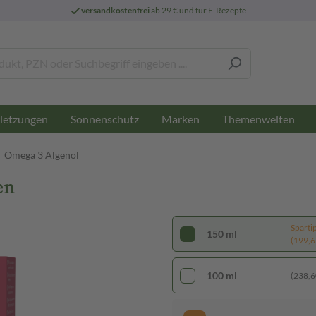
versandkostenfrei
ab 29 € und für E-Rezepte
letzungen
Sonnenschutz
Marken
Themenwelten
Omega 3 Algenöl
en
Sparti
150 ml
(199,67
100 ml
(238,60