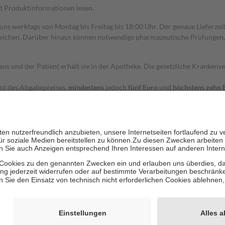
nd Produktinformationen lesen.
 uns werktags von Montag bis Freitag bis 18:00 Uhr. Der genaue Lieferze
ichen. Darüber hinaus können notwendige pharmazeutische Prüfungen, die
aus und der Patient erhält sie in der Apotheke. Die gesetzliche Krankenv
ent des Abgabepreises,
mindestens
jedoch
fünf Euro
und
höchstens zehn 
zehn Prozent der Kosten sowie zehn Euro je Verordnung.
rken und die besondere Stellung der Familie zu unterstützen, fallen
kein
 Ausnahme der Fahrkosten
 getragen werden
holung von Bewertungen. Trusted Shops hat Maßnahmen getroffen, um sic
cles/4419944605341
igenz erstellt.