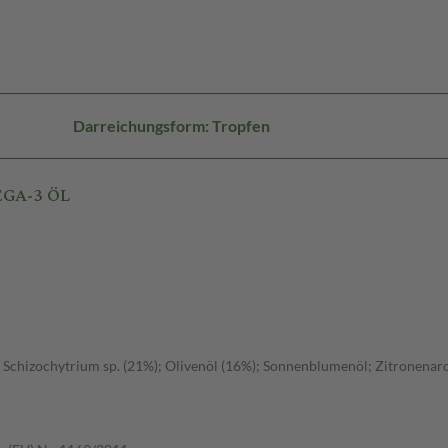
Darreichungsform: Tropfen
EGA-3 ÖL
chizochytrium sp. (21%); Olivenöl (16%); Sonnenblumenöl; Zitronenarom