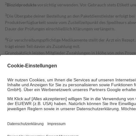
2
Biozidprodukte
vorsichtig verwenden. Vor Gebrauch stets Etikett u
3
Die Übergabe deiner Bestellung an den Paketdienstleister erfolgt bei
Produktverfügbarkeit sowie vom Zustellzeitpunkt des Spediteurs abwe
Dauer der Prüfungen einschließlich Klärungen verlängern.
4
Für verschreibungspflichtige Medikamente stellt der Arzt ein Rezept 
trägt einen Teil davon als Zuzahlung mit.
Grundsätzlich leisten Mitglieder Zuzahlungen in Höhe von zehn Proz
zu entrichten.
Diese Regeln gelten grundsätzlich auch für Online-Apotheken.
Bei Heilmitteln und häuslicher Krankenpflege beträgt die Zuzahlung 
Um das Engagement der Versicherten für ihre eigene Gesundheit zu stä
• Kindern und Jugendlichen bis zum vollendeten 18. Lebensjahr mit
• Untersuchungen zur Vorsorge und Früherkennung, die von der GKV
• empfohlenen Schutzimpfungen
• Harn- und Blutteststreifen
Wir nutzen Trusted Shops als unabhängigen Dienstleister für die Ein
Informationen findest du hier: https://help.etrusted.com/hc/de/arti
Einige Bilder und Inhalte wurden unter Zuhilfenahme künstlicher Intell