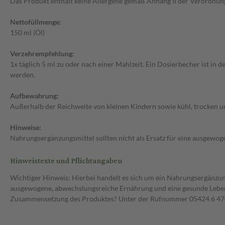
Das Produkt enthält keine Allergene gemäß Anhang II der Verordnun
Nettofüllmenge:
150 ml (Öl)
Verzehrempfehlung:
1x täglich 5 ml zu oder nach einer Mahlzeit. Ein Dosierbecher ist in
werden.
Aufbewahrung:
Außerhalb der Reichweite von kleinen Kindern sowie kühl, trocken u
Hinweise:
Nahrungsergänzungsmittel sollten nicht als Ersatz für eine ausgew
Hinweistexte und Pflichtangaben
Wichtiger Hinweis: Hierbei handelt es sich um ein Nahrungsergänzun
ausgewogene, abwechslungsreiche Ernährung und eine gesunde Lebens
Zusammensetzung des Produktes? Unter der Rufnummer 05424 6 470 1