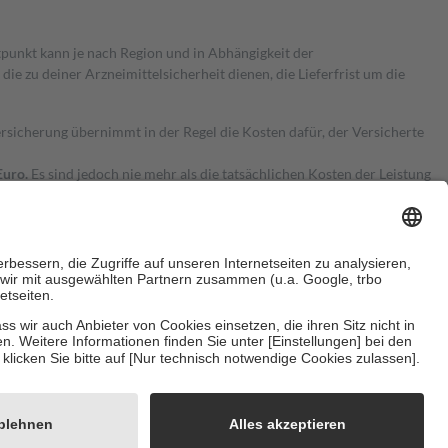
itpunkt kann je nach Region und in Abhängigkeit der
 zu deiner Arzneimittelsicherheit dienen, die Lieferfrist um die
ersicherung übernimmt in der Regel die Kosten dafür, der Versicherte
Euro.
Es sind jedoch nie mehr als die tatsächlichen Kosten der Leistung
e Zuzahlungen
an bei:
herzustellen, dass es sich um echte Bewertungen handelt. Mehr