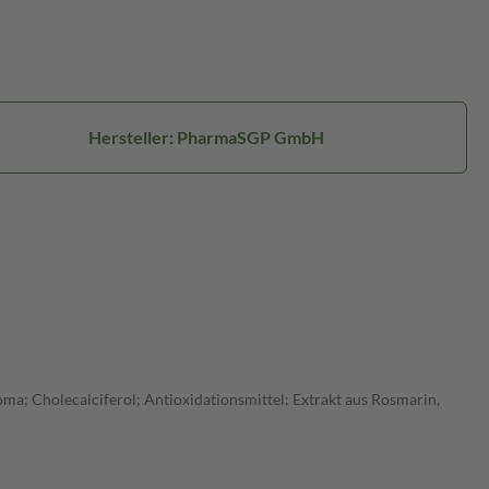
Hersteller: PharmaSGP GmbH
a; Cholecalciferol; Antioxidationsmittel: Extrakt aus Rosmarin,