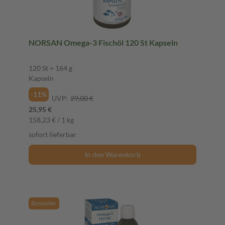
NORSAN Omega-3 Fischöl 120 St Kapseln
120 St = 164 g
Kapseln
-11%
UVP:
29,00 €
25,95 €
158,23 € / 1 kg
sofort lieferbar
In den Warenkorb
Bestseller