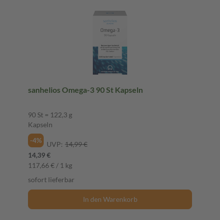
sanhelios Omega-3 90 St Kapseln
90 St = 122,3 g
Kapseln
-4%
UVP:
14,99 €
14,39 €
117,66 € / 1 kg
sofort lieferbar
In den Warenkorb