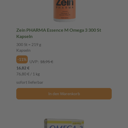
Zein PHARMA Essence M Omega 3 300 St
Kapseln
300 St = 219 g
Kapseln
-11%
UVP:
18,95 €
16,82 €
76,80 € / 1 kg
sofort lieferbar
In den Warenkorb