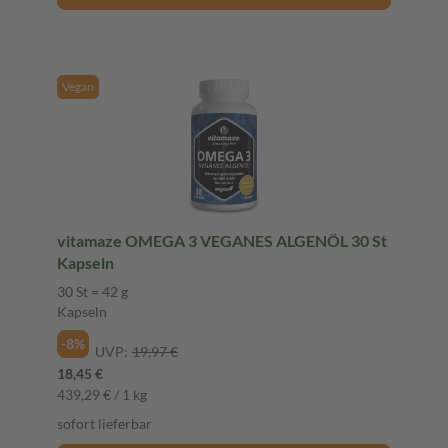
Vegan
vitamaze OMEGA 3 VEGANES ALGENÖL 30 St
Kapseln
30 St = 42 g
Kapseln
-8%
UVP:
19,97 €
18,45 €
439,29 € / 1 kg
sofort lieferbar