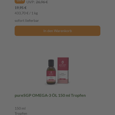
UVP:
26,96 €
19,95 €
433,70 € / 1 kg
sofort lieferbar
In den Warenkorb
pureSGP OMEGA-3 ÖL 150 ml Tropfen
150 ml
Tropfen