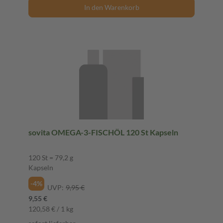
In den Warenkorb
sovita OMEGA-3-FISCHÖL 120 St Kapseln
120 St = 79,2 g
Kapseln
-4%
UVP:
9,95 €
9,55 €
120,58 € / 1 kg