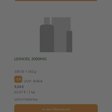
LEINOEL 1000MG
100 St = 142 g
-5%
UVP:
9,75 €
9,24 €
65,07 € / 1 kg
sofort lieferbar
In den Warenkorb