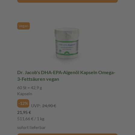
Vegan
Dr. Jacob's DHA-EPA-Algenöl Kapseln Omega-
3-Fettsäuren vegan
60 St = 42,9 g
Kapseln
-12%
UVP:
24,90 €
21,95 €
511,66 € / 1 kg
sofort lieferbar