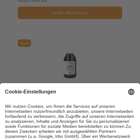
sofort lieferbar
In den Warenkorb
Vegan
NatuGena Omega-3 Veganes Öl 100 ml Öl
100 ml
Öl
-5%
UVP:
32,95 €
31,44 €
314,40 € / 1 l