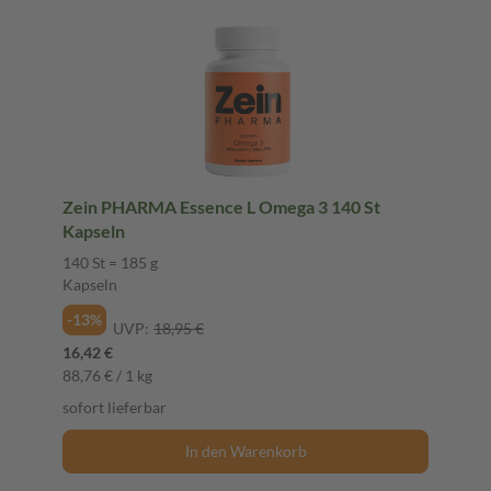
Zein PHARMA Essence L Omega 3 140 St
Kapseln
140 St = 185 g
Kapseln
-13%
UVP:
18,95 €
16,42 €
88,76 € / 1 kg
sofort lieferbar
In den Warenkorb