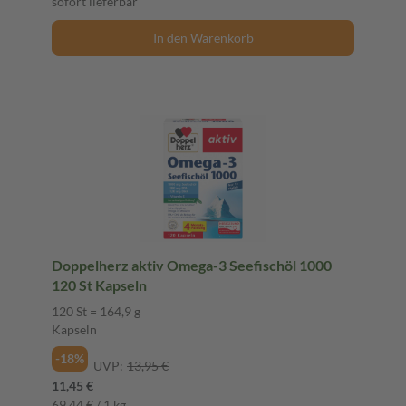
sofort lieferbar
In den Warenkorb
Doppelherz aktiv Omega-3 Seefischöl 1000
120 St Kapseln
120 St = 164,9 g
Kapseln
-18%
UVP:
13,95 €
11,45 €
69,44 € / 1 kg