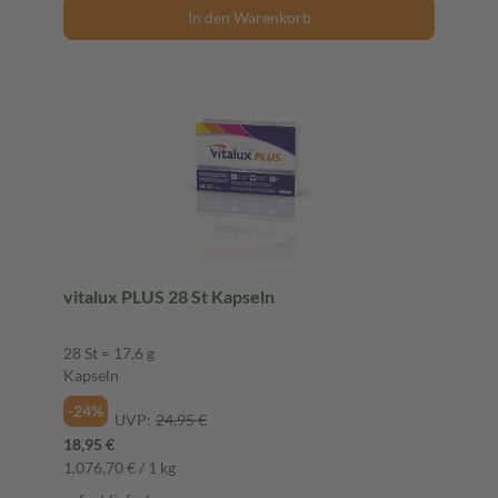
In den Warenkorb
vitalux PLUS 28 St Kapseln
28 St = 17,6 g
Kapseln
-24%
UVP:
24,95 €
18,95 €
1.076,70 € / 1 kg