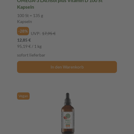
OMEGA-3 LAchsöl plus Vitamin D 100 St
Kapseln
100 St = 135 g
Kapseln
-28%
UVP:
17,95 €
12,85 €
95,19 € / 1 kg
sofort lieferbar
In den Warenkorb
Vegan