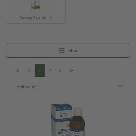
Omega 3 Leinöl
Filter
1
2