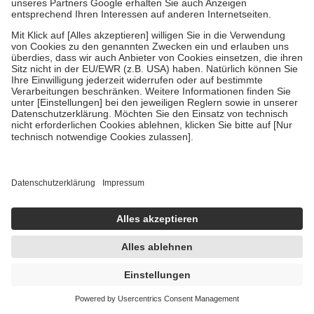
sofort lieferbar
In den Warenkorb
Omega-3 Fischöl Kapseln 50 St Kapseln
50 St = 33 g
Kapseln
-5%
UVP:
8,80 €