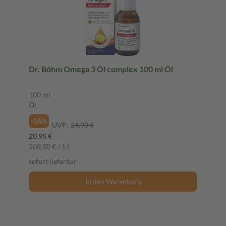
Dr. Böhm Omega 3 Öl complex 100 ml Öl
100 ml
Öl
-16%
UVP:
24,90 €
20,95 €
209,50 € / 1 l
sofort lieferbar
In den Warenkorb