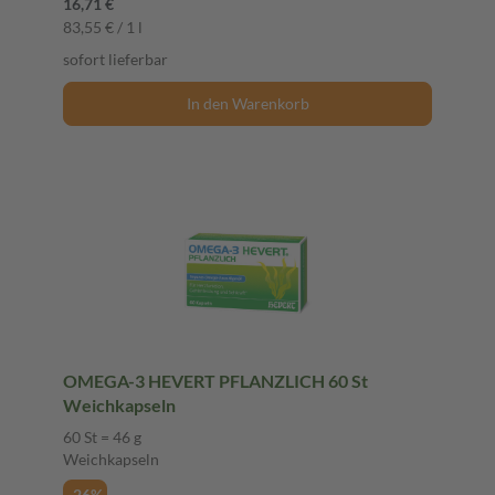
16,71 €
83,55 € / 1 l
sofort lieferbar
In den Warenkorb
OMEGA-3 HEVERT PFLANZLICH 60 St
Weichkapseln
60 St = 46 g
Weichkapseln
-26%