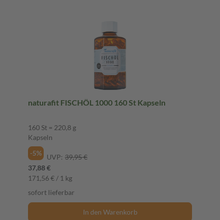
naturafit FISCHÖL 1000 160 St Kapseln
160 St = 220,8 g
Kapseln
-5%
UVP:
39,95 €
37,88 €
171,56 € / 1 kg
sofort lieferbar
In den Warenkorb