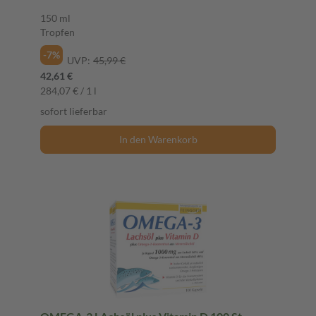
150 ml
Tropfen
-7%
UVP:
45,99 €
42,61 €
284,07 € / 1 l
sofort lieferbar
In den Warenkorb