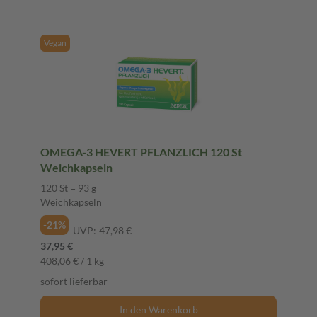
Vegan
OMEGA-3 HEVERT PFLANZLICH 120 St
Weichkapseln
120 St = 93 g
Weichkapseln
-21%
UVP:
47,98 €
37,95 €
408,06 € / 1 kg
sofort lieferbar
In den Warenkorb