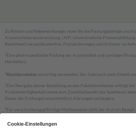
Zu Risiken und Nebenwirkungen lesen Sie die Packungsbeilage und fra
Arzneimittelpreisverordnung. UVP: Unverbindliche Preisempfehlung de
Bestell­wert versand­kosten­frei. Preisänderungen und Irrtümer vorbeh
1
Eine pharmazeutische Prüfung der Arzneimittel und sonstigen Pro
Herstellers.
2
Biozidprodukte
vorsichtig verwenden. Vor Gebrauch stets Etikett u
3
Die Übergabe deiner Bestellung an den Paketdienstleister erfolgt bei
Produktverfügbarkeit sowie vom Zustellzeitpunkt des Spediteurs abwe
Dauer der Prüfungen einschließlich Klärungen verlängern.
4
Für verschreibungspflichtige Medikamente stellt der Arzt ein Rezept 
trägt einen Teil davon als Zuzahlung mit.
Grundsätzlich leisten Mitglieder Zuzahlungen in Höhe von zehn Proz
zu entrichten.
Diese Regeln gelten grundsätzlich auch für Online-Apotheken.