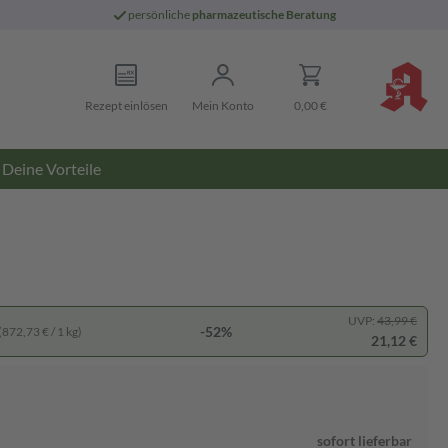
persönliche
pharmazeutische Beratung
Rezept einlösen
Mein Konto
0,00 €
Deine Vorteile
UVP:
43,99 €
-52%
(872,73 € / 1 kg)
21,12 €
sofort lieferbar