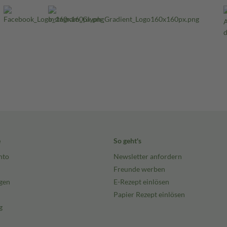
e
So geht's
nto
Newsletter anfordern
Freunde werben
gen
E-Rezept einlösen
Papier Rezept einlösen
g