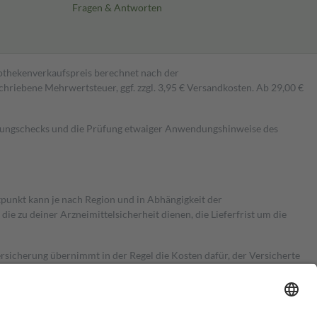
Fragen & Antworten
pothekenverkaufspreis berechnet nach der
hriebene Mehrwertsteuer, ggf. zzgl. 3,95 € Versandkosten. Ab 29,00 €
kungschecks und die Prüfung etwaiger Anwendungshinweise des
itpunkt kann je nach Region und in Abhängigkeit der
 zu deiner Arzneimittelsicherheit dienen, die Lieferfrist um die
ersicherung übernimmt in der Regel die Kosten dafür, der Versicherte
Euro.
Es sind jedoch nie mehr als die tatsächlichen Kosten der Leistung