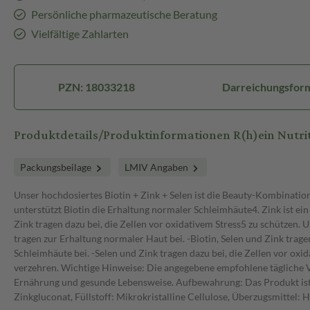
Persönliche pharmazeutische Beratung
Vielfältige Zahlarten
PZN: 18033218
Darreichungsform
Produktdetails/Produktinformationen R(h)ein Nutri
Packungsbeilage
LMIV Angaben
Unser hochdosiertes Biotin + Zink + Selen ist die Beauty-Kombinatio
unterstützt Biotin die Erhaltung normaler Schleimhäute4. Zink ist ei
Zink tragen dazu bei, die Zellen vor oxidativem Stress5 zu schützen. 
tragen zur Erhaltung normaler Haut bei. -Biotin, Selen und Zink trag
Schleimhäute bei. -Selen und Zink tragen dazu bei, die Zellen vor oxi
verzehren. Wichtige Hinweise: Die angegebene empfohlene tägliche 
Ernährung und gesunde Lebensweise. Aufbewahrung: Das Produkt ist a
Zinkgluconat, Füllstoff: Mikrokristalline Cellulose, Überzugsmittel: 