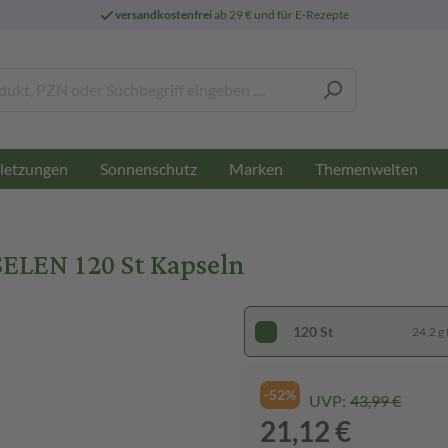
versandkostenfrei
ab 29 € und für E-Rezepte
letzungen
Sonnenschutz
Marken
Themenwelten
SELEN 120 St Kapseln
120 St
24,2 g 
-52%
UVP:
43,99 €
21,12 €