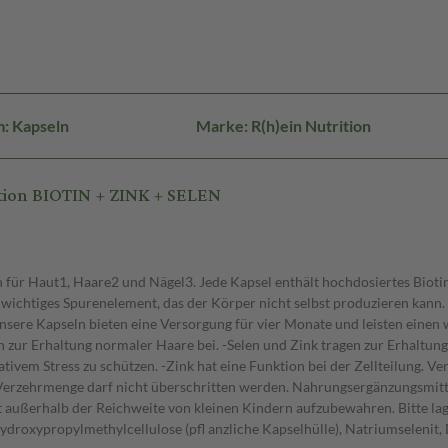
: Kapseln
Marke: R(h)ein Nutrition
tion BIOTIN + ZINK + SELEN
n für Haut1, Haare2 und Nägel3. Jede Kapsel enthält hochdosiertes Biot
n wichtiges Spurenelement, das der Körper nicht selbst produzieren kann
Unsere Kapseln bieten eine Versorgung für vier Monate und leisten einen 
en zur Erhaltung normaler Haare bei. -Selen und Zink tragen zur Erhaltun
dativem Stress zu schützen. -Zink hat eine Funktion bei der Zellteilung.
Verzehrmenge darf nicht überschritten werden. Nahrungsergänzungsmitte
ußerhalb der Reichweite von kleinen Kindern aufzubewahren. Bitte lager
Hydroxypropylmethylcellulose (pfl anzliche Kapselhülle), Natriumselenit, 