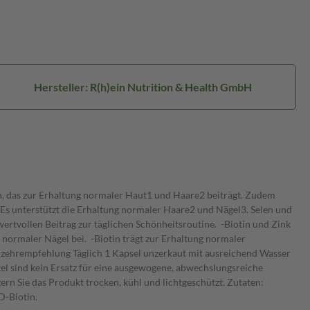
Hersteller: R(h)ein Nutrition & Health GmbH
in, das zur Erhaltung normaler Haut1 und Haare2 beiträgt. Zudem
. Es unterstützt die Erhaltung normaler Haare2 und Nägel3. Selen und
wertvollen Beitrag zur täglichen Schönheitsroutine. -Biotin und Zink
g normaler Nägel bei. -Biotin trägt zur Erhaltung normaler
 Verzehrempfehlung Täglich 1 Kapsel unzerkaut mit ausreichend Wasser
l sind kein Ersatz für eine ausgewogene, abwechslungsreiche
n Sie das Produkt trocken, kühl und lichtgeschützt. Zutaten:
D-Biotin.