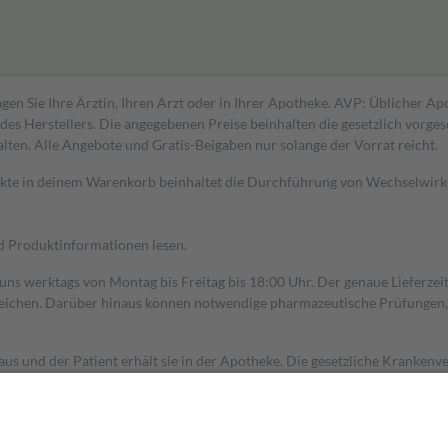
gen Sie Ihre Ärztin, Ihren Arzt oder in Ihrer Apotheke. AVP: Üblicher A
s Herstellers. Die angegebenen Preise beinhalten die gesetzlich vorgesc
alten. Alle Angebote und Gratis-Beigaben nur solange der Vorrat reicht.
dukte in deinem Warenkorb beinhaltet die Durchführung von Wechselwir
nd Produktinformationen lesen.
 uns werktags von Montag bis Freitag bis 18:00 Uhr. Der genaue Lieferze
ichen. Darüber hinaus können notwendige pharmazeutische Prüfungen, die
aus und der Patient erhält sie in der Apotheke. Die gesetzliche Krankenv
ent des Abgabepreises,
mindestens
jedoch
fünf Euro
und
höchstens zehn 