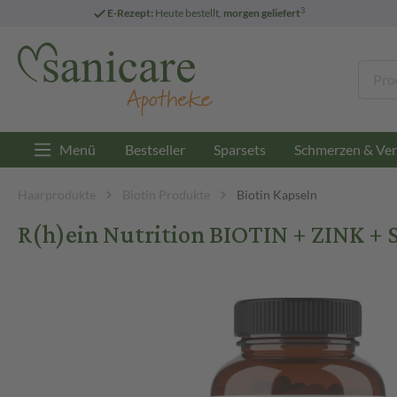
3
E-Rezept:
Heute bestellt,
morgen geliefert
Menü
Bestseller
Sparsets
Schmerzen & Ver
Haarprodukte
Biotin Produkte
Biotin Kapseln
R(h)ein Nutrition BIOTIN + ZINK + 