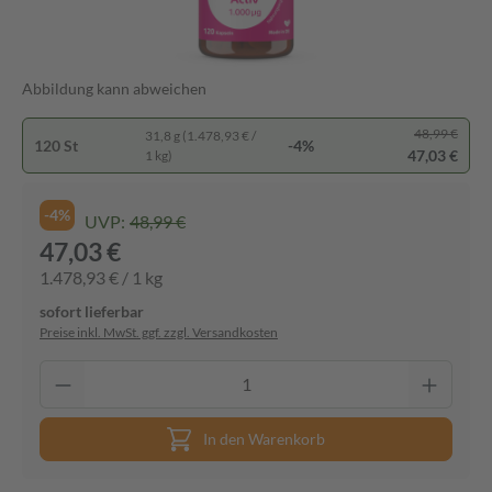
Abbildung kann abweichen
48,99 €
31,8 g (1.478,93 € /
120 St
-4%
47,03 €
1 kg)
-4%
UVP:
48,99 €
47,03 €
1.478,93 € / 1 kg
sofort lieferbar
Preise inkl. MwSt. ggf. zzgl. Versandkosten
In den Warenkorb