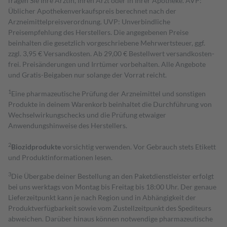
fragen Sie Ihre Ärztin, Ihren Arzt oder in Ihrer Apotheke. AVP:
Üblicher Apothekenverkaufspreis berechnet nach der
Arzneimittelpreisverordnung. UVP: Unverbindliche
Preisempfehlung des Herstellers. Die angegebenen Preise
beinhalten die gesetzlich vorgeschriebene Mehrwertsteuer, ggf.
zzgl. 3,95 € Versandkosten. Ab 29,00 € Bestell­wert versand­kosten­
frei. Preisänderungen und Irrtümer vorbehalten. Alle Angebote
und Gratis-Beigaben nur solange der Vorrat reicht.
1
Eine pharmazeutische Prüfung der Arzneimittel und sonstigen
Produkte in deinem Warenkorb beinhaltet die Durchführung von
Wechselwirkungschecks und die Prüfung etwaiger
Anwendungshinweise des Herstellers.
2
Biozidprodukte
vorsichtig verwenden. Vor Gebrauch stets Etikett
und Produktinformationen lesen.
3
Die Übergabe deiner Bestellung an den Paketdienstleister erfolgt
bei uns werktags von Montag bis Freitag bis 18:00 Uhr. Der genaue
Lieferzeitpunkt kann je nach Region und in Abhängigkeit der
Produktverfügbarkeit sowie vom Zustellzeitpunkt des Spediteurs
abweichen. Darüber hinaus können notwendige pharmazeutische