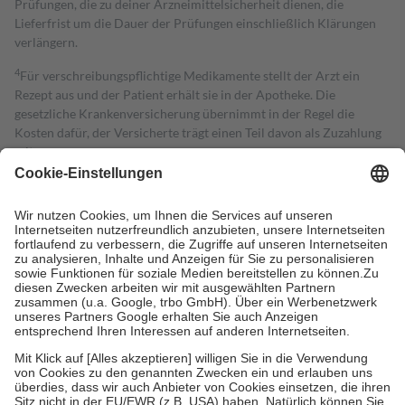
Prüfungen, die zu deiner Arzneimittelsicherheit dienen, die
Lieferfrist um die Dauer der Prüfungen einschließlich Klärungen
verlängern.
4
Für verschreibungspflichtige Medikamente stellt der Arzt ein
Rezept aus und der Patient erhält sie in der Apotheke. Die
gesetzliche Krankenversicherung übernimmt in der Regel die
Kosten dafür, der Versicherte trägt einen Teil davon als Zuzahlung
mit.
Grundsätzlich leisten Mitglieder Zuzahlungen in Höhe von zehn
Prozent des Abgabepreises,
mindestens
jedoch
fünf Euro
und
höchstens zehn Euro.
Es sind jedoch nie mehr als die tatsächlichen
Kosten der Leistung zu entrichten.
Diese Regeln gelten grundsätzlich auch für Online-Apotheken.
Bei Heilmitteln und häuslicher Krankenpflege beträgt die
Zuzahlung zehn Prozent der Kosten sowie zehn Euro je
Verordnung.
Um das Engagement der Versicherten für ihre eigene Gesundheit zu
stärken und die besondere Stellung der Familie zu unterstützen,
fallen
keine Zuzahlungen
an bei:
• Kindern und Jugendlichen bis zum vollendeten 18. Lebensjahr
mit Ausnahme der Fahrkosten