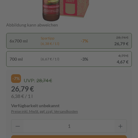
Abbildung kann abweichen
28,74 €
Spartipp
6x700 ml
-7%
26,79 €
(6,38 € / 1 l)
4,79 €
700 ml
-3%
(6,67 € / 1 l)
4,67 €
-7%
UVP:
28,74 €
26,79 €
6,38 € / 1 l
Verfügbarkeit unbekannt
Preise inkl. MwSt. ggf. zzgl. Versandkosten