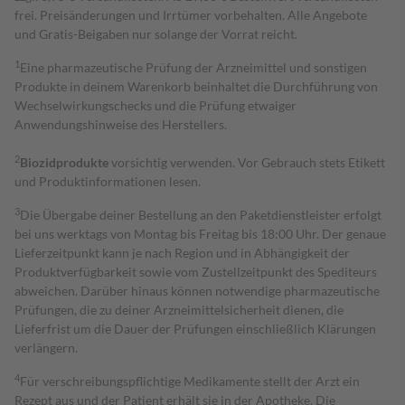
frei. Preisänderungen und Irrtümer vorbehalten. Alle Angebote
und Gratis-Beigaben nur solange der Vorrat reicht.
1
Eine pharmazeutische Prüfung der Arzneimittel und sonstigen
Produkte in deinem Warenkorb beinhaltet die Durchführung von
Wechselwirkungschecks und die Prüfung etwaiger
Anwendungshinweise des Herstellers.
2
Biozidprodukte
vorsichtig verwenden. Vor Gebrauch stets Etikett
und Produktinformationen lesen.
3
Die Übergabe deiner Bestellung an den Paketdienstleister erfolgt
bei uns werktags von Montag bis Freitag bis 18:00 Uhr. Der genaue
Lieferzeitpunkt kann je nach Region und in Abhängigkeit der
Produktverfügbarkeit sowie vom Zustellzeitpunkt des Spediteurs
abweichen. Darüber hinaus können notwendige pharmazeutische
Prüfungen, die zu deiner Arzneimittelsicherheit dienen, die
Lieferfrist um die Dauer der Prüfungen einschließlich Klärungen
verlängern.
4
Für verschreibungspflichtige Medikamente stellt der Arzt ein
Rezept aus und der Patient erhält sie in der Apotheke. Die