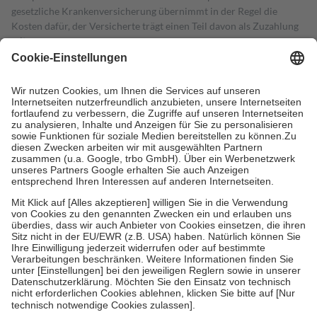
gesetzliche Krankenversicherung übernimmt in der Regel die
Kosten dafür, der Versicherte trägt einen Teil davon als Zuzahlung
mit.
Grundsätzlich leisten Mitglieder Zuzahlungen in Höhe von zehn
Prozent des Abgabepreises,
mindestens
jedoch
fünf Euro
und
höchstens zehn Euro.
Es sind jedoch nie mehr als die tatsächlichen
Kosten der Leistung zu entrichten.
Diese Regeln gelten grundsätzlich auch für Online-Apotheken.
Bei Heilmitteln und häuslicher Krankenpflege beträgt die
Zuzahlung zehn Prozent der Kosten sowie zehn Euro je
Verordnung.
Um das Engagement der Versicherten für ihre eigene Gesundheit zu
stärken und die besondere Stellung der Familie zu unterstützen,
fallen
keine Zuzahlungen
an bei:
• Kindern und Jugendlichen bis zum vollendeten 18. Lebensjahr
mit Ausnahme der Fahrkosten
• Untersuchungen zur Vorsorge und Früherkennung, die von der
GKV getragen werden
• empfohlenen Schutzimpfungen
• Harn- und Blutteststreifen