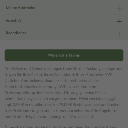
Meine Apotheke
So geht's
Rechtliches
Widerruf erklären
Zu Risiken und Nebenwirkungen lesen Sie die Packungsbeilage und
fragen Sie Ihre Ärztin, Ihren Arzt oder in Ihrer Apotheke. AVP:
Üblicher Apothekenverkaufspreis berechnet nach der
Arzneimittelpreisverordnung. UVP: Unverbindliche
Preisempfehlung des Herstellers. Die angegebenen Preise
beinhalten die gesetzlich vorgeschriebene Mehrwertsteuer, ggf.
zzgl. 3,95 € Versandkosten. Ab 29,00 € Bestell­wert versand­kosten­
frei. Preisänderungen und Irrtümer vorbehalten. Alle Angebote
und Gratis-Beigaben nur solange der Vorrat reicht.
1
Eine pharmazeutische Prüfung der Arzneimittel und sonstigen