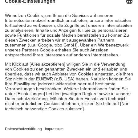
Grundsätzlich leisten Mitglieder Zuzahlungen in Höhe von zehn
Prozent des Abgabepreises,
mindestens
jedoch
fünf Euro
und
höchstens zehn Euro.
Es sind jedoch nie mehr als die tatsächlichen
Kosten der Leistung zu entrichten.
Diese Regeln gelten grundsätzlich auch für Online-Apotheken.
Bei Heilmitteln und häuslicher Krankenpflege beträgt die
Zuzahlung zehn Prozent der Kosten sowie zehn Euro je
Verordnung.
Um das Engagement der Versicherten für ihre eigene Gesundheit zu
stärken und die besondere Stellung der Familie zu unterstützen,
fallen
keine Zuzahlungen
an bei:
• Kindern und Jugendlichen bis zum vollendeten 18. Lebensjahr
mit Ausnahme der Fahrkosten
• Untersuchungen zur Vorsorge und Früherkennung, die von der
GKV getragen werden
• empfohlenen Schutzimpfungen
• Harn- und Blutteststreifen
Wir nutzen Trusted Shops als unabhängigen Dienstleister für die
Einholung von Bewertungen. Trusted Shops hat Maßnahmen
getroffen, um sicherzustellen, dass es sich um echte Bewertungen
handelt. Mehr Informationen findest du hier: