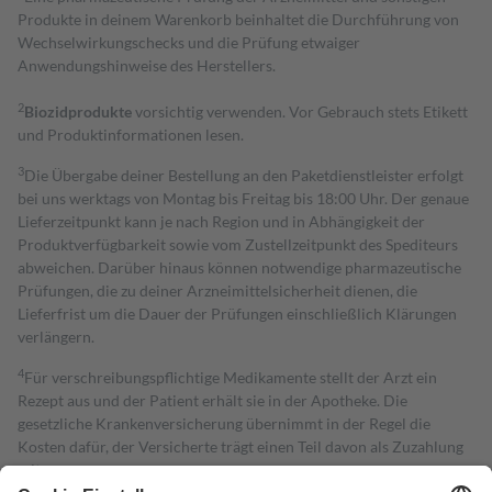
Produkte in deinem Warenkorb beinhaltet die Durchführung von
Wechselwirkungschecks und die Prüfung etwaiger
Anwendungshinweise des Herstellers.
2
Biozidprodukte
vorsichtig verwenden. Vor Gebrauch stets Etikett
und Produktinformationen lesen.
3
Die Übergabe deiner Bestellung an den Paketdienstleister erfolgt
bei uns werktags von Montag bis Freitag bis 18:00 Uhr. Der genaue
Lieferzeitpunkt kann je nach Region und in Abhängigkeit der
Produktverfügbarkeit sowie vom Zustellzeitpunkt des Spediteurs
abweichen. Darüber hinaus können notwendige pharmazeutische
Prüfungen, die zu deiner Arzneimittelsicherheit dienen, die
Lieferfrist um die Dauer der Prüfungen einschließlich Klärungen
verlängern.
4
Für verschreibungspflichtige Medikamente stellt der Arzt ein
Rezept aus und der Patient erhält sie in der Apotheke. Die
gesetzliche Krankenversicherung übernimmt in der Regel die
Kosten dafür, der Versicherte trägt einen Teil davon als Zuzahlung
mit.