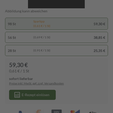
Abbildung kann abweichen
Spartipp
98 St
59,30 €
(0,61 € / 1 St)
56 St
38,85 €
(0,69 € / 1 St)
28 St
25,35 €
(0,91 € / 1 St)
59,30 €
0,61 € / 1 St
sofort lieferbar
Preise inkl. MwSt. ggf. zzgl. Versandkosten
E-Rezept einlösen