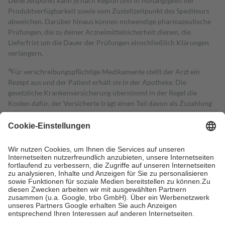
Lieferzeitpunkt kann je nach Region und in Abhängigkeit der
Produktverfügbarkeit sowie vom Zustellzeitpunkt des Spediteurs
abweichen. Darüber hinaus können notwendige pharmazeutische
Prüfungen, die zu deiner Arzneimittelsicherheit dienen, die
Lieferfrist um die Dauer der Prüfungen einschließlich Klärungen
verlängern.
4
Für verschreibungspflichtige Medikamente stellt der Arzt ein
Rezept aus und der Patient erhält sie in der Apotheke. Die
gesetzliche Krankenversicherung übernimmt in der Regel die
Kosten dafür, der Versicherte trägt einen Teil davon als Zuzahlung
mit.
Grundsätzlich leisten Mitglieder Zuzahlungen in Höhe von zehn
Prozent des Abgabepreises,
mindestens
jedoch
fünf Euro
und
höchstens zehn Euro.
Es sind jedoch nie mehr als die tatsächlichen
Kosten der Leistung zu entrichten.
Diese Regeln gelten grundsätzlich auch für Online-Apotheken.
Bei Heilmitteln und häuslicher Krankenpflege beträgt die
Zuzahlung zehn Prozent der Kosten sowie zehn Euro je
Verordnung.
Um das Engagement der Versicherten für ihre eigene Gesundheit zu
stärken und die besondere Stellung der Familie zu unterstützen,