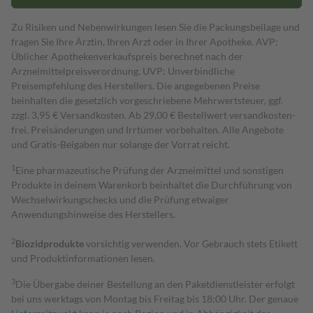
Zu Risiken und Nebenwirkungen lesen Sie die Packungsbeilage und
fragen Sie Ihre Ärztin, Ihren Arzt oder in Ihrer Apotheke. AVP:
Üblicher Apothekenverkaufspreis berechnet nach der
Arzneimittelpreisverordnung. UVP: Unverbindliche
Preisempfehlung des Herstellers. Die angegebenen Preise
beinhalten die gesetzlich vorgeschriebene Mehrwertsteuer, ggf.
zzgl. 3,95 € Versandkosten. Ab 29,00 € Bestell­wert versand­kosten­
frei. Preisänderungen und Irrtümer vorbehalten. Alle Angebote
und Gratis-Beigaben nur solange der Vorrat reicht.
1
Eine pharmazeutische Prüfung der Arzneimittel und sonstigen
Produkte in deinem Warenkorb beinhaltet die Durchführung von
Wechselwirkungschecks und die Prüfung etwaiger
Anwendungshinweise des Herstellers.
2
Biozidprodukte
vorsichtig verwenden. Vor Gebrauch stets Etikett
und Produktinformationen lesen.
3
Die Übergabe deiner Bestellung an den Paketdienstleister erfolgt
bei uns werktags von Montag bis Freitag bis 18:00 Uhr. Der genaue