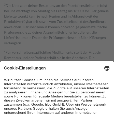
3
Die Übergabe deiner Bestellung an den Paketdienstleister erfolgt
bei uns werktags von Montag bis Freitag bis 18:00 Uhr. Der genaue
Lieferzeitpunkt kann je nach Region und in Abhängigkeit der
Produktverfügbarkeit sowie vom Zustellzeitpunkt des Spediteurs
abweichen. Darüber hinaus können notwendige pharmazeutische
Prüfungen, die zu deiner Arzneimittelsicherheit dienen, die
Lieferfrist um die Dauer der Prüfungen einschließlich Klärungen
verlängern.
4
Für verschreibungspflichtige Medikamente stellt der Arzt ein
Rezept aus und der Patient erhält sie in der Apotheke. Die
gesetzliche Krankenversicherung übernimmt in der Regel die
Kosten dafür, der Versicherte trägt einen Teil davon als Zuzahlung
mit.
Grundsätzlich leisten Mitglieder Zuzahlungen in Höhe von zehn
Prozent des Abgabepreises,
mindestens
jedoch
fünf Euro
und
höchstens zehn Euro.
Es sind jedoch nie mehr als die tatsächlichen
Kosten der Leistung zu entrichten.
Diese Regeln gelten grundsätzlich auch für Online-Apotheken.
Bei Heilmitteln und häuslicher Krankenpflege beträgt die
Zuzahlung zehn Prozent der Kosten sowie zehn Euro je