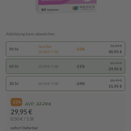
Abbildung kann abweichen
52,49 €
Spartipp
90 St
-22%
40,95 €
(0,46 € / 1 St)
37,79 €
60 St
-21%
(0,50 € / 1 St)
29,95 €
20,99 €
30 St
-24%
(0,53 € / 1 St)
15,95 €
-21%
AVP:
37,79 €
29,95 €
0,50 € / 1 St
sofort lieferbar