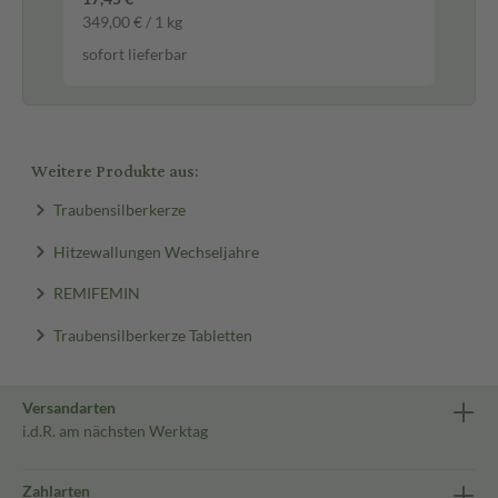
349,00 € / 1 kg
170
sofort lieferbar
sof
Weitere Produkte aus:
Traubensilberkerze
Hitzewallungen Wechseljahre
REMIFEMIN
Traubensilberkerze Tabletten
Versandarten
i.d.R. am nächsten Werktag
Zahlarten