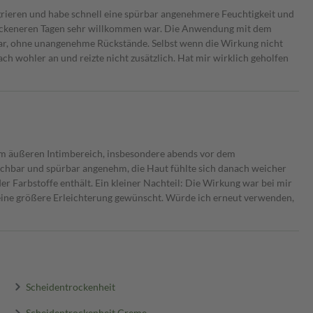
rieren und habe schnell eine spürbar angenehmere Feuchtigkeit und
rockeneren Tagen sehr willkommen war. Die Anwendung mit dem
bar, ohne unangenehme Rückstände. Selbst wenn die Wirkung nicht
fach wohler an und reizte nicht zusätzlich. Hat mir wirklich geholfen
 im äußeren Intimbereich, insbesondere abends vor dem
chbar und spürbar angenehm, die Haut fühlte sich danach weicher
der Farbstoffe enthält. Ein kleiner Nachteil: Die Wirkung war bei mir
r eine größere Erleichterung gewünscht. Würde ich erneut verwenden,
Scheidentrockenheit
Scheidentrockenheit Creme