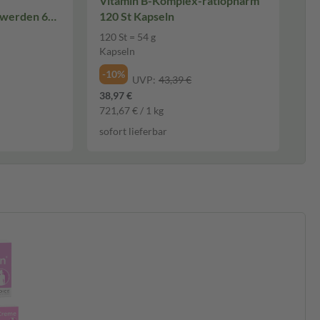
Vitamin B-Komplex-ratiopharm
hwerden 60
120 St Kapseln
120 St = 54 g
Kapseln
-10%
UVP:
43,39 €
38,97 €
721,67 € / 1 kg
sofort lieferbar