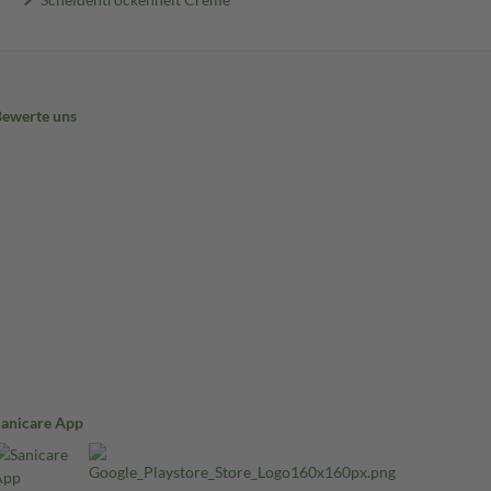
Bewerte uns
Sanicare App