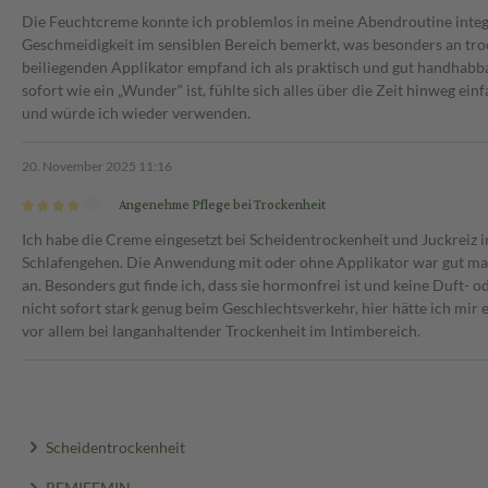
Die Feuchtcreme konnte ich problemlos in meine Abendroutine integ
Geschmeidigkeit im sensiblen Bereich bemerkt, was besonders an t
beiliegenden Applikator empfand ich als praktisch und gut handhab
sofort wie ein „Wunder“ ist, fühlte sich alles über die Zeit hinweg ein
und würde ich wieder verwenden.
20. November 2025 11:16
Angenehme Pflege bei Trockenheit
Ich habe die Creme eingesetzt bei Scheidentrockenheit und Juckreiz
Schlafengehen. Die Anwendung mit oder ohne Applikator war gut ma
an. Besonders gut finde ich, dass sie hormonfrei ist und keine Duft- o
nicht sofort stark genug beim Geschlechtsverkehr, hier hätte ich mi
vor allem bei langanhaltender Trockenheit im Intimbereich.
Scheidentrockenheit
REMIFEMIN