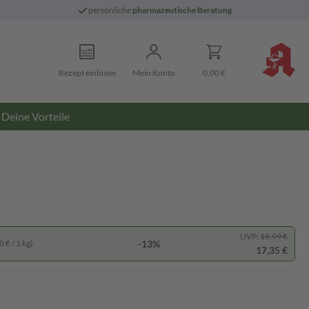
persönliche
pharmazeutische Beratung
Rezept einlösen
Mein Konto
0,00 €
Deine Vorteile
UVP:
19,99 €
-13%
 € / 1 kg)
17,35 €