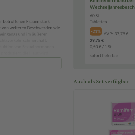
Remifemin mono bei
Wechseljahresbesc
St Tabletten
60 St
r betroffenen Frauen stark
Tabletten
et von weiteren Beschwerden wie
-21%
AVP:
37,79 €
neingangs und im äußeren
echtsverkehr schmerzhaft.
29,75 €
oduktion von Sexualhormonen
0,50 € / 1 St
t produziert, die Haut wird
sofort lieferbar
orgänge, die dennoch
bereich. Die Haut wird beruhigt
Auch als Set verfügbar
 Scheide
sverkehrs bei