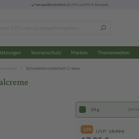
versandkostenfrei
ab 29 € und für E-Rezepte
letzungen
Sonnenschutz
Marken
Themenwelten
ockenheit
Scheidentrockenheit Creme
alcreme
50 g
(347,00
-13%
UVP:
19,99 €