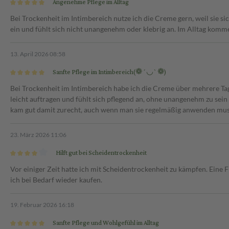
Angenehme Pflege im Alltag
 und zur Anwendung in der
Bei Trockenheit im Intimbereich nutze ich die Creme gern, weil sie sic
glich – vorzugsweise vor dem
ein und fühlt sich nicht unangenehm oder klebrig an. Im Alltag komme
elbar vor dem
13. April 2026 08:58
Sanfte Pflege im Intimbereich(❁´◡`❁)
Bei Trockenheit im Intimbereich habe ich die Creme über mehrere Tag
leicht auftragen und fühlt sich pflegend an, ohne unangenehm zu sein
kam gut damit zurecht, auch wenn man sie regelmäßig anwenden mus
23. März 2026 11:06
Hilft gut bei Scheidentrockenheit
Vor einiger Zeit hatte ich mit Scheidentrockenheit zu kämpfen. Eine
ich bei Bedarf wieder kaufen.
19. Februar 2026 16:18
Sanfte Pflege und Wohlgefühl im Alltag