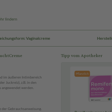
hr lindern
eichungsform: Vaginalcreme
Herstel
euchtCreme
Tipp vom Apotheker
Pflanzlich
nd im äußeren Intimbereich
r Juckreiz), z.B. in den
rs angewendet werden.
e der Gebrauchsanweisung.