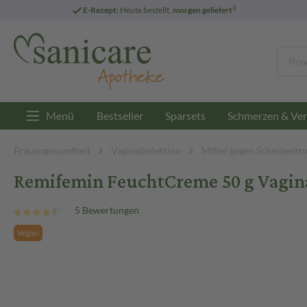
3
E-Rezept:
Heute bestellt,
morgen geliefert
Menü
Bestseller
Sparsets
Schmerzen & Ver
Frauengesundheit
Vaginalinfektion
Mittel gegen Scheidentr
Remifemin FeuchtCreme 50 g Vagin
5 Bewertungen
Vegan