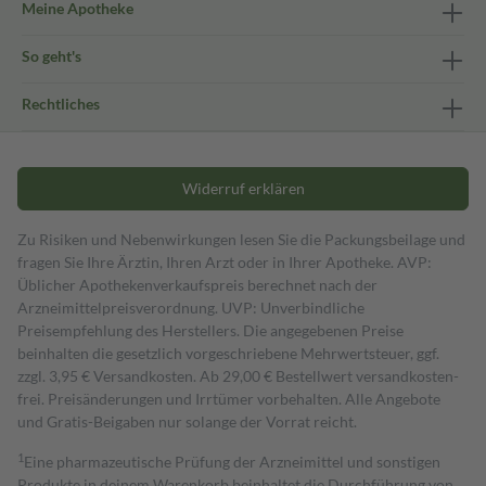
Meine Apotheke
So geht's
Rechtliches
Widerruf erklären
Zu Risiken und Nebenwirkungen lesen Sie die Packungsbeilage und
fragen Sie Ihre Ärztin, Ihren Arzt oder in Ihrer Apotheke. AVP:
Üblicher Apothekenverkaufspreis berechnet nach der
Arzneimittelpreisverordnung. UVP: Unverbindliche
Preisempfehlung des Herstellers. Die angegebenen Preise
beinhalten die gesetzlich vorgeschriebene Mehrwertsteuer, ggf.
zzgl. 3,95 € Versandkosten. Ab 29,00 € Bestell­wert versand­kosten­
frei. Preisänderungen und Irrtümer vorbehalten. Alle Angebote
und Gratis-Beigaben nur solange der Vorrat reicht.
1
Eine pharmazeutische Prüfung der Arzneimittel und sonstigen
Produkte in deinem Warenkorb beinhaltet die Durchführung von