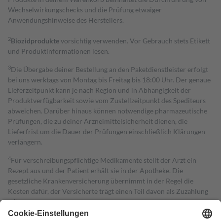
Wechselwirkungschecks und die Prüfung etwaiger
Anwendungshinweise des Herstellers.
2
Biozidprodukte
vorsichtig verwenden. Vor Gebrauch stets Etikett
und Produktinformationen lesen.
3
Die Übergabe deiner Bestellung an den Paketdienstleister erfolgt
bei uns werktags von Montag bis Freitag bis 18:00 Uhr. Der genaue
Lieferzeitpunkt kann je nach Region und in Abhängigkeit der
Produktverfügbarkeit sowie vom Zustellzeitpunkt des Spediteurs
abweichen. Darüber hinaus können notwendige pharmazeutische
Prüfungen, die zu deiner Arzneimittelsicherheit dienen, die
Lieferfrist um die Dauer der Prüfungen einschließlich Klärungen
verlängern.
4
Für verschreibungspflichtige Medikamente stellt der Arzt ein
Rezept aus und der Patient erhält sie in der Apotheke. Die
gesetzliche Krankenversicherung übernimmt in der Regel die
Kosten dafür, der Versicherte trägt einen Teil davon als Zuzahlung
mit.
Grundsätzlich leisten Mitglieder Zuzahlungen in Höhe von zehn