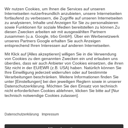
Prozent des Abgabepreises,
mindestens
jedoch
fünf Euro
und
höchstens zehn Euro.
Es sind jedoch nie mehr als die tatsächlichen
Kosten der Leistung zu entrichten.
Diese Regeln gelten grundsätzlich auch für Online-Apotheken.
Bei Heilmitteln und häuslicher Krankenpflege beträgt die
Zuzahlung zehn Prozent der Kosten sowie zehn Euro je
Verordnung.
Um das Engagement der Versicherten für ihre eigene Gesundheit zu
stärken und die besondere Stellung der Familie zu unterstützen,
fallen
keine Zuzahlungen
an bei:
• Kindern und Jugendlichen bis zum vollendeten 18. Lebensjahr
mit Ausnahme der Fahrkosten
• Untersuchungen zur Vorsorge und Früherkennung, die von der
GKV getragen werden
• empfohlenen Schutzimpfungen
• Harn- und Blutteststreifen
Wir nutzen Trusted Shops als unabhängigen Dienstleister für die
Einholung von Bewertungen. Trusted Shops hat Maßnahmen
getroffen, um sicherzustellen, dass es sich um echte Bewertungen
handelt. Mehr Informationen findest du hier:
https://help.etrusted.com/hc/de/articles/4419944605341