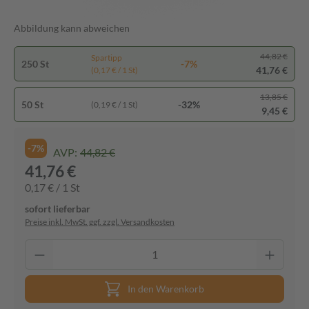
Abbildung kann abweichen
44,82 €
Spartipp
250 St
-7%
41,76 €
(0,17 € / 1 St)
13,85 €
50 St
-32%
(0,19 € / 1 St)
9,45 €
-7%
AVP:
44,82 €
41,76 €
0,17 € / 1 St
sofort lieferbar
Preise inkl. MwSt. ggf. zzgl. Versandkosten
In den Warenkorb