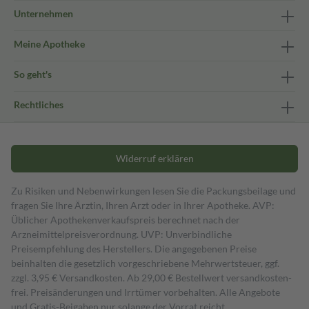
Unternehmen
Meine Apotheke
So geht's
Rechtliches
Widerruf erklären
Zu Risiken und Nebenwirkungen lesen Sie die Packungsbeilage und
fragen Sie Ihre Ärztin, Ihren Arzt oder in Ihrer Apotheke. AVP:
Üblicher Apothekenverkaufspreis berechnet nach der
Arzneimittelpreisverordnung. UVP: Unverbindliche
Preisempfehlung des Herstellers. Die angegebenen Preise
beinhalten die gesetzlich vorgeschriebene Mehrwertsteuer, ggf.
zzgl. 3,95 € Versandkosten. Ab 29,00 € Bestell­wert versand­kosten­
frei. Preisänderungen und Irrtümer vorbehalten. Alle Angebote
und Gratis-Beigaben nur solange der Vorrat reicht.