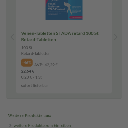
Venen-Tabletten STADA retard 100 St
IBU
Retard-Tabletten
Fi
100 St
50 
Retard-Tabletten
Fil
-46%
-3
AVP:
42,29 €
22,64 €
9,4
0,23 € / 1 St
0,1
sofort lieferbar
sof
Weitere Produkte aus:
weitere Produkte zum Einreiben