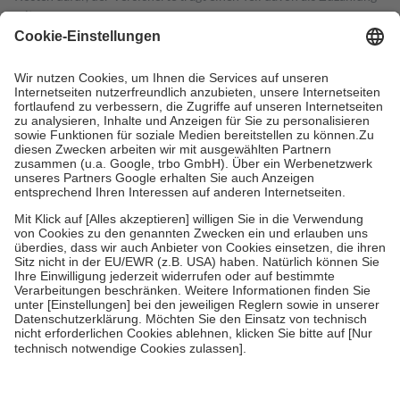
mit.
Grundsätzlich leisten Mitglieder Zuzahlungen in Höhe von zehn
Prozent des Abgabepreises,
mindestens
jedoch
fünf Euro
und
höchstens zehn Euro.
Es sind jedoch nie mehr als die tatsächlichen
Kosten der Leistung zu entrichten.
Diese Regeln gelten grundsätzlich auch für Online-Apotheken.
Bei Heilmitteln und häuslicher Krankenpflege beträgt die
Zuzahlung zehn Prozent der Kosten sowie zehn Euro je
Verordnung.
Um das Engagement der Versicherten für ihre eigene Gesundheit zu
stärken und die besondere Stellung der Familie zu unterstützen,
fallen
keine Zuzahlungen
an bei:
• Kindern und Jugendlichen bis zum vollendeten 18. Lebensjahr
mit Ausnahme der Fahrkosten
• Untersuchungen zur Vorsorge und Früherkennung, die von der
GKV getragen werden
• empfohlenen Schutzimpfungen
• Harn- und Blutteststreifen
Wir nutzen Trusted Shops als unabhängigen Dienstleister für die
Einholung von Bewertungen. Trusted Shops hat Maßnahmen