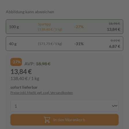
Abbildung kann abweichen
18,98 €
Spartipp
100 g
-27%
13,84 €
(138,40 € / 1 kg)
9,97 €
40 g
-31%
(171,75 € / 1 kg)
6,87 €
-27%
AVP:
18,98 €
13,84 €
138,40 € / 1 kg
sofort lieferbar
Preise inkl. MwSt. ggf. zzgl. Versandkosten
In den Warenkorb