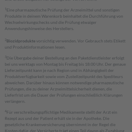
1
Eine pharmazeutische Prüfung der Arzneimittel und sonstigen
Produkte in deinem Warenkorb beinhaltet die Durchführung von
Wechselwirkungschecks und die Prüfung etwaiger
Anwendungshinweise des Herstellers.
2
Biozidprodukte
vorsichtig verwenden. Vor Gebrauch stets Etikett
und Produktinformationen lesen.
3
Die Übergabe deiner Bestellung an den Paketdienstleister erfolgt
bei uns werktags von Montag bis Freitag bis 18:00 Uhr. Der genaue
Lieferzeitpunkt kann je nach Region und in Abhängigkeit der
Produktverfügbarkeit sowie vom Zustellzeitpunkt des Spediteurs
abweichen. Darüber hinaus können notwendige pharmazeutische
Prüfungen, die zu deiner Arzneimittelsicherheit dienen, die
Lieferfrist um die Dauer der Prüfungen einschließlich Klärungen
verlängern.
4
Für verschreibungspflichtige Medikamente stellt der Arzt ein
Rezept aus und der Patient erhält sie in der Apotheke. Die
gesetzliche Krankenversicherung übernimmt in der Regel die
Kosten dafür, der Versicherte trägt einen Teil davon als Zuzahlung