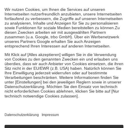
Prozent des Abgabepreises,
mindestens
jedoch
fünf Euro
und
höchstens zehn Euro.
Es sind jedoch nie mehr als die tatsächlichen
Kosten der Leistung zu entrichten.
Diese Regeln gelten grundsätzlich auch für Online-Apotheken.
Bei Heilmitteln und häuslicher Krankenpflege beträgt die
Zuzahlung zehn Prozent der Kosten sowie zehn Euro je
Verordnung.
Um das Engagement der Versicherten für ihre eigene Gesundheit zu
stärken und die besondere Stellung der Familie zu unterstützen,
fallen
keine Zuzahlungen
an bei:
• Kindern und Jugendlichen bis zum vollendeten 18. Lebensjahr
mit Ausnahme der Fahrkosten
• Untersuchungen zur Vorsorge und Früherkennung, die von der
GKV getragen werden
• empfohlenen Schutzimpfungen
• Harn- und Blutteststreifen
Wir nutzen Trusted Shops als unabhängigen Dienstleister für die
Einholung von Bewertungen. Trusted Shops hat Maßnahmen
getroffen, um sicherzustellen, dass es sich um echte Bewertungen
handelt. Mehr Informationen findest du hier:
https://help.etrusted.com/hc/de/articles/4419944605341