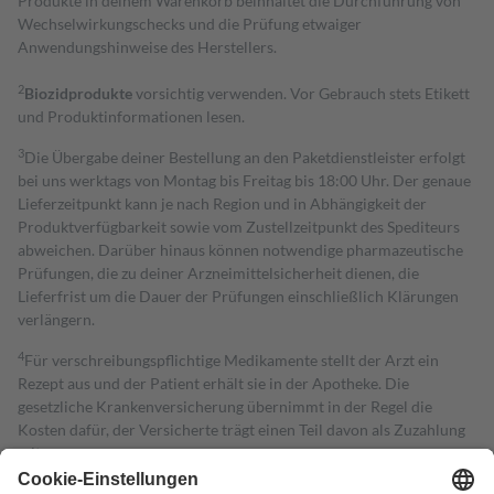
Produkte in deinem Warenkorb beinhaltet die Durchführung von
Wechselwirkungschecks und die Prüfung etwaiger
Anwendungshinweise des Herstellers.
2
Biozidprodukte
vorsichtig verwenden. Vor Gebrauch stets Etikett
und Produktinformationen lesen.
3
Die Übergabe deiner Bestellung an den Paketdienstleister erfolgt
bei uns werktags von Montag bis Freitag bis 18:00 Uhr. Der genaue
Lieferzeitpunkt kann je nach Region und in Abhängigkeit der
Produktverfügbarkeit sowie vom Zustellzeitpunkt des Spediteurs
abweichen. Darüber hinaus können notwendige pharmazeutische
Prüfungen, die zu deiner Arzneimittelsicherheit dienen, die
Lieferfrist um die Dauer der Prüfungen einschließlich Klärungen
verlängern.
4
Für verschreibungspflichtige Medikamente stellt der Arzt ein
Rezept aus und der Patient erhält sie in der Apotheke. Die
gesetzliche Krankenversicherung übernimmt in der Regel die
Kosten dafür, der Versicherte trägt einen Teil davon als Zuzahlung
mit.
Grundsätzlich leisten Mitglieder Zuzahlungen in Höhe von zehn