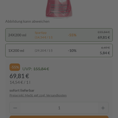
Abbildung kann abweichen
155,84 €
Spartipp
24X200 ml
-55%
69,81 €
(14,54 € / 1 l)
6,49 €
1X200 ml
-10%
(29,20 € / 1 l)
5,84 €
-55%
UVP:
155,84 €
69,81 €
14,54 € / 1 l
sofort lieferbar
Preise inkl. MwSt. ggf. zzgl. Versandkosten