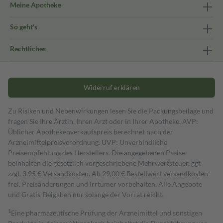
Meine Apotheke
So geht's
Rechtliches
Widerruf erklären
Zu Risiken und Nebenwirkungen lesen Sie die Packungsbeilage und
fragen Sie Ihre Ärztin, Ihren Arzt oder in Ihrer Apotheke. AVP:
Üblicher Apothekenverkaufspreis berechnet nach der
Arzneimittelpreisverordnung. UVP: Unverbindliche
Preisempfehlung des Herstellers. Die angegebenen Preise
beinhalten die gesetzlich vorgeschriebene Mehrwertsteuer, ggf.
zzgl. 3,95 € Versandkosten. Ab 29,00 € Bestell­wert versand­kosten­
frei. Preisänderungen und Irrtümer vorbehalten. Alle Angebote
und Gratis-Beigaben nur solange der Vorrat reicht.
1
Eine pharmazeutische Prüfung der Arzneimittel und sonstigen