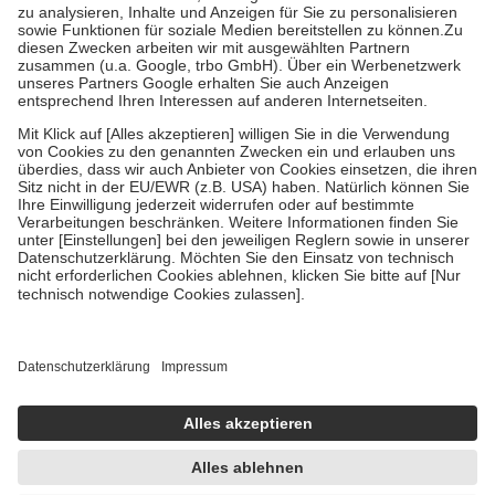
Bei Heilmitteln und häuslicher Krankenpflege beträgt die
Zuzahlung zehn Prozent der Kosten sowie zehn Euro je
Verordnung.
Um das Engagement der Versicherten für ihre eigene Gesundheit zu
stärken und die besondere Stellung der Familie zu unterstützen,
fallen
keine Zuzahlungen
an bei:
• Kindern und Jugendlichen bis zum vollendeten 18. Lebensjahr
mit Ausnahme der Fahrkosten
• Untersuchungen zur Vorsorge und Früherkennung, die von der
GKV getragen werden
• empfohlenen Schutzimpfungen
• Harn- und Blutteststreifen
Wir nutzen Trusted Shops als unabhängigen Dienstleister für die
Einholung von Bewertungen. Trusted Shops hat Maßnahmen
getroffen, um sicherzustellen, dass es sich um echte Bewertungen
handelt. Mehr Informationen findest du hier:
https://help.etrusted.com/hc/de/articles/4419944605341
Einige Bilder und Inhalte wurden unter Zuhilfenahme künstlicher
Intelligenz erstellt.