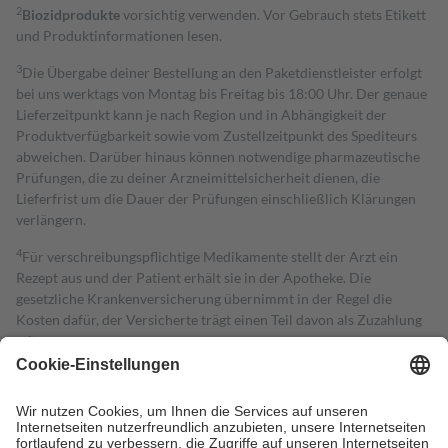
2
Biozidprodukte
vorsichtig verwenden. Vor Gebrauch stets Etikett
und Produktinformationen lesen.
3
Die Übergabe deiner Bestellung an den Paketdienstleister erfolgt
bei uns werktags von Montag bis Freitag bis 18:00 Uhr. Der genaue
Lieferzeitpunkt kann je nach Region und in Abhängigkeit der
Produktverfügbarkeit sowie vom Zustellzeitpunkt des Spediteurs
abweichen. Darüber hinaus können notwendige pharmazeutische
Prüfungen, die zu deiner Arzneimittelsicherheit dienen, die
Lieferfrist um die Dauer der Prüfungen einschließlich Klärungen
verlängern.
4
Für verschreibungspflichtige Medikamente stellt der Arzt ein
Rezept aus und der Patient erhält sie in der Apotheke. Die
gesetzliche Krankenversicherung übernimmt in der Regel die
Kosten dafür, der Versicherte trägt einen Teil davon als Zuzahlung
mit.
Grundsätzlich leisten Mitglieder Zuzahlungen in Höhe von zehn
Prozent des Abgabepreises,
mindestens
jedoch
fünf Euro
und
höchstens zehn Euro.
Es sind jedoch nie mehr als die tatsächlichen
Kosten der Leistung zu entrichten.
Diese Regeln gelten grundsätzlich auch für Online-Apotheken.