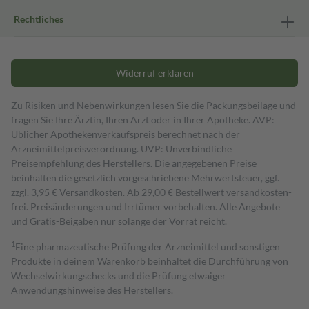
Rechtliches
Widerruf erklären
Zu Risiken und Nebenwirkungen lesen Sie die Packungsbeilage und
fragen Sie Ihre Ärztin, Ihren Arzt oder in Ihrer Apotheke. AVP:
Üblicher Apothekenverkaufspreis berechnet nach der
Arzneimittelpreisverordnung. UVP: Unverbindliche
Preisempfehlung des Herstellers. Die angegebenen Preise
beinhalten die gesetzlich vorgeschriebene Mehrwertsteuer, ggf.
zzgl. 3,95 € Versandkosten. Ab 29,00 € Bestell­wert versand­kosten­
frei. Preisänderungen und Irrtümer vorbehalten. Alle Angebote
und Gratis-Beigaben nur solange der Vorrat reicht.
1
Eine pharmazeutische Prüfung der Arzneimittel und sonstigen
Produkte in deinem Warenkorb beinhaltet die Durchführung von
Wechselwirkungschecks und die Prüfung etwaiger
Anwendungshinweise des Herstellers.