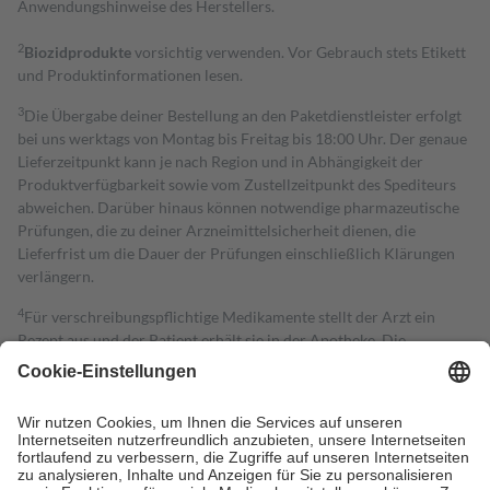
Anwendungshinweise des Herstellers.
2
Biozidprodukte
vorsichtig verwenden. Vor Gebrauch stets Etikett
und Produktinformationen lesen.
3
Die Übergabe deiner Bestellung an den Paketdienstleister erfolgt
bei uns werktags von Montag bis Freitag bis 18:00 Uhr. Der genaue
Lieferzeitpunkt kann je nach Region und in Abhängigkeit der
Produktverfügbarkeit sowie vom Zustellzeitpunkt des Spediteurs
abweichen. Darüber hinaus können notwendige pharmazeutische
Prüfungen, die zu deiner Arzneimittelsicherheit dienen, die
Lieferfrist um die Dauer der Prüfungen einschließlich Klärungen
verlängern.
4
Für verschreibungspflichtige Medikamente stellt der Arzt ein
Rezept aus und der Patient erhält sie in der Apotheke. Die
gesetzliche Krankenversicherung übernimmt in der Regel die
Kosten dafür, der Versicherte trägt einen Teil davon als Zuzahlung
mit.
Grundsätzlich leisten Mitglieder Zuzahlungen in Höhe von zehn
Prozent des Abgabepreises,
mindestens
jedoch
fünf Euro
und
höchstens zehn Euro.
Es sind jedoch nie mehr als die tatsächlichen