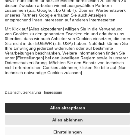
Kosten der Leistung zu entrichten.
Diese Regeln gelten grundsätzlich auch für Online-Apotheken.
Bei Heilmitteln und häuslicher Krankenpflege beträgt die
Zuzahlung zehn Prozent der Kosten sowie zehn Euro je
Verordnung.
Um das Engagement der Versicherten für ihre eigene Gesundheit zu
stärken und die besondere Stellung der Familie zu unterstützen,
fallen
keine Zuzahlungen
an bei:
• Kindern und Jugendlichen bis zum vollendeten 18. Lebensjahr
mit Ausnahme der Fahrkosten
• Untersuchungen zur Vorsorge und Früherkennung, die von der
GKV getragen werden
• empfohlenen Schutzimpfungen
• Harn- und Blutteststreifen
Wir nutzen Trusted Shops als unabhängigen Dienstleister für die
Einholung von Bewertungen. Trusted Shops hat Maßnahmen
getroffen, um sicherzustellen, dass es sich um echte Bewertungen
handelt. Mehr Informationen findest du hier:
https://help.etrusted.com/hc/de/articles/4419944605341