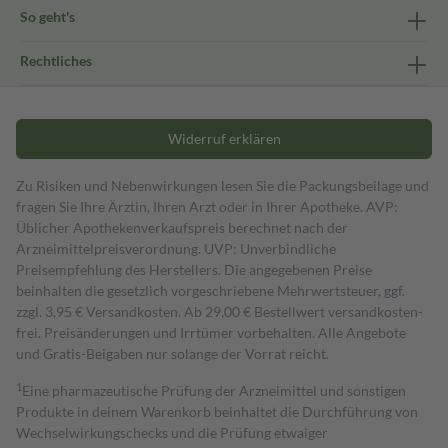
So geht's
Rechtliches
Widerruf erklären
Zu Risiken und Nebenwirkungen lesen Sie die Packungsbeilage und
fragen Sie Ihre Ärztin, Ihren Arzt oder in Ihrer Apotheke. AVP:
Üblicher Apothekenverkaufspreis berechnet nach der
Arzneimittelpreisverordnung. UVP: Unverbindliche
Preisempfehlung des Herstellers. Die angegebenen Preise
beinhalten die gesetzlich vorgeschriebene Mehrwertsteuer, ggf.
zzgl. 3,95 € Versandkosten. Ab 29,00 € Bestell­wert versand­kosten­
frei. Preisänderungen und Irrtümer vorbehalten. Alle Angebote
und Gratis-Beigaben nur solange der Vorrat reicht.
1
Eine pharmazeutische Prüfung der Arzneimittel und sonstigen
Produkte in deinem Warenkorb beinhaltet die Durchführung von
Wechselwirkungschecks und die Prüfung etwaiger