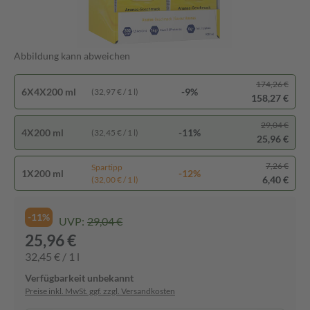
Abbildung kann abweichen
174,26 €
6X4X200 ml
-9%
(32,97 € / 1 l)
158,27 €
29,04 €
4X200 ml
-11%
(32,45 € / 1 l)
25,96 €
7,26 €
Spartipp
1X200 ml
-12%
6,40 €
(32,00 € / 1 l)
-11%
UVP:
29,04 €
25,96 €
32,45 € / 1 l
Verfügbarkeit unbekannt
Preise inkl. MwSt. ggf. zzgl. Versandkosten