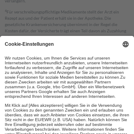
verlängern.
4
Für verschreibungspflichtige Medikamente stellt der Arzt ein
Rezept aus und der Patient erhält sie in der Apotheke. Die
gesetzliche Krankenversicherung übernimmt in der Regel die
Kosten dafür, der Versicherte trägt einen Teil davon als Zuzahlung
mit.
Grundsätzlich leisten Mitglieder Zuzahlungen in Höhe von zehn
Prozent des Abgabepreises,
mindestens
jedoch
fünf Euro
und
höchstens zehn Euro.
Es sind jedoch nie mehr als die tatsächlichen
Kosten der Leistung zu entrichten.
Diese Regeln gelten grundsätzlich auch für Online-Apotheken.
Bei Heilmitteln und häuslicher Krankenpflege beträgt die
Zuzahlung zehn Prozent der Kosten sowie zehn Euro je
Verordnung.
Um das Engagement der Versicherten für ihre eigene Gesundheit zu
stärken und die besondere Stellung der Familie zu unterstützen,
fallen
keine Zuzahlungen
an bei:
• Kindern und Jugendlichen bis zum vollendeten 18. Lebensjahr
mit Ausnahme der Fahrkosten
• Untersuchungen zur Vorsorge und Früherkennung, die von der
GKV getragen werden