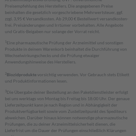
Preisempfehlung des Herstellers. Die angegebenen Preise
beinhalten die gesetzlich vorgeschriebene Mehrwertsteuer, ggf.
zzgl. 3,95 € Versandkosten. Ab 29,00 € Bestell­wert versand­kosten­
frei. Preisänderungen und Irrtümer vorbehalten. Alle Angebote
und Gratis-Beigaben nur solange der Vorrat reicht.
1
Eine pharmazeutische Prüfung der Arzneimittel und sonstigen
Produkte in deinem Warenkorb beinhaltet die Durchführung von
Wechselwirkungschecks und die Prüfung etwaiger
Anwendungshinweise des Herstellers.
2
Biozidprodukte
vorsichtig verwenden. Vor Gebrauch stets Etikett
und Produktinformationen lesen.
3
Die Übergabe deiner Bestellung an den Paketdienstleister erfolgt
bei uns werktags von Montag bis Freitag bis 18:00 Uhr. Der genaue
Lieferzeitpunkt kann je nach Region und in Abhängigkeit der
Produktverfügbarkeit sowie vom Zustellzeitpunkt des Spediteurs
abweichen. Darüber hinaus können notwendige pharmazeutische
Prüfungen, die zu deiner Arzneimittelsicherheit dienen, die
Lieferfrist um die Dauer der Prüfungen einschließlich Klärungen