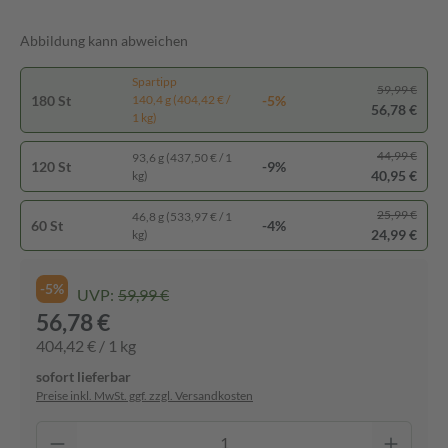
Abbildung kann abweichen
Spartipp
59,99 €
180 St
-5%
140,4 g (404,42 € /
56,78 €
1 kg)
44,99 €
93,6 g (437,50 € / 1
120 St
-9%
40,95 €
kg)
25,99 €
46,8 g (533,97 € / 1
60 St
-4%
24,99 €
kg)
-5%
UVP:
59,99 €
56,78 €
404,42 € / 1 kg
sofort lieferbar
Preise inkl. MwSt. ggf. zzgl. Versandkosten