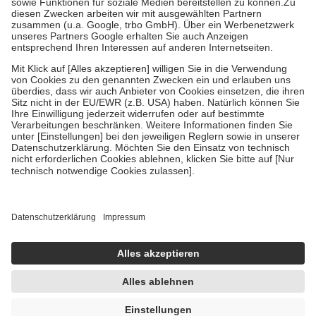
Zuzahlung zehn Prozent der Kosten sowie zehn Euro je
Verordnung.
Um das Engagement der Versicherten für ihre eigene Gesundheit zu
stärken und die besondere Stellung der Familie zu unterstützen,
fallen
keine Zuzahlungen
an bei:
• Kindern und Jugendlichen bis zum vollendeten 18. Lebensjahr
mit Ausnahme der Fahrkosten
• Untersuchungen zur Vorsorge und Früherkennung, die von der
GKV getragen werden
• empfohlenen Schutzimpfungen
• Harn- und Blutteststreifen
Wir nutzen Trusted Shops als unabhängigen Dienstleister für die
Einholung von Bewertungen. Trusted Shops hat Maßnahmen
getroffen, um sicherzustellen, dass es sich um echte Bewertungen
handelt. Mehr Informationen findest du hier:
https://help.etrusted.com/hc/de/articles/4419944605341
Einige Bilder und Inhalte wurden unter Zuhilfenahme künstlicher
Intelligenz erstellt.