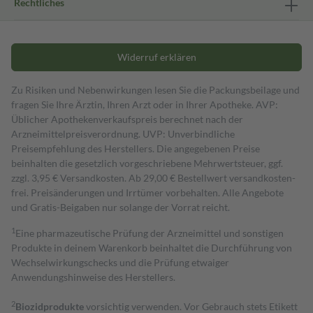
Rechtliches
Widerruf erklären
Zu Risiken und Nebenwirkungen lesen Sie die Packungsbeilage und
fragen Sie Ihre Ärztin, Ihren Arzt oder in Ihrer Apotheke. AVP:
Üblicher Apothekenverkaufspreis berechnet nach der
Arzneimittelpreisverordnung. UVP: Unverbindliche
Preisempfehlung des Herstellers. Die angegebenen Preise
beinhalten die gesetzlich vorgeschriebene Mehrwertsteuer, ggf.
zzgl. 3,95 € Versandkosten. Ab 29,00 € Bestell­wert versand­kosten­
frei. Preisänderungen und Irrtümer vorbehalten. Alle Angebote
und Gratis-Beigaben nur solange der Vorrat reicht.
1
Eine pharmazeutische Prüfung der Arzneimittel und sonstigen
Produkte in deinem Warenkorb beinhaltet die Durchführung von
Wechselwirkungschecks und die Prüfung etwaiger
Anwendungshinweise des Herstellers.
2
Biozidprodukte
vorsichtig verwenden. Vor Gebrauch stets Etikett