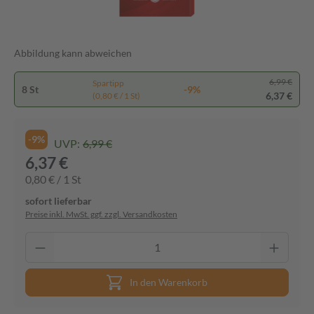
Abbildung kann abweichen
6,99 €
Spartipp
8 St
-9%
6,37 €
(0,80 € / 1 St)
-9%
UVP:
6,99 €
6,37 €
0,80 € / 1 St
sofort lieferbar
Preise inkl. MwSt. ggf. zzgl. Versandkosten
In den Warenkorb