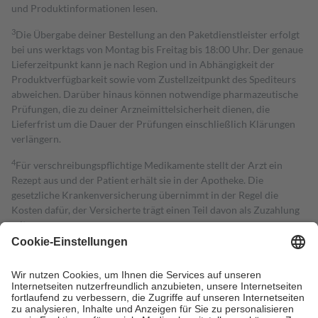
und Produktinformationen lesen.
3
Die Übergabe deiner Bestellung an den Paketdienstleister erfolgt
bei uns werktags von Montag bis Freitag bis 18:00 Uhr. Der genaue
Lieferzeitpunkt kann je nach Region und in Abhängigkeit der
Produktverfügbarkeit sowie vom Zustellzeitpunkt des Spediteurs
abweichen. Darüber hinaus können notwendige pharmazeutische
Prüfungen, die zu deiner Arzneimittelsicherheit dienen, die
Lieferfrist um die Dauer der Prüfungen einschließlich Klärungen
verlängern.
4
Für verschreibungspflichtige Medikamente stellt der Arzt ein
Rezept aus und der Patient erhält sie in der Apotheke. Die
gesetzliche Krankenversicherung übernimmt in der Regel die
Kosten dafür, der Versicherte trägt einen Teil davon als Zuzahlung
mit.
Grundsätzlich leisten Mitglieder Zuzahlungen in Höhe von zehn
Prozent des Abgabepreises,
mindestens
jedoch
fünf Euro
und
höchstens zehn Euro.
Es sind jedoch nie mehr als die tatsächlichen
Kosten der Leistung zu entrichten.
Diese Regeln gelten grundsätzlich auch für Online-Apotheken.
Bei Heilmitteln und häuslicher Krankenpflege beträgt die