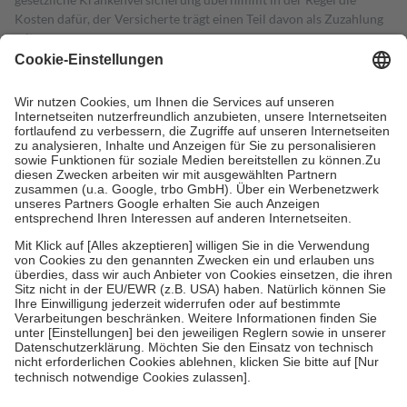
Kosten dafür, der Versicherte trägt einen Teil davon als Zuzahlung
mit.
Grundsätzlich leisten Mitglieder Zuzahlungen in Höhe von zehn
Prozent des Abgabepreises,
mindestens
jedoch
fünf Euro
und
höchstens zehn Euro.
Es sind jedoch nie mehr als die tatsächlichen
Kosten der Leistung zu entrichten.
Diese Regeln gelten grundsätzlich auch für Online-Apotheken.
Bei Heilmitteln und häuslicher Krankenpflege beträgt die
Zuzahlung zehn Prozent der Kosten sowie zehn Euro je
Verordnung.
Um das Engagement der Versicherten für ihre eigene Gesundheit zu
stärken und die besondere Stellung der Familie zu unterstützen,
fallen
keine Zuzahlungen
an bei:
• Kindern und Jugendlichen bis zum vollendeten 18. Lebensjahr
mit Ausnahme der Fahrkosten
• Untersuchungen zur Vorsorge und Früherkennung, die von der
GKV getragen werden
• empfohlenen Schutzimpfungen
• Harn- und Blutteststreifen
Wir nutzen Trusted Shops als unabhängigen Dienstleister für die