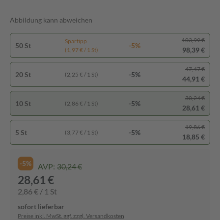
Abbildung kann abweichen
103,99 €
Spartipp
50 St
-5%
98,39 €
(1,97 € / 1 St)
47,47 €
20 St
-5%
(2,25 € / 1 St)
44,91 €
30,24 €
10 St
-5%
(2,86 € / 1 St)
28,61 €
19,86 €
5 St
-5%
(3,77 € / 1 St)
18,85 €
-5%
AVP:
30,24 €
28,61 €
2,86 € / 1 St
sofort lieferbar
Preise inkl. MwSt. ggf. zzgl. Versandkosten