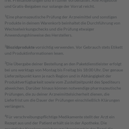
frei. Preisänderungen und Irrtümer vorbehalten. Alle Angebote
und Gratis-Beigaben nur solange der Vorrat reicht.
1
Eine pharmazeutische Prüfung der Arzneimittel und sonstigen
Produkte in deinem Warenkorb beinhaltet die Durchführung von
Wechselwirkungschecks und die Prüfung etwaiger
Anwendungshinweise des Herstellers.
2
Biozidprodukte
vorsichtig verwenden. Vor Gebrauch stets Etikett
und Produktinformationen lesen.
3
Die Übergabe deiner Bestellung an den Paketdienstleister erfolgt
bei uns werktags von Montag bis Freitag bis 18:00 Uhr. Der genaue
Lieferzeitpunkt kann je nach Region und in Abhängigkeit der
Produktverfügbarkeit sowie vom Zustellzeitpunkt des Spediteurs
abweichen. Darüber hinaus können notwendige pharmazeutische
Prüfungen, die zu deiner Arzneimittelsicherheit dienen, die
Lieferfrist um die Dauer der Prüfungen einschließlich Klärungen
verlängern.
4
Für verschreibungspflichtige Medikamente stellt der Arzt ein
Rezept aus und der Patient erhält sie in der Apotheke. Die
gesetzliche Krankenversicherung übernimmt in der Regel die