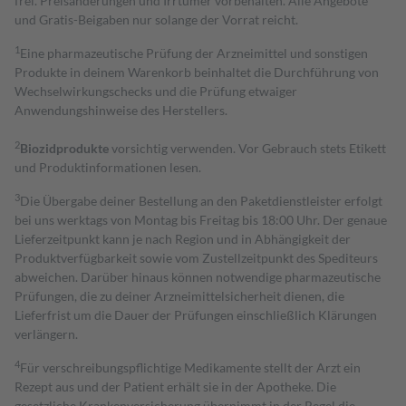
frei. Preisänderungen und Irrtümer vorbehalten. Alle Angebote
und Gratis-Beigaben nur solange der Vorrat reicht.
1
Eine pharmazeutische Prüfung der Arzneimittel und sonstigen
Produkte in deinem Warenkorb beinhaltet die Durchführung von
Wechselwirkungschecks und die Prüfung etwaiger
Anwendungshinweise des Herstellers.
2
Biozidprodukte
vorsichtig verwenden. Vor Gebrauch stets Etikett
und Produktinformationen lesen.
3
Die Übergabe deiner Bestellung an den Paketdienstleister erfolgt
bei uns werktags von Montag bis Freitag bis 18:00 Uhr. Der genaue
Lieferzeitpunkt kann je nach Region und in Abhängigkeit der
Produktverfügbarkeit sowie vom Zustellzeitpunkt des Spediteurs
abweichen. Darüber hinaus können notwendige pharmazeutische
Prüfungen, die zu deiner Arzneimittelsicherheit dienen, die
Lieferfrist um die Dauer der Prüfungen einschließlich Klärungen
verlängern.
4
Für verschreibungspflichtige Medikamente stellt der Arzt ein
Rezept aus und der Patient erhält sie in der Apotheke. Die
gesetzliche Krankenversicherung übernimmt in der Regel die