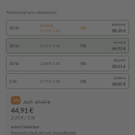
Abbildung kann abweichen
103,99 €
Spartipp
50 St
-5%
98,39 €
(1,97 € / 1 St)
47,47 €
20 St
-5%
(2,25 € / 1 St)
44,91 €
30,24 €
10 St
-5%
(2,86 € / 1 St)
28,61 €
19,86 €
5 St
-5%
(3,77 € / 1 St)
18,85 €
-5%
AVP:
47,47 €
44,91 €
2,25 € / 1 St
sofort lieferbar
Preise inkl. MwSt. ggf. zzgl. Versandkosten