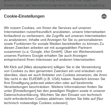
Kosten dafür, der Versicherte trägt einen Teil davon als Zuzahlung
mit.
Grundsätzlich leisten Mitglieder Zuzahlungen in Höhe von zehn
Prozent des Abgabepreises,
mindestens
jedoch
fünf Euro
und
höchstens zehn Euro.
Es sind jedoch nie mehr als die tatsächlichen
Kosten der Leistung zu entrichten.
Diese Regeln gelten grundsätzlich auch für Online-Apotheken.
Bei Heilmitteln und häuslicher Krankenpflege beträgt die
Zuzahlung zehn Prozent der Kosten sowie zehn Euro je
Verordnung.
Um das Engagement der Versicherten für ihre eigene Gesundheit zu
stärken und die besondere Stellung der Familie zu unterstützen,
fallen
keine Zuzahlungen
an bei:
• Kindern und Jugendlichen bis zum vollendeten 18. Lebensjahr
mit Ausnahme der Fahrkosten
• Untersuchungen zur Vorsorge und Früherkennung, die von der
GKV getragen werden
• empfohlenen Schutzimpfungen
• Harn- und Blutteststreifen
Wir nutzen Trusted Shops als unabhängigen Dienstleister für die