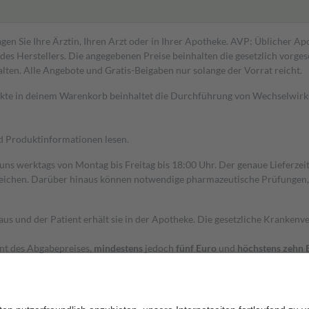
gen Sie Ihre Ärztin, Ihren Arzt oder in Ihrer Apotheke. AVP: Üblicher A
s Herstellers. Die angegebenen Preise beinhalten die gesetzlich vorgesc
alten. Alle Angebote und Gratis-Beigaben nur solange der Vorrat reicht.
dukte in deinem Warenkorb beinhaltet die Durchführung von Wechselwir
nd Produktinformationen lesen.
 uns werktags von Montag bis Freitag bis 18:00 Uhr. Der genaue Lieferze
ichen. Darüber hinaus können notwendige pharmazeutische Prüfungen, die
aus und der Patient erhält sie in der Apotheke. Die gesetzliche Krankenv
ent des Abgabepreises,
mindestens
jedoch
fünf Euro
und
höchstens zehn 
zehn Prozent der Kosten sowie zehn Euro je Verordnung.
rken und die besondere Stellung der Familie zu unterstützen, fallen
kein