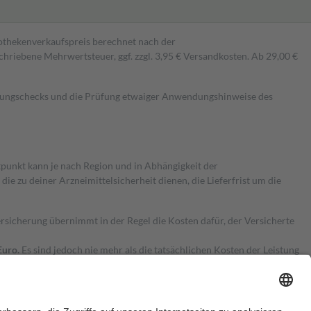
pothekenverkaufspreis berechnet nach der
hriebene Mehrwertsteuer, ggf. zzgl. 3,95 € Versandkosten. Ab 29,00 €
kungschecks und die Prüfung etwaiger Anwendungshinweise des
itpunkt kann je nach Region und in Abhängigkeit der
 zu deiner Arzneimittelsicherheit dienen, die Lieferfrist um die
ersicherung übernimmt in der Regel die Kosten dafür, der Versicherte
Euro.
Es sind jedoch nie mehr als die tatsächlichen Kosten der Leistung
e Zuzahlungen
an bei: