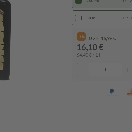
250 ml
(64,40 €
50 ml
(115,00
-5%
UVP:
16,99 €
16,10 €
64,40 € / 1 l