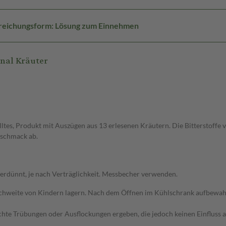
reichungsform: Lösung zum Einnehmen
nal Kräuter
telltes, Produkt mit Auszügen aus 13 erlesenen Kräutern. Die Bitterstof
eschmack ab.
verdünnt, je nach Verträglichkeit. Messbecher verwenden.
ichweite von Kindern lagern. Nach dem Öffnen im Kühlschrank aufbewa
chte Trübungen oder Ausflockungen ergeben, die jedoch keinen Einfluss a