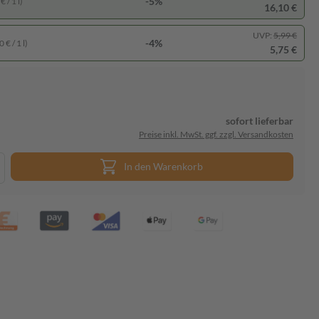
-5%
 / 1 l)
16,10 €
UVP:
5,99 €
-4%
 € / 1 l)
5,75 €
sofort lieferbar
Preise inkl. MwSt. ggf. zzgl. Versandkosten
In den Warenkorb