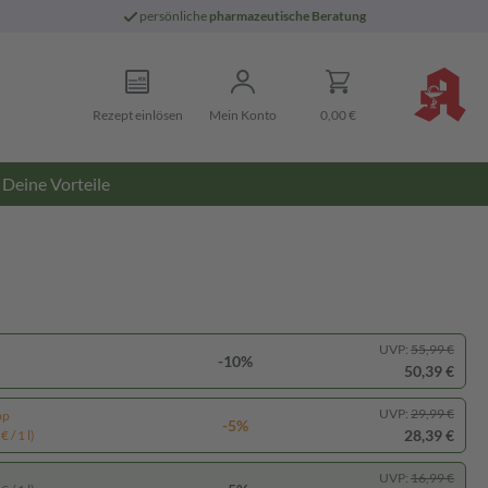
persönliche
pharmazeutische Beratung
Rezept einlösen
Mein Konto
0,00 €
Deine Vorteile
UVP:
55,99 €
-10%
50,39 €
UVP:
29,99 €
pp
-5%
28,39 €
 / 1 l)
UVP:
16,99 €