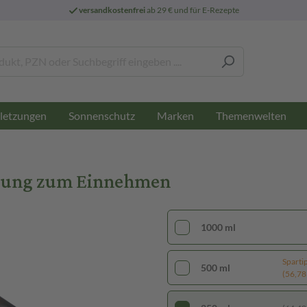
versandkostenfrei
ab 29 € und für E-Rezepte
letzungen
Sonnenschutz
Marken
Themenwelten
Lösung zum Einnehmen
1000 ml
Sparti
500 ml
(56,78 €