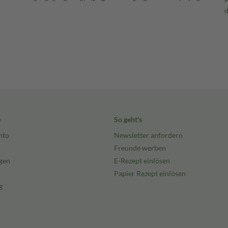
e
So geht's
nto
Newsletter anfordern
Freunde werben
gen
E-Rezept einlösen
Papier Rezept einlösen
g