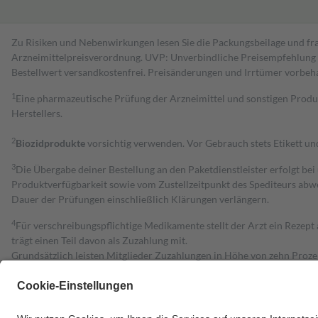
Zu Risiken und Nebenwirkungen lesen Sie die Packungsbeilage und fra
Arzneimittelpreisverordnung. UVP: Unverbindliche Preisempfehlung de
Bestell­wert versand­kosten­frei. Preisänderungen und Irrtümer vorbeh
1
Eine pharmazeutische Prüfung der Arzneimittel und sonstigen Pro
Herstellers.
2
Biozidprodukte
vorsichtig verwenden. Vor Gebrauch stets Etikett u
3
Die Übergabe deiner Bestellung an den Paketdienstleister erfolgt bei
Produktverfügbarkeit sowie vom Zustellzeitpunkt des Spediteurs abwe
Dauer der Prüfungen einschließlich Klärungen verlängern.
4
Für verschreibungspflichtige Medikamente stellt der Arzt ein Rezept 
trägt einen Teil davon als Zuzahlung mit.
Grundsätzlich leisten Mitglieder Zuzahlungen in Höhe von zehn Proz
zu entrichten.
Diese Regeln gelten grundsätzlich auch für Online-Apotheken.
Bei Heilmitteln und häuslicher Krankenpflege beträgt die Zuzahlung 
Um das Engagement der Versicherten für ihre eigene Gesundheit zu stä