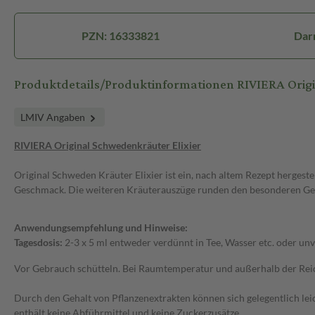
PZN: 16333821
Dar
Produktdetails/Produktinformationen RIVIERA Origi
LMIV Angaben
RIVIERA Original Schwedenkräuter Elixier
Original Schweden Kräuter Elixier ist ein, nach altem Rezept herges
Geschmack. Die weiteren Kräuterauszüge runden den besonderen G
Anwendungsempfehlung und Hinweise:
Tagesdosis:
2-3 x 5 ml entweder verdünnt in Tee, Wasser etc. oder un
Vor Gebrauch schütteln. Bei Raumtemperatur und außerhalb der Re
Durch den Gehalt von Pflanzenextrakten können sich gelegentlich lei
enthält keine Abführmittel und keine Zuckerzusätze