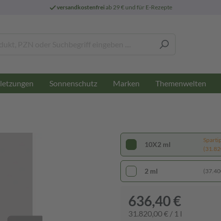
versandkostenfrei
ab 29 € und für E-Rezepte
letzungen
Sonnenschutz
Marken
Themenwelten
Sparti
10X2 ml
(31.820
2 ml
(37.400
636,40 €
31.820,00 € / 1 l