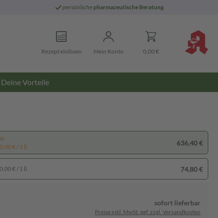
persönliche
pharmazeutische Beratung
Rezept einlösen
Mein Konto
0,00 €
Deine Vorteile
pp
636,40 €
,00 € / 1 l)
74,80 €
,00 € / 1 l)
sofort lieferbar
Preise inkl. MwSt. ggf. zzgl. Versandkosten