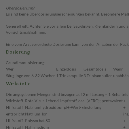
Überdosierung?
Es sind keine Überdosierungserscheinungen bekannt. Besondere Maßn
Generell gilt: Achten Sie vor allem bei Säuglingen, Kleinkindern un
Vorsichtsmaßnahmen.
Eine vom Arzt verordnete Dosierung kann von den Angaben der Packun
Dosierung
Grundimmunisierung:
Wer
Einzeldosis
Gesamtdosis
Wann
Säuglinge von 6-32 Wochen
1 Trinkampulle
3 Trinkampullen
unabhäng
Wirkstoffe
Die angegebenen Mengen sind bezogen auf 2 ml Lösung = 1 Behältnis
Wirkstoff
Rota-Virus-Lebend-Impfstoff, oral (VERO); pentavalent
+
Hilfsstoff
Natriumhydroxid zur pH-Wert-Einstellung
+
entspricht
Natrium-Ion
in
Hilfsstoff
Polysorbat 80
+
Hilfsstoff
Nährmedium
+