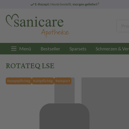
3
E-Rezept:
Heute bestellt,
morgen geliefert
Menü
Bestseller
Sparsets
Schmerzen & Ver
ROTATEQ LSE
Rezeptpflichtig
Kühlpflichtig
Reimport