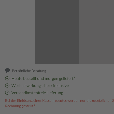
Abbildung kann abweichen
Persönliche Beratung
Heute bestellt und morgen geliefert³
Wechselwirkungscheck inklusive
Versandkostenfreie Lieferung
Bei der Einlösung eines Kassenrezeptes werden nur die gesetzlichen 
Rechnung gestellt.⁴