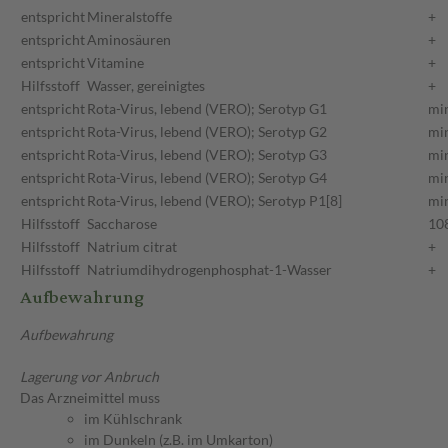
entspricht
Mineralstoffe
+
entspricht
Aminosäuren
+
entspricht
Vitamine
+
Hilfsstoff
Wasser, gereinigtes
+
entspricht
Rota-Virus, lebend (VERO); Serotyp G1
mi
entspricht
Rota-Virus, lebend (VERO); Serotyp G2
mi
entspricht
Rota-Virus, lebend (VERO); Serotyp G3
mi
entspricht
Rota-Virus, lebend (VERO); Serotyp G4
mi
entspricht
Rota-Virus, lebend (VERO); Serotyp P1[8]
mi
Hilfsstoff
Saccharose
10
Hilfsstoff
Natrium citrat
+
Hilfsstoff
Natriumdihydrogenphosphat-1-Wasser
+
Aufbewahrung
Aufbewahrung
Lagerung vor Anbruch
Das Arzneimittel muss
im Kühlschrank
im Dunkeln (z.B. im Umkarton)