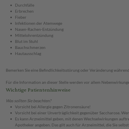
Durchfälle
Erbrechen
Fieber
Infektionen der Atemwege
Nasen-Rachen-Entzündung
Mittelohrentzündung
Blut im Stuhl
Bauchschmerzen
Hautausschlag
Bemerken Sie eine Befindlichkeitsstörung oder Veränderung während 
Für die Information an dieser Stelle werden vor allem Nebenwirkunge
Wichtige Patientenhinweise
Was sollten Sie beachten?
Vorsicht bei Allergie gegen Zitronensäure!
Vorsicht bei einer Unverträglichkeit gegenüber Saccharose. Wenn
Es kann Arzneimittel geben, mit denen Wechselwirkungen auftret
Apotheker angeben. Das gilt auch für Arzneimittel, die Sie selb