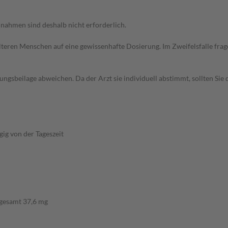
ahmen sind deshalb nicht erforderlich.
d älteren Menschen auf eine gewissenhafte Dosierung. Im Zweifelsfalle f
gsbeilage abweichen. Da der Arzt sie individuell abstimmt, sollten Si
ig von der Tageszeit
sgesamt 37,6 mg