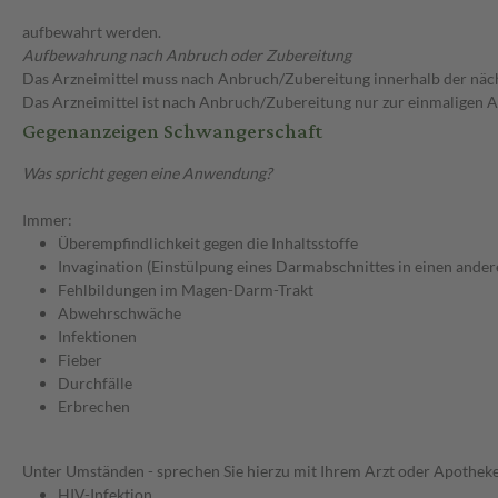
aufbewahrt werden.
Aufbewahrung nach Anbruch oder Zubereitung
Das Arzneimittel muss nach Anbruch/Zubereitung innerhalb der näc
Das Arzneimittel ist nach Anbruch/Zubereitung nur zur einmaligen
Gegenanzeigen Schwangerschaft
Was spricht gegen eine Anwendung?
Immer:
Überempfindlichkeit gegen die Inhaltsstoffe
Invagination (Einstülpung eines Darmabschnittes in einen ander
Fehlbildungen im Magen-Darm-Trakt
Abwehrschwäche
Infektionen
Fieber
Durchfälle
Erbrechen
Unter Umständen - sprechen Sie hierzu mit Ihrem Arzt oder Apotheke
HIV-Infektion