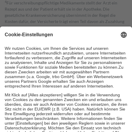
4
Für verschreibungspflichtige Medikamente stellt der Arzt ein
Rezept aus und der Patient erhält sie in der Apotheke. Die
gesetzliche Krankenversicherung übernimmt in der Regel die
Kosten dafür, der Versicherte trägt einen Teil davon als Zuzahlung
mit.
Grundsätzlich leisten Mitglieder Zuzahlungen in Höhe von zehn
Prozent des Abgabepreises,
mindestens
jedoch
fünf Euro
und
höchstens zehn Euro.
Es sind jedoch nie mehr als die tatsächlichen
Kosten der Leistung zu entrichten.
Diese Regeln gelten grundsätzlich auch für Online-Apotheken.
Bei Heilmitteln und häuslicher Krankenpflege beträgt die
Zuzahlung zehn Prozent der Kosten sowie zehn Euro je
Verordnung.
Um das Engagement der Versicherten für ihre eigene Gesundheit zu
stärken und die besondere Stellung der Familie zu unterstützen,
fallen
keine Zuzahlungen
an bei:
• Kindern und Jugendlichen bis zum vollendeten 18. Lebensjahr
mit Ausnahme der Fahrkosten
• Untersuchungen zur Vorsorge und Früherkennung, die von der
GKV getragen werden
• empfohlenen Schutzimpfungen