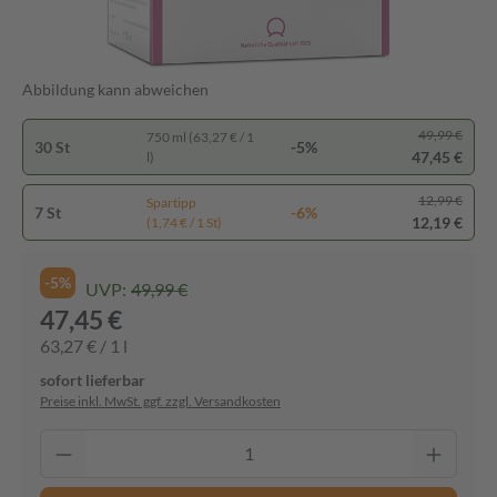
Abbildung kann abweichen
49,99 €
750 ml (63,27 € / 1
30 St
-5%
47,45 €
l)
12,99 €
Spartipp
7 St
-6%
12,19 €
(1,74 € / 1 St)
-5%
UVP:
49,99 €
47,45 €
63,27 € / 1 l
sofort lieferbar
Preise inkl. MwSt. ggf. zzgl. Versandkosten