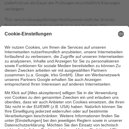
Lieferfrist um die Dauer der Prüfungen einschließlich Klärungen
verlängern.
4
Für verschreibungspflichtige Medikamente stellt der Arzt ein
Rezept aus und der Patient erhält sie in der Apotheke. Die
gesetzliche Krankenversicherung übernimmt in der Regel die
Kosten dafür, der Versicherte trägt einen Teil davon als Zuzahlung
mit.
Grundsätzlich leisten Mitglieder Zuzahlungen in Höhe von zehn
Prozent des Abgabepreises,
mindestens
jedoch
fünf Euro
und
höchstens zehn Euro.
Es sind jedoch nie mehr als die tatsächlichen
Kosten der Leistung zu entrichten.
Diese Regeln gelten grundsätzlich auch für Online-Apotheken.
Bei Heilmitteln und häuslicher Krankenpflege beträgt die
Zuzahlung zehn Prozent der Kosten sowie zehn Euro je
Verordnung.
Um das Engagement der Versicherten für ihre eigene Gesundheit zu
stärken und die besondere Stellung der Familie zu unterstützen,
fallen
keine Zuzahlungen
an bei:
• Kindern und Jugendlichen bis zum vollendeten 18. Lebensjahr
mit Ausnahme der Fahrkosten
• Untersuchungen zur Vorsorge und Früherkennung, die von der