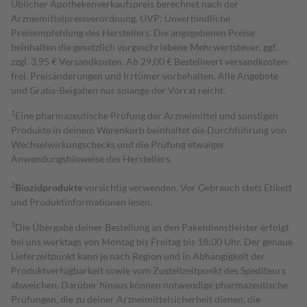
Üblicher Apothekenverkaufspreis berechnet nach der
Arzneimittelpreisverordnung. UVP: Unverbindliche
Preisempfehlung des Herstellers. Die angegebenen Preise
beinhalten die gesetzlich vorgeschriebene Mehrwertsteuer, ggf.
zzgl. 3,95 € Versandkosten. Ab 29,00 € Bestell­wert versand­kosten­
frei. Preisänderungen und Irrtümer vorbehalten. Alle Angebote
und Gratis-Beigaben nur solange der Vorrat reicht.
1
Eine pharmazeutische Prüfung der Arzneimittel und sonstigen
Produkte in deinem Warenkorb beinhaltet die Durchführung von
Wechselwirkungschecks und die Prüfung etwaiger
Anwendungshinweise des Herstellers.
2
Biozidprodukte
vorsichtig verwenden. Vor Gebrauch stets Etikett
und Produktinformationen lesen.
3
Die Übergabe deiner Bestellung an den Paketdienstleister erfolgt
bei uns werktags von Montag bis Freitag bis 18:00 Uhr. Der genaue
Lieferzeitpunkt kann je nach Region und in Abhängigkeit der
Produktverfügbarkeit sowie vom Zustellzeitpunkt des Spediteurs
abweichen. Darüber hinaus können notwendige pharmazeutische
Prüfungen, die zu deiner Arzneimittelsicherheit dienen, die