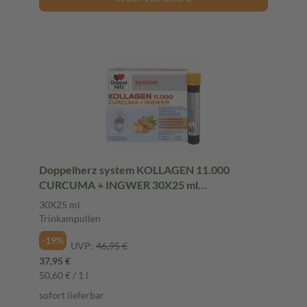
Doppelherz system KOLLAGEN 11.000
CURCUMA + INGWER 30X25 ml
Trinkampullen
30X25 ml
Trinkampullen
-19%
UVP:
46,95 €
37,95 €
50,60 € / 1 l
sofort lieferbar