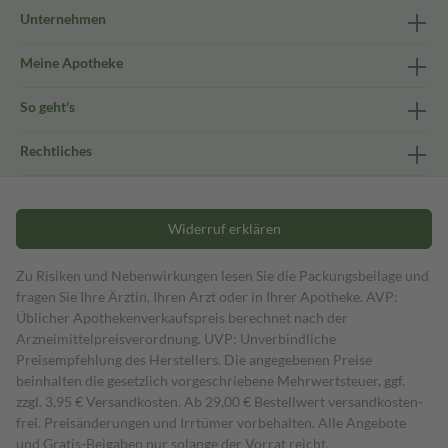
Unternehmen
Meine Apotheke
So geht's
Rechtliches
Widerruf erklären
Zu Risiken und Nebenwirkungen lesen Sie die Packungsbeilage und
fragen Sie Ihre Ärztin, Ihren Arzt oder in Ihrer Apotheke. AVP:
Üblicher Apothekenverkaufspreis berechnet nach der
Arzneimittelpreisverordnung. UVP: Unverbindliche
Preisempfehlung des Herstellers. Die angegebenen Preise
beinhalten die gesetzlich vorgeschriebene Mehrwertsteuer, ggf.
zzgl. 3,95 € Versandkosten. Ab 29,00 € Bestell­wert versand­kosten­
frei. Preisänderungen und Irrtümer vorbehalten. Alle Angebote
und Gratis-Beigaben nur solange der Vorrat reicht.