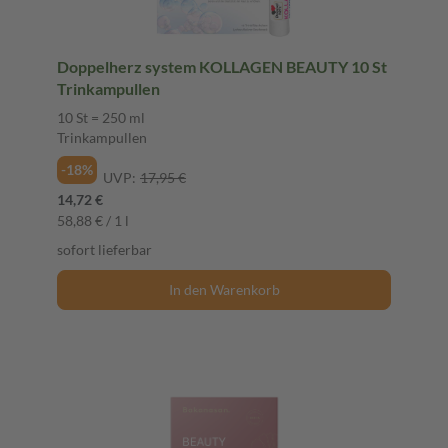
Doppelherz system KOLLAGEN BEAUTY 10 St
Trinkampullen
10 St = 250 ml
Trinkampullen
-18%
UVP:
17,95 €
14,72 €
58,88 € / 1 l
sofort lieferbar
In den Warenkorb