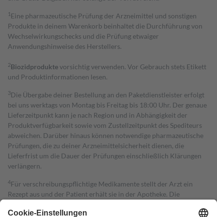
1
Eine pharmazeutische Prüfung der Arzneimittel und sonstigen
Produkte in deinem Warenkorb beinhaltet die Durchführung von
Wechselwirkungschecks und die Prüfung etwaiger
Anwendungshinweise des Herstellers.
2
Biozidprodukte
vorsichtig verwenden. Vor Gebrauch stets Etikett
und Produktinformationen lesen.
3
Die Übergabe deiner Bestellung an den Paketdienstleister erfolgt
bei uns werktags von Montag bis Freitag bis 18:00 Uhr. Der genaue
Lieferzeitpunkt kann je nach Region und in Abhängigkeit der
Produktverfügbarkeit sowie vom Zustellzeitpunkt des Spediteurs
abweichen. Darüber hinaus können notwendige pharmazeutische
Prüfungen, die zu deiner Arzneimittelsicherheit dienen, die
Lieferfrist um die Dauer der Prüfungen einschließlich Klärungen
verlängern.
4
Für verschreibungspflichtige Medikamente stellt der Arzt ein
Rezept aus und der Patient erhält sie in der Apotheke. Die
gesetzliche Krankenversicherung übernimmt in der Regel die
Kosten dafür, der Versicherte trägt einen Teil davon als Zuzahlung