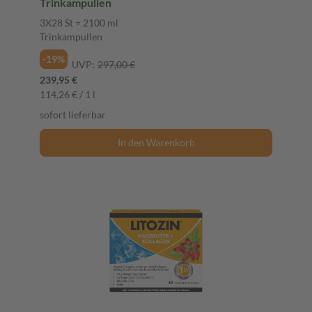
Trinkampullen
3X28 St = 2100 ml
Trinkampullen
-19%
UVP:
297,00 €
239,95 €
114,26 € / 1 l
sofort lieferbar
In den Warenkorb