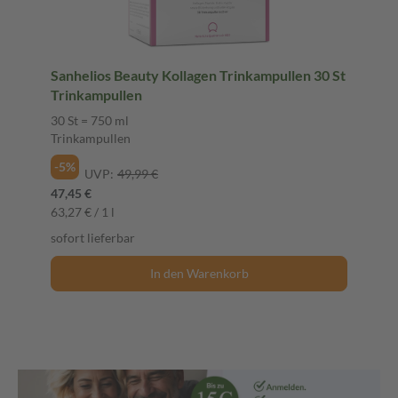
Sanhelios Beauty Kollagen Trinkampullen 30 St
Trinkampullen
30 St = 750 ml
Trinkampullen
-5%
UVP:
49,99 €
47,45 €
63,27 € / 1 l
sofort lieferbar
In den Warenkorb