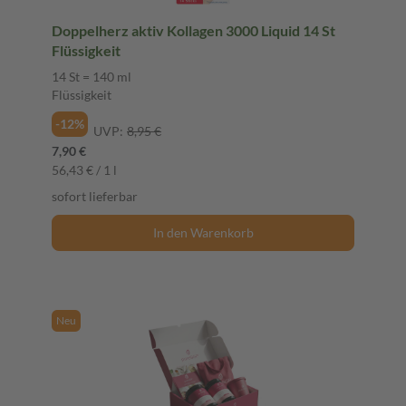
Doppelherz aktiv Kollagen 3000 Liquid 14 St
Flüssigkeit
14 St = 140 ml
Flüssigkeit
-12%
UVP:
8,95 €
7,90 €
56,43 € / 1 l
sofort lieferbar
In den Warenkorb
Neu