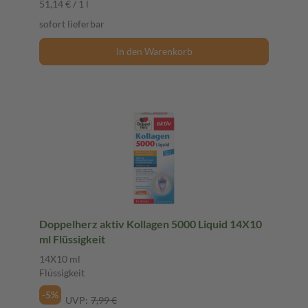
51,14 € / 1 l
sofort lieferbar
In den Warenkorb
Doppelherz aktiv Kollagen 5000 Liquid 14X10
ml Flüssigkeit
14X10 ml
Flüssigkeit
-5%
UVP:
7,99 €