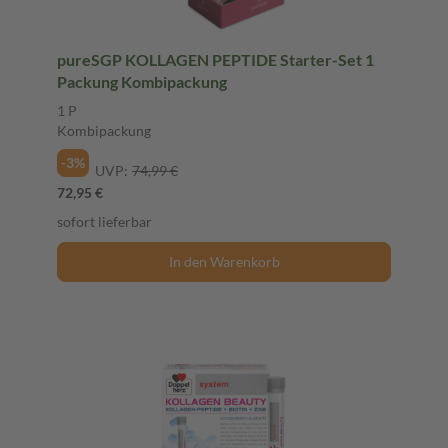
pureSGP KOLLAGEN PEPTIDE Starter-Set 1
Packung Kombipackung
1 P
Kombipackung
-3%
UVP:
74,99 €
72,95 €
sofort lieferbar
In den Warenkorb