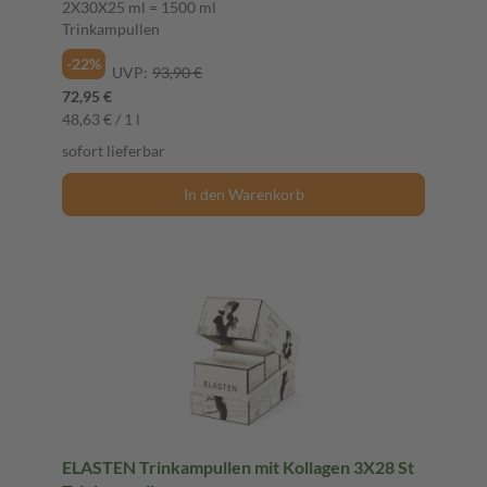
2X30X25 ml = 1500 ml
Trinkampullen
-22%
UVP:
93,90 €
72,95 €
48,63 € / 1 l
sofort lieferbar
In den Warenkorb
ELASTEN Trinkampullen mit Kollagen 3X28 St