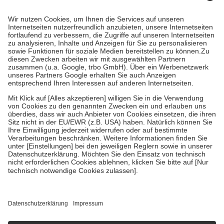
mit.
Grundsätzlich leisten Mitglieder Zuzahlungen in Höhe von zehn
Prozent des Abgabepreises,
mindestens
jedoch
fünf Euro
und
höchstens zehn Euro.
Es sind jedoch nie mehr als die tatsächlichen
Kosten der Leistung zu entrichten.
Diese Regeln gelten grundsätzlich auch für Online-Apotheken.
Bei Heilmitteln und häuslicher Krankenpflege beträgt die
Zuzahlung zehn Prozent der Kosten sowie zehn Euro je
Verordnung.
Um das Engagement der Versicherten für ihre eigene Gesundheit zu
stärken und die besondere Stellung der Familie zu unterstützen,
fallen
keine Zuzahlungen
an bei:
• Kindern und Jugendlichen bis zum vollendeten 18. Lebensjahr
mit Ausnahme der Fahrkosten
• Untersuchungen zur Vorsorge und Früherkennung, die von der
GKV getragen werden
• empfohlenen Schutzimpfungen
• Harn- und Blutteststreifen
Wir nutzen Trusted Shops als unabhängigen Dienstleister für die
Einholung von Bewertungen. Trusted Shops hat Maßnahmen