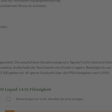
es und zur normalen Hautpigmentierung.
 oxidativem Stress zu schützen.
cken.
gsmittel. Die empfohlene Verzehrmenge pro Tag darf nicht überschritten
weise. Außerhalb der Reichweite von Kindern lagern. Benötigst du vor 
00 geben wir dir gerne Auskunft über die Pflichtangaben nach LMIV.
Liquid 14 St Flüssigkeit
Bewertungen nur in der aktuellen Sprache anzeigen.