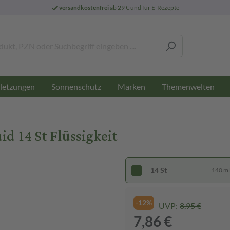
versandkostenfrei
ab 29 € und für E-Rezepte
letzungen
Sonnenschutz
Marken
Themenwelten
id 14 St Flüssigkeit
14 St
140 ml 
-12%
UVP:
8,95 €
7,86 €