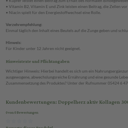
• Kupfer leistet einen Beitrag zum Erhalt des normalen Bindegeweb
• Vitamin B2, Vitamin E und Zink leisten einen Beitrag, die Zellen vor
• Niacin spielt für den Energiestoffwechsel eine Rolle.
Verzehrempfehlung:
Einmal täglich den Inhalt eines Beutels auf die Zunge geben und schlu
Hinweis:
Für Kinder unter 12 Jahren nicht geeignet.
Hinweistexte und Pflichtangaben
Wichtiger Hinweis: Hierbei handelt es sich um ein Nahrungsergänzun
ausgewogene, abwechslungsreiche Ernährung und eine gesunde Lebens
Zusammensetzung des Produktes? Unter der Rufnummer 05424 6 470 1
Kundenbewertungen: Doppelherz aktiv Kollagen 3000 
0 von 0 Bewertungen