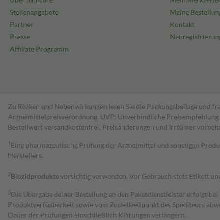
Stellenangebote
Meine Bestellun
Partner
Kontakt
Presse
Neuregistrierun
Affiliate Programm
Zu Risiken und Nebenwirkungen lesen Sie die Packungsbeilage und fra
Arzneimittelpreisverordnung. UVP: Unverbindliche Preisempfehlung de
Bestell­wert versand­kosten­frei. Preisänderungen und Irrtümer vorbeh
1
Eine pharmazeutische Prüfung der Arzneimittel und sonstigen Pro
Herstellers.
2
Biozidprodukte
vorsichtig verwenden. Vor Gebrauch stets Etikett u
3
Die Übergabe deiner Bestellung an den Paketdienstleister erfolgt bei
Produktverfügbarkeit sowie vom Zustellzeitpunkt des Spediteurs abwe
Dauer der Prüfungen einschließlich Klärungen verlängern.