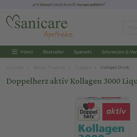
3
E-Rezept:
Heute bestellt,
morgen geliefert
Menü
Bestseller
Sparsets
Schmerzen & Ver
Kosmetik
Beauty Produkte
Collagen
Collagen Drink
Doppelherz aktiv Kollagen 3000 Liqu