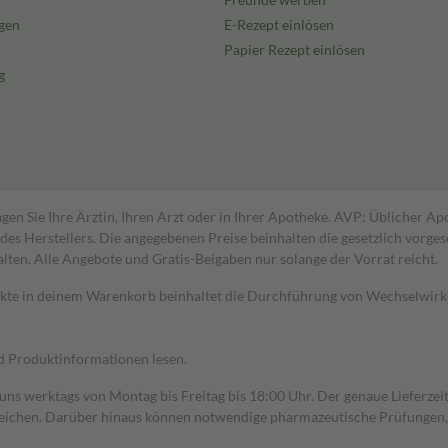
gen
E-Rezept einlösen
Papier Rezept einlösen
g
gen Sie Ihre Ärztin, Ihren Arzt oder in Ihrer Apotheke. AVP: Üblicher A
s Herstellers. Die angegebenen Preise beinhalten die gesetzlich vorgesc
alten. Alle Angebote und Gratis-Beigaben nur solange der Vorrat reicht.
dukte in deinem Warenkorb beinhaltet die Durchführung von Wechselwir
nd Produktinformationen lesen.
 uns werktags von Montag bis Freitag bis 18:00 Uhr. Der genaue Lieferze
ichen. Darüber hinaus können notwendige pharmazeutische Prüfungen, die