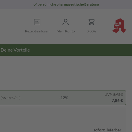
persönliche
pharmazeutische Beratung
Rezept einlösen
Mein Konto
0,00 €
Deine Vorteile
UVP:
8,95 €
-12%
(56,14 € / 1 l)
7,86 €
sofort lieferbar