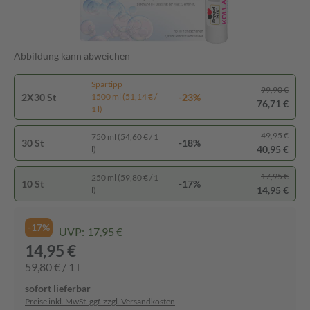
Abbildung kann abweichen
Spartipp
99,90 €
2X30 St
-23%
1500 ml (51,14 € /
76,71 €
1 l)
49,95 €
750 ml (54,60 € / 1
30 St
-18%
40,95 €
l)
17,95 €
250 ml (59,80 € / 1
10 St
-17%
14,95 €
l)
-17%
UVP:
17,95 €
14,95 €
59,80 € / 1 l
sofort lieferbar
Preise inkl. MwSt. ggf. zzgl. Versandkosten