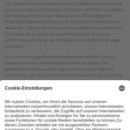
3
Die Übergabe deiner Bestellung an den Paketdienstleister erfolgt
bei uns werktags von Montag bis Freitag bis 18:00 Uhr. Der genaue
Lieferzeitpunkt kann je nach Region und in Abhängigkeit der
Produktverfügbarkeit sowie vom Zustellzeitpunkt des Spediteurs
abweichen. Darüber hinaus können notwendige pharmazeutische
Prüfungen, die zu deiner Arzneimittelsicherheit dienen, die
Lieferfrist um die Dauer der Prüfungen einschließlich Klärungen
verlängern.
4
Für verschreibungspflichtige Medikamente stellt der Arzt ein
Rezept aus und der Patient erhält sie in der Apotheke. Die
gesetzliche Krankenversicherung übernimmt in der Regel die
Kosten dafür, der Versicherte trägt einen Teil davon als Zuzahlung
mit.
Grundsätzlich leisten Mitglieder Zuzahlungen in Höhe von zehn
Prozent des Abgabepreises,
mindestens
jedoch
fünf Euro
und
höchstens zehn Euro.
Es sind jedoch nie mehr als die tatsächlichen
Kosten der Leistung zu entrichten.
Diese Regeln gelten grundsätzlich auch für Online-Apotheken.
Bei Heilmitteln und häuslicher Krankenpflege beträgt die
Zuzahlung zehn Prozent der Kosten sowie zehn Euro je
Verordnung.