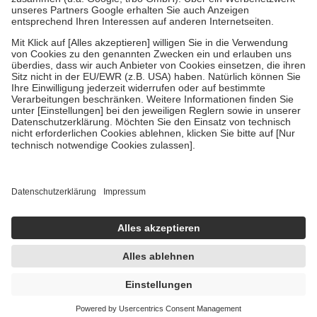
Um das Engagement der Versicherten für ihre eigene Gesundheit zu
stärken und die besondere Stellung der Familie zu unterstützen,
fallen
keine Zuzahlungen
an bei:
• Kindern und Jugendlichen bis zum vollendeten 18. Lebensjahr
mit Ausnahme der Fahrkosten
• Untersuchungen zur Vorsorge und Früherkennung, die von der
GKV getragen werden
• empfohlenen Schutzimpfungen
• Harn- und Blutteststreifen
Wir nutzen Trusted Shops als unabhängigen Dienstleister für die
Einholung von Bewertungen. Trusted Shops hat Maßnahmen
getroffen, um sicherzustellen, dass es sich um echte Bewertungen
handelt. Mehr Informationen findest du hier:
https://help.etrusted.com/hc/de/articles/4419944605341
Einige Bilder und Inhalte wurden unter Zuhilfenahme künstlicher
Intelligenz erstellt.
UVP:
17,95 €
14,95 €