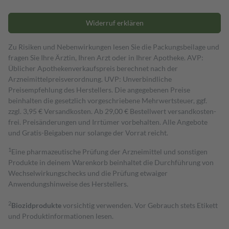
Widerruf erklären
Zu Risiken und Nebenwirkungen lesen Sie die Packungsbeilage und
fragen Sie Ihre Ärztin, Ihren Arzt oder in Ihrer Apotheke. AVP:
Üblicher Apothekenverkaufspreis berechnet nach der
Arzneimittelpreisverordnung. UVP: Unverbindliche
Preisempfehlung des Herstellers. Die angegebenen Preise
beinhalten die gesetzlich vorgeschriebene Mehrwertsteuer, ggf.
zzgl. 3,95 € Versandkosten. Ab 29,00 € Bestell­wert versand­kosten­
frei. Preisänderungen und Irrtümer vorbehalten. Alle Angebote
und Gratis-Beigaben nur solange der Vorrat reicht.
1
Eine pharmazeutische Prüfung der Arzneimittel und sonstigen
Produkte in deinem Warenkorb beinhaltet die Durchführung von
Wechselwirkungschecks und die Prüfung etwaiger
Anwendungshinweise des Herstellers.
2
Biozidprodukte
vorsichtig verwenden. Vor Gebrauch stets Etikett
und Produktinformationen lesen.