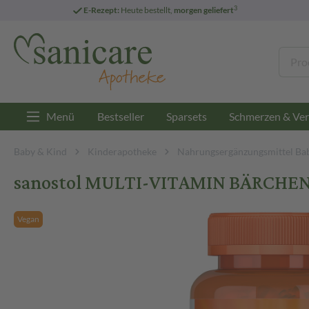
3
E-Rezept:
Heute bestellt,
morgen geliefert
Menü
Bestseller
Sparsets
Schmerzen & Ver
Baby & Kind
Kinderapotheke
Nahrungsergänzungsmittel Ba
sanostol MULTI-VITAMIN BÄRCHEN 
Vegan