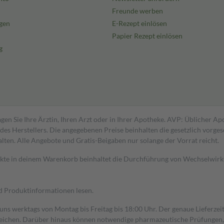
Freunde werben
gen
E-Rezept einlösen
Papier Rezept einlösen
g
gen Sie Ihre Ärztin, Ihren Arzt oder in Ihrer Apotheke. AVP: Üblicher A
s Herstellers. Die angegebenen Preise beinhalten die gesetzlich vorgesc
alten. Alle Angebote und Gratis-Beigaben nur solange der Vorrat reicht.
dukte in deinem Warenkorb beinhaltet die Durchführung von Wechselwir
nd Produktinformationen lesen.
 uns werktags von Montag bis Freitag bis 18:00 Uhr. Der genaue Lieferze
ichen. Darüber hinaus können notwendige pharmazeutische Prüfungen, die