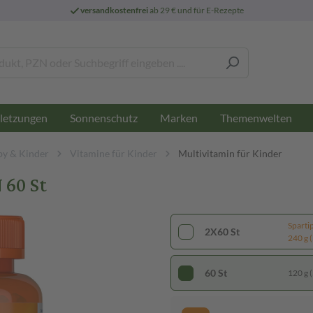
versandkostenfrei
ab 29 € und für E-Rezepte
letzungen
Sonnenschutz
Marken
Themenwelten
by & Kinder
Vitamine für Kinder
Multivitamin für Kinder
60 St
Sparti
2X60 St
240 g (
60 St
120 g (