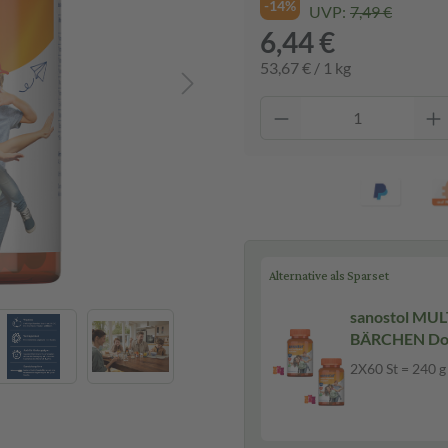
-14%
UVP:
7,49 €
6,44 €
53,67 € / 1 kg
Alternative als Sparset
sanostol MU
BÄRCHEN Dop
2X60 St = 240 g