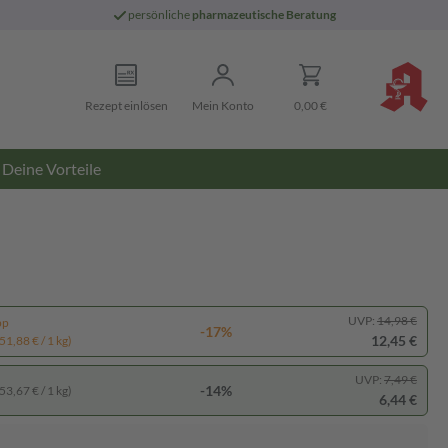
persönliche
pharmazeutische Beratung
Rezept einlösen
Mein Konto
0,00 €
Deine Vorteile
UVP:
14,98 €
pp
-17%
12,45 €
51,88 € / 1 kg)
UVP:
7,49 €
-14%
53,67 € / 1 kg)
6,44 €