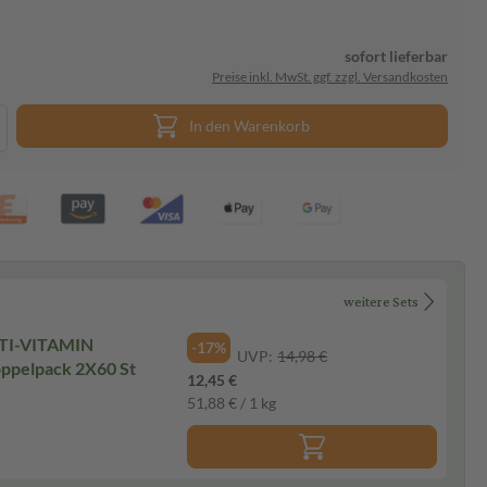
sofort lieferbar
Preise inkl. MwSt. ggf. zzgl. Versandkosten
In den Warenkorb
weitere Sets
LTI-VITAMIN
-17%
UVP:
14,98 €
pelpack 2X60 St
12,45 €
51,88 € / 1 kg