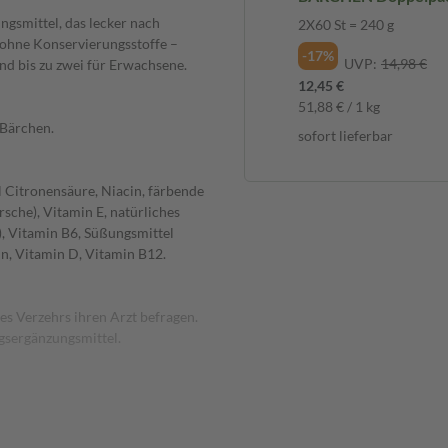
gsmittel, das lecker nach
2X60 St = 240 g
ohne Konservierungsstoffe –
-17%
UVP:
14,98 €
und bis zu zwei für Erwachsene.
12,45 €
51,88 € / 1 kg
 Bärchen.
sofort lieferbar
l Citronensäure, Niacin, färbende
sche), Vitamin E, natürliches
, Vitamin B6, Süßungsmittel
n, Vitamin D, Vitamin B12.
s Verzehrs ihren Arzt befragen.
gsergänzungsmittel.