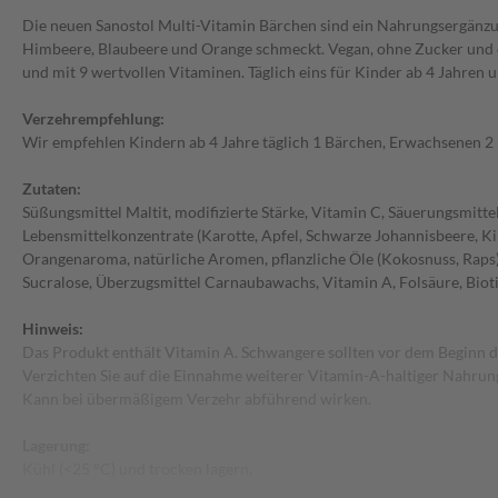
Die neuen Sanostol Multi-Vitamin Bärchen sind ein Nahrungsergänzun
Himbeere, Blaubeere und Orange schmeckt. Vegan, ohne Zucker und 
und mit 9 wertvollen Vitaminen. Täglich eins für Kinder ab 4 Jahren 
Verzehrempfehlung:
Wir empfehlen Kindern ab 4 Jahre täglich 1 Bärchen, Erwachsenen 2
Zutaten:
Süßungsmittel Maltit, modifizierte Stärke, Vitamin C, Säuerungsmitte
Lebensmittelkonzentrate (Karotte, Apfel, Schwarze Johannisbeere, Kir
Orangenaroma, natürliche Aromen, pflanzliche Öle (Kokosnuss, Raps)
Sucralose, Überzugsmittel Carnaubawachs, Vitamin A, Folsäure, Bioti
Hinweis:
Das Produkt enthält Vitamin A. Schwangere sollten vor dem Beginn de
Verzichten Sie auf die Einnahme weiterer Vitamin-A-haltiger Nahrun
Kann bei übermäßigem Verzehr abführend wirken.
Lagerung:
Kühl (<25 °C) und trocken lagern.