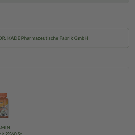
: DR. KADE Pharmazeutische Fabrik GmbH
TAMIN
k 2X60 St