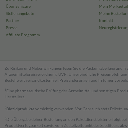
Über Sanicare
Mein Merkzettel
Stellenangebote
Meine Bestellun
Partner
Kontakt
Presse
Neuregistrierun
Affiliate Programm
Zu Risiken und Nebenwirkungen lesen Sie die Packungsbeilage und fra
Arzneimittelpreisverordnung. UVP: Unverbindliche Preisempfehlung de
Bestell­wert versand­kosten­frei. Preisänderungen und Irrtümer vorbeh
1
Eine pharmazeutische Prüfung der Arzneimittel und sonstigen Pro
Herstellers.
2
Biozidprodukte
vorsichtig verwenden. Vor Gebrauch stets Etikett u
3
Die Übergabe deiner Bestellung an den Paketdienstleister erfolgt bei
Produktverfügbarkeit sowie vom Zustellzeitpunkt des Spediteurs abwe