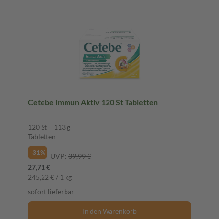
Cetebe Immun Aktiv 120 St Tabletten
120 St = 113 g
Tabletten
-31%
UVP:
39,99 €
27,71 €
245,22 € / 1 kg
sofort lieferbar
In den Warenkorb