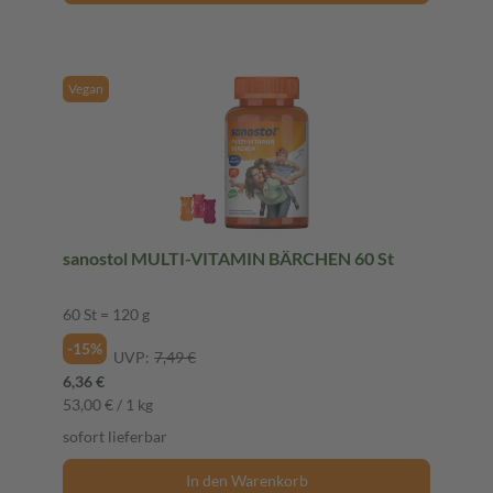
Vegan
sanostol MULTI-VITAMIN BÄRCHEN 60 St
60 St = 120 g
-15%
UVP:
7,49 €
6,36 €
53,00 € / 1 kg
sofort lieferbar
In den Warenkorb