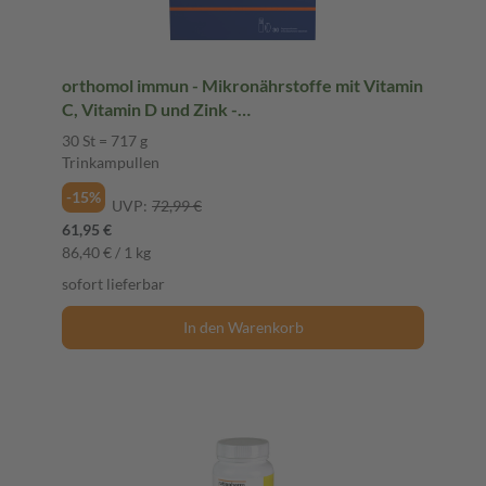
orthomol immun - Mikronährstoffe mit Vitamin
C, Vitamin D und Zink -
Trinkampullen/Tabletten
30 St = 717 g
Trinkampullen
-15%
UVP:
72,99 €
61,95 €
86,40 € / 1 kg
sofort lieferbar
In den Warenkorb