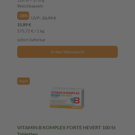
Weichkapseln
-28%
UVP:
21,99 €
15,89 €
575,72 € / 1 kg
sofort lieferbar
In den Warenkorb
Vegan
VITAMIN B KOMPLEX FORTE HEVERT 100 St
Tabletten