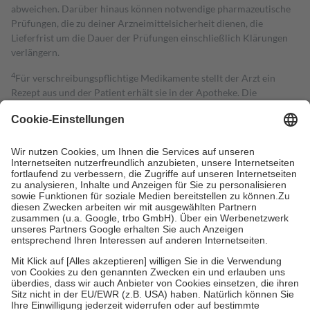
abweichen. Darüber hinaus können notwendige pharmazeutische
Prüfungen, die zu deiner Arzneimittelsicherheit dienen, die
Lieferfrist um die Dauer der Prüfungen einschließlich Klärungen
verlängern.
4
Für verschreibungspflichtige Medikamente stellt der Arzt ein
Rezept aus und der Patient erhält sie in der Apotheke. Die
gesetzliche Krankenversicherung übernimmt in der Regel die
Kosten dafür, der Versicherte trägt einen Teil davon als Zuzahlung
mit.
Grundsätzlich leisten Mitglieder Zuzahlungen in Höhe von zehn
Prozent des Abgabepreises,
mindestens
jedoch
fünf Euro
und
höchstens zehn Euro.
Es sind jedoch nie mehr als die tatsächlichen
Kosten der Leistung zu entrichten.
Diese Regeln gelten grundsätzlich auch für Online-Apotheken.
Bei Heilmitteln und häuslicher Krankenpflege beträgt die
Zuzahlung zehn Prozent der Kosten sowie zehn Euro je
Verordnung.
Um das Engagement der Versicherten für ihre eigene Gesundheit zu
stärken und die besondere Stellung der Familie zu unterstützen,
fallen
keine Zuzahlungen
an bei: