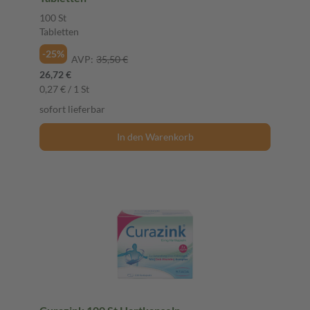
100 St
Tabletten
-25%
AVP:
35,50 €
26,72 €
0,27 € / 1 St
sofort lieferbar
In den Warenkorb