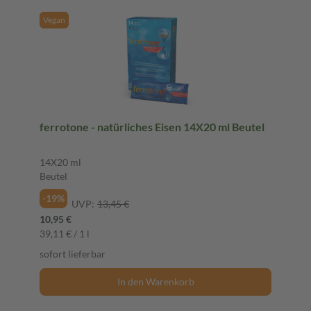
Vegan
ferrotone - natürliches Eisen 14X20 ml Beutel
14X20 ml
Beutel
-19%
UVP:
13,45 €
10,95 €
39,11 € / 1 l
sofort lieferbar
In den Warenkorb