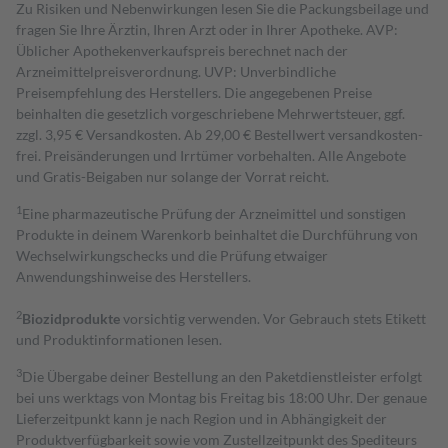
Zu Risiken und Nebenwirkungen lesen Sie die Packungsbeilage und
fragen Sie Ihre Ärztin, Ihren Arzt oder in Ihrer Apotheke. AVP:
Üblicher Apothekenverkaufspreis berechnet nach der
Arzneimittelpreisverordnung. UVP: Unverbindliche
Preisempfehlung des Herstellers. Die angegebenen Preise
beinhalten die gesetzlich vorgeschriebene Mehrwertsteuer, ggf.
zzgl. 3,95 € Versandkosten. Ab 29,00 € Bestell­wert versand­kosten­
frei. Preisänderungen und Irrtümer vorbehalten. Alle Angebote
und Gratis-Beigaben nur solange der Vorrat reicht.
1
Eine pharmazeutische Prüfung der Arzneimittel und sonstigen
Produkte in deinem Warenkorb beinhaltet die Durchführung von
Wechselwirkungschecks und die Prüfung etwaiger
Anwendungshinweise des Herstellers.
2
Biozidprodukte
vorsichtig verwenden. Vor Gebrauch stets Etikett
und Produktinformationen lesen.
3
Die Übergabe deiner Bestellung an den Paketdienstleister erfolgt
bei uns werktags von Montag bis Freitag bis 18:00 Uhr. Der genaue
Lieferzeitpunkt kann je nach Region und in Abhängigkeit der
Produktverfügbarkeit sowie vom Zustellzeitpunkt des Spediteurs