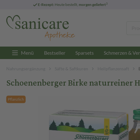
3
E-Rezept:
Heute bestellt,
morgen geliefert
Menü
Bestseller
Sparsets
Schmerzen & Ver
Nahrungsergänzung
Säfte & Saftkuren
Heilpflanzensaft
Schoenenberger Birke naturreiner H
Pflanzlich