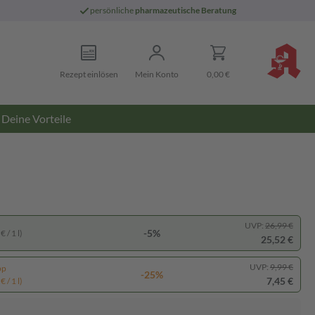
persönliche
pharmazeutische Beratung
Rezept einlösen
Mein Konto
0,00 €
Deine Vorteile
UVP:
26,99 €
-5%
 / 1 l)
25,52 €
UVP:
9,99 €
pp
-25%
7,45 €
 / 1 l)