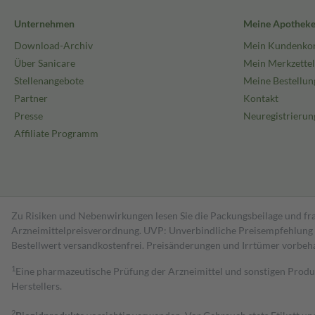
Unternehmen
Meine Apothek
Download-Archiv
Mein Kundenko
Über Sanicare
Mein Merkzettel
Stellenangebote
Meine Bestellun
Partner
Kontakt
Presse
Neuregistrierun
Affiliate Programm
Zu Risiken und Nebenwirkungen lesen Sie die Packungsbeilage und fra
Arzneimittelpreisverordnung. UVP: Unverbindliche Preisempfehlung de
Bestell­wert versand­kosten­frei. Preisänderungen und Irrtümer vorbeh
1
Eine pharmazeutische Prüfung der Arzneimittel und sonstigen Pro
Herstellers.
2