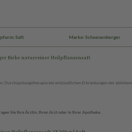
sform: Saft
Marke: Schoenenberger
r Birke naturreiner Heilpflanzensaft
; Durchspülungstherapie bei entzündlichen Erkrankungen der ableiten
gen Sie Ihre Ärztin, Ihren Arzt oder in Ihrer Apotheke.
ner Heilpflanzensaft 3X200 ml Saft