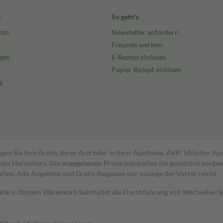
e
So geht's
nto
Newsletter anfordern
Freunde werben
gen
E-Rezept einlösen
Papier Rezept einlösen
g
gen Sie Ihre Ärztin, Ihren Arzt oder in Ihrer Apotheke. AVP: Üblicher A
s Herstellers. Die angegebenen Preise beinhalten die gesetzlich vorgesc
alten. Alle Angebote und Gratis-Beigaben nur solange der Vorrat reicht.
dukte in deinem Warenkorb beinhaltet die Durchführung von Wechselwir