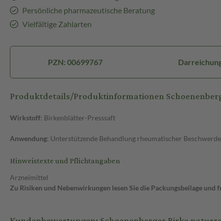
Persönliche pharmazeutische Beratung
Vielfältige Zahlarten
PZN: 00699767
Darreichung
Produktdetails/Produktinformationen Schoenenberge
Wirkstoff
: Birkenblätter-Presssaft
Anwendung
: Unterstützende Behandlung rheumatischer Beschwerden
Hinweistexte und Pflichtangaben
Arzneimittel
Zu Risiken und Nebenwirkungen lesen Sie die Packungsbeilage und fra
Kundenbewertungen: Schoenenberger Birke naturrei