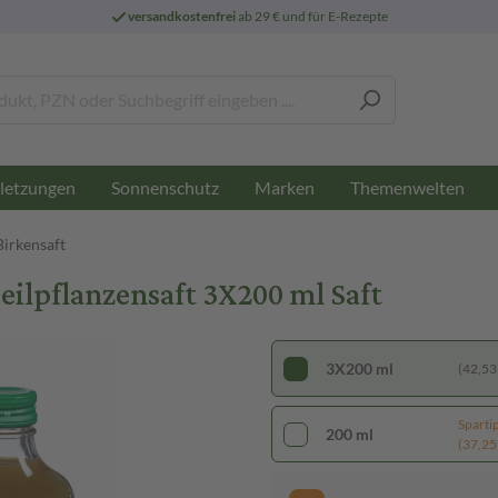
versandkostenfrei
ab 29 € und für E-Rezepte
letzungen
Sonnenschutz
Marken
Themenwelten
Birkensaft
eilpflanzensaft 3X200 ml Saft
3X200 ml
(42,53 €
Sparti
200 ml
(37,25 €