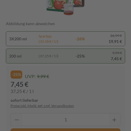
Abbildung kann abweichen
26,99 €
Spartipp
3X200 ml
-26%
19,91 €
(33,18 € / 1 l)
9,99 €
200 ml
-25%
(37,25 € / 1 l)
7,45 €
-25%
UVP:
9,99 €
7,45 €
37,25 € / 1 l
sofort lieferbar
Preise inkl. MwSt. ggf. zzgl. Versandkosten