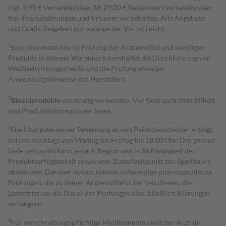
zzgl. 3,95 € Versandkosten. Ab 29,00 € Bestell­wert versand­kosten­
frei. Preisänderungen und Irrtümer vorbehalten. Alle Angebote
und Gratis-Beigaben nur solange der Vorrat reicht.
1
Eine pharmazeutische Prüfung der Arzneimittel und sonstigen
Produkte in deinem Warenkorb beinhaltet die Durchführung von
Wechselwirkungschecks und die Prüfung etwaiger
Anwendungshinweise des Herstellers.
2
Biozidprodukte
vorsichtig verwenden. Vor Gebrauch stets Etikett
und Produktinformationen lesen.
3
Die Übergabe deiner Bestellung an den Paketdienstleister erfolgt
bei uns werktags von Montag bis Freitag bis 18:00 Uhr. Der genaue
Lieferzeitpunkt kann je nach Region und in Abhängigkeit der
Produktverfügbarkeit sowie vom Zustellzeitpunkt des Spediteurs
abweichen. Darüber hinaus können notwendige pharmazeutische
Prüfungen, die zu deiner Arzneimittelsicherheit dienen, die
Lieferfrist um die Dauer der Prüfungen einschließlich Klärungen
verlängern.
4
Für verschreibungspflichtige Medikamente stellt der Arzt ein