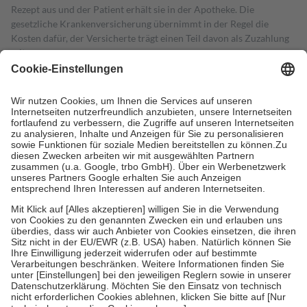
Rezept aus und der Patient erhält sie in der Apotheke. Die
gesetzliche Krankenversicherung übernimmt in der Regel die
Kosten dafür, der Versicherte trägt einen Teil davon als Zuzahlung
mit.
Grundsätzlich leisten Mitglieder Zuzahlungen in Höhe von zehn
Prozent des Abgabepreises,
mindestens
jedoch
fünf Euro
und
höchstens zehn Euro.
Es sind jedoch nie mehr als die tatsächlichen
Kosten der Leistung zu entrichten.
Diese Regeln gelten grundsätzlich auch für Online-Apotheken.
Bei Heilmitteln und häuslicher Krankenpflege beträgt die
Zuzahlung zehn Prozent der Kosten sowie zehn Euro je
Verordnung.
Um das Engagement der Versicherten für ihre eigene Gesundheit zu
stärken und die besondere Stellung der Familie zu unterstützen,
fallen
keine Zuzahlungen
an bei:
• Kindern und Jugendlichen bis zum vollendeten 18. Lebensjahr
mit Ausnahme der Fahrkosten
• Untersuchungen zur Vorsorge und Früherkennung, die von der
GKV getragen werden
• empfohlenen Schutzimpfungen
• Harn- und Blutteststreifen