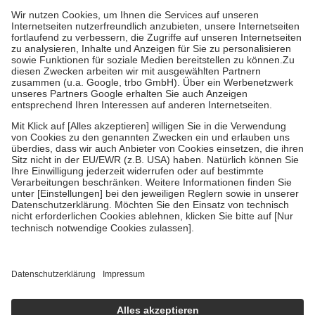
höchstens zehn Euro.
Es sind jedoch nie mehr als die tatsächlichen
Kosten der Leistung zu entrichten.
Diese Regeln gelten grundsätzlich auch für Online-Apotheken.
Bei Heilmitteln und häuslicher Krankenpflege beträgt die
Zuzahlung zehn Prozent der Kosten sowie zehn Euro je
Verordnung.
Um das Engagement der Versicherten für ihre eigene Gesundheit zu
stärken und die besondere Stellung der Familie zu unterstützen,
fallen
keine Zuzahlungen
an bei:
• Kindern und Jugendlichen bis zum vollendeten 18. Lebensjahr
mit Ausnahme der Fahrkosten
• Untersuchungen zur Vorsorge und Früherkennung, die von der
GKV getragen werden
• empfohlenen Schutzimpfungen
• Harn- und Blutteststreifen
Wir nutzen Trusted Shops als unabhängigen Dienstleister für die
Einholung von Bewertungen. Trusted Shops hat Maßnahmen
getroffen, um sicherzustellen, dass es sich um echte Bewertungen
handelt. Mehr Informationen findest du hier:
https://help.etrusted.com/hc/de/articles/4419944605341