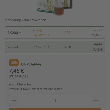
Abbildung kann abweichen
26,99 €
Spartipp
3X200 ml
-20%
21,65 €
(36,08 € / 1 l)
9,99 €
200 ml
-25%
(37,25 € / 1 l)
7,45 €
-25%
UVP:
9,99 €
7,45 €
37,25 € / 1 l
sofort lieferbar
Preise inkl. MwSt. ggf. zzgl. Versandkosten