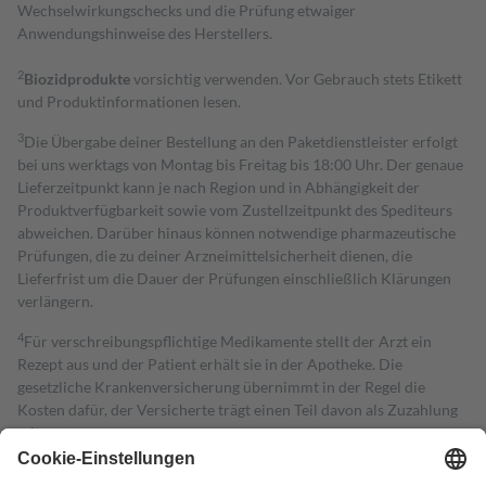
Wechselwirkungschecks und die Prüfung etwaiger
Anwendungshinweise des Herstellers.
2
Biozidprodukte
vorsichtig verwenden. Vor Gebrauch stets Etikett
und Produktinformationen lesen.
3
Die Übergabe deiner Bestellung an den Paketdienstleister erfolgt
bei uns werktags von Montag bis Freitag bis 18:00 Uhr. Der genaue
Lieferzeitpunkt kann je nach Region und in Abhängigkeit der
Produktverfügbarkeit sowie vom Zustellzeitpunkt des Spediteurs
abweichen. Darüber hinaus können notwendige pharmazeutische
Prüfungen, die zu deiner Arzneimittelsicherheit dienen, die
Lieferfrist um die Dauer der Prüfungen einschließlich Klärungen
verlängern.
4
Für verschreibungspflichtige Medikamente stellt der Arzt ein
Rezept aus und der Patient erhält sie in der Apotheke. Die
gesetzliche Krankenversicherung übernimmt in der Regel die
Kosten dafür, der Versicherte trägt einen Teil davon als Zuzahlung
mit.
Grundsätzlich leisten Mitglieder Zuzahlungen in Höhe von zehn
Prozent des Abgabepreises,
mindestens
jedoch
fünf Euro
und