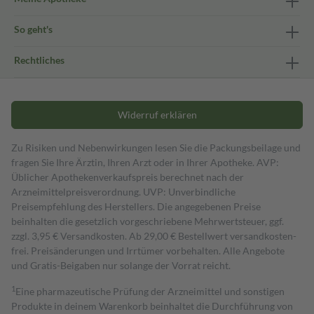
So geht's
Rechtliches
Widerruf erklären
Zu Risiken und Nebenwirkungen lesen Sie die Packungsbeilage und
fragen Sie Ihre Ärztin, Ihren Arzt oder in Ihrer Apotheke. AVP:
Üblicher Apothekenverkaufspreis berechnet nach der
Arzneimittelpreisverordnung. UVP: Unverbindliche
Preisempfehlung des Herstellers. Die angegebenen Preise
beinhalten die gesetzlich vorgeschriebene Mehrwertsteuer, ggf.
zzgl. 3,95 € Versandkosten. Ab 29,00 € Bestell­wert versand­kosten­
frei. Preisänderungen und Irrtümer vorbehalten. Alle Angebote
und Gratis-Beigaben nur solange der Vorrat reicht.
1
Eine pharmazeutische Prüfung der Arzneimittel und sonstigen
Produkte in deinem Warenkorb beinhaltet die Durchführung von