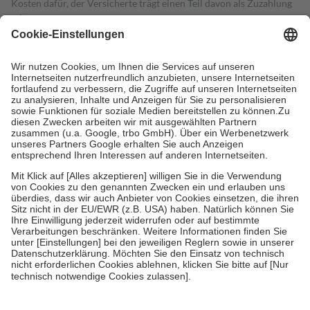
Kosten dafür, der Versicherte trägt einen Teil davon als Zuzahlung
mit.
Grundsätzlich leisten Mitglieder Zuzahlungen in Höhe von zehn
Prozent des Abgabepreises,
mindestens
jedoch
fünf Euro
und
höchstens zehn Euro.
Es sind jedoch nie mehr als die tatsächlichen
Kosten der Leistung zu entrichten.
Diese Regeln gelten grundsätzlich auch für Online-Apotheken.
Bei Heilmitteln und häuslicher Krankenpflege beträgt die
Zuzahlung zehn Prozent der Kosten sowie zehn Euro je
Verordnung.
Um das Engagement der Versicherten für ihre eigene Gesundheit zu
stärken und die besondere Stellung der Familie zu unterstützen,
fallen
keine Zuzahlungen
an bei:
• Kindern und Jugendlichen bis zum vollendeten 18. Lebensjahr
mit Ausnahme der Fahrkosten
• Untersuchungen zur Vorsorge und Früherkennung, die von der
GKV getragen werden
• empfohlenen Schutzimpfungen
• Harn- und Blutteststreifen
Wir nutzen Trusted Shops als unabhängigen Dienstleister für die
Einholung von Bewertungen. Trusted Shops hat Maßnahmen