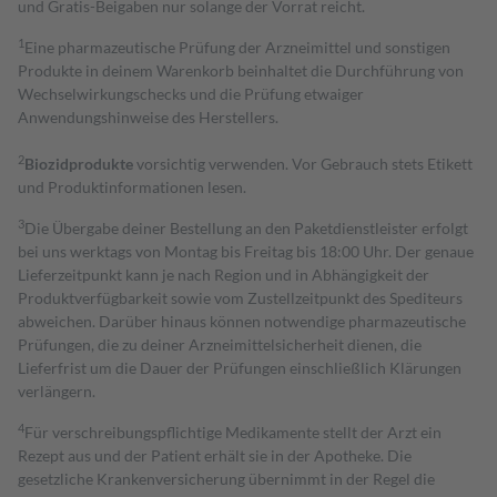
und Gratis-Beigaben nur solange der Vorrat reicht.
1
Eine pharmazeutische Prüfung der Arzneimittel und sonstigen
Produkte in deinem Warenkorb beinhaltet die Durchführung von
Wechselwirkungschecks und die Prüfung etwaiger
Anwendungshinweise des Herstellers.
2
Biozidprodukte
vorsichtig verwenden. Vor Gebrauch stets Etikett
und Produktinformationen lesen.
3
Die Übergabe deiner Bestellung an den Paketdienstleister erfolgt
bei uns werktags von Montag bis Freitag bis 18:00 Uhr. Der genaue
Lieferzeitpunkt kann je nach Region und in Abhängigkeit der
Produktverfügbarkeit sowie vom Zustellzeitpunkt des Spediteurs
abweichen. Darüber hinaus können notwendige pharmazeutische
Prüfungen, die zu deiner Arzneimittelsicherheit dienen, die
Lieferfrist um die Dauer der Prüfungen einschließlich Klärungen
verlängern.
4
Für verschreibungspflichtige Medikamente stellt der Arzt ein
Rezept aus und der Patient erhält sie in der Apotheke. Die
gesetzliche Krankenversicherung übernimmt in der Regel die