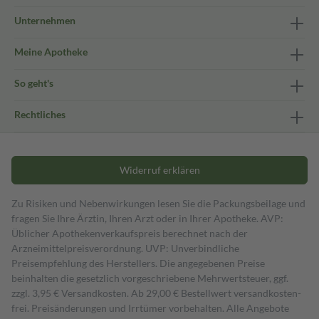
Unternehmen
Meine Apotheke
So geht's
Rechtliches
Widerruf erklären
Zu Risiken und Nebenwirkungen lesen Sie die Packungsbeilage und
fragen Sie Ihre Ärztin, Ihren Arzt oder in Ihrer Apotheke. AVP:
Üblicher Apothekenverkaufspreis berechnet nach der
Arzneimittelpreisverordnung. UVP: Unverbindliche
Preisempfehlung des Herstellers. Die angegebenen Preise
beinhalten die gesetzlich vorgeschriebene Mehrwertsteuer, ggf.
zzgl. 3,95 € Versandkosten. Ab 29,00 € Bestell­wert versand­kosten­
frei. Preisänderungen und Irrtümer vorbehalten. Alle Angebote