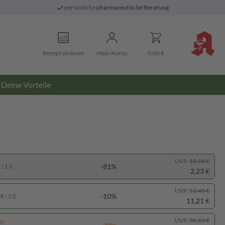
persönliche
pharmazeutische Beratung
Rezept einlösen
Mein Konto
0,00 €
Deine Vorteile
UVP:
11,55 €
-81%
/ 1 l)
2,23 €
UVP:
12,45 €
-10%
 / 1 l)
11,21 €
UVP:
70,19 €
pp