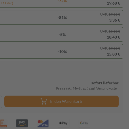
-72%
19,68 €
/ 1 Liter)
UVP:
17,55 €
-81%
3,36 €
UVP:
19,30 €
-5%
18,40 €
UVP:
17,55 €
-10%
15,80 €
sofort lieferbar
Preise inkl. MwSt. ggf. zzgl. Versandkosten
In den Warenkorb