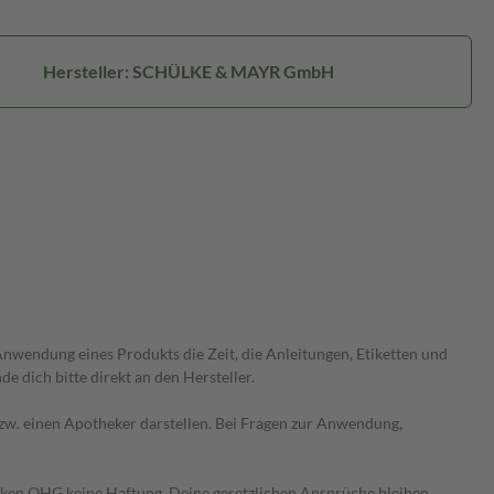
Hersteller: SCHÜLKE & MAYR GmbH
wendung eines Produkts die Zeit, die Anleitungen, Etiketten und
 dich bitte direkt an den Hersteller.
 bzw. einen Apotheker darstellen. Bei Fragen zur Anwendung,
heken OHG keine Haftung. Deine gesetzlichen Ansprüche bleiben