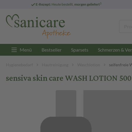
3
E-Rezept:
Heute bestellt,
morgen geliefert
Menü
Bestseller
Sparsets
Schmerzen & Ver
Hygienebedarf
Hautreinigung
Waschlotion
seifenfreie 
sensiva skin care WASH LOTION 500