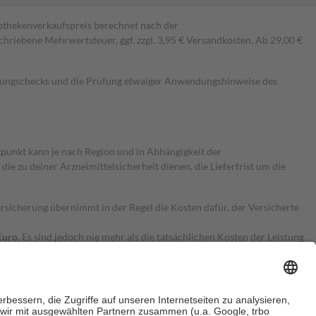
pothekenverkaufspreis berechnet nach der
hriebene Mehrwertsteuer, ggf. zzgl. 3,95 € Versandkosten. Ab 29,00 €
kungschecks und die Prüfung etwaiger Anwendungshinweise des
itpunkt kann je nach Region und in Abhängigkeit der
 zu deiner Arzneimittelsicherheit dienen, die Lieferfrist um die
ersicherung übernimmt in der Regel die Kosten dafür, der Versicherte
Euro.
Es sind jedoch nie mehr als die tatsächlichen Kosten der Leistung
e Zuzahlungen
an bei: