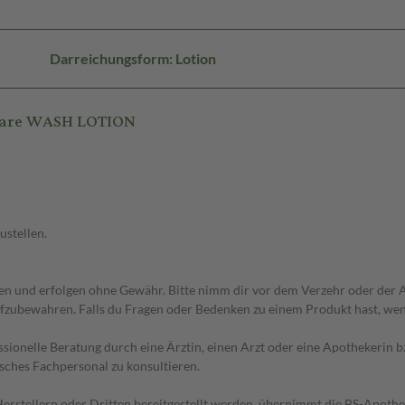
Darreichungsform: Lotion
 care WASH LOTION
ustellen.
 und erfolgen ohne Gewähr. Bitte nimm dir vor dem Verzehr oder der An
fzubewahren. Falls du Fragen oder Bedenken zu einem Produkt hast, wende
essionelle Beratung durch eine Ärztin, einen Arzt oder eine Apothekerin
sches Fachpersonal zu konsultieren.
n Herstellern oder Dritten bereitgestellt werden, übernimmt die BS-Apot