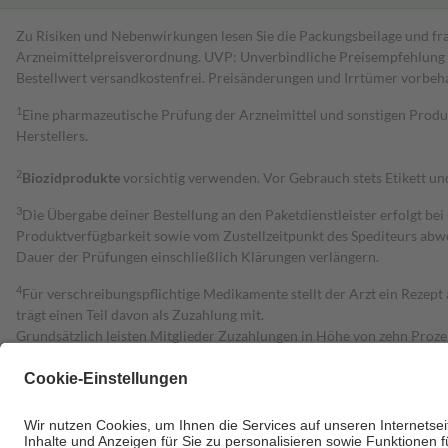
Zu Risiken und Nebenwirkungen lesen Sie die Packungsbeilage und fra
Arzneimittelpreisverordnung. UVP: Unverbindliche Preisempfehlung de
Bestell­wert versand­kosten­frei. Preisänderungen und Irrtümer vorbeh
1
Eine pharmazeutische Prüfung der Arzneimittel und sonstigen Pro
Herstellers.
2
Biozidprodukte
vorsichtig verwenden. Vor Gebrauch stets Etikett u
3
Die Übergabe deiner Bestellung an den Paketdienstleister erfolgt bei
Produktverfügbarkeit sowie vom Zustellzeitpunkt des Spediteurs abwe
Dauer der Prüfungen einschließlich Klärungen verlängern.
4
Für verschreibungspflichtige Medikamente stellt der Arzt ein Rezept 
trägt einen Teil davon als Zuzahlung mit.
Grundsätzlich leisten Mitglieder Zuzahlungen in Höhe von zehn Proz
zu entrichten.
Diese Regeln gelten grundsätzlich auch für Online-Apotheken.
Bei Heilmitteln und häuslicher Krankenpflege beträgt die Zuzahlung 
Um das Engagement der Versicherten für ihre eigene Gesundheit zu stä
• Kindern und Jugendlichen bis zum vollendeten 18. Lebensjahr mit