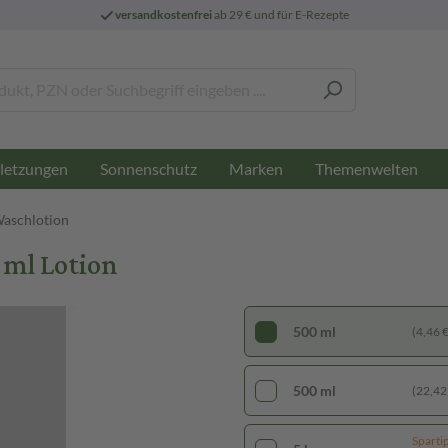
versandkostenfrei
ab 29 € und für E-Rezepte
letzungen
Sonnenschutz
Marken
Themenwelten
Waschlotion
 ml Lotion
500 ml
(4,46 € 
500 ml
(22,42 €
Sparti