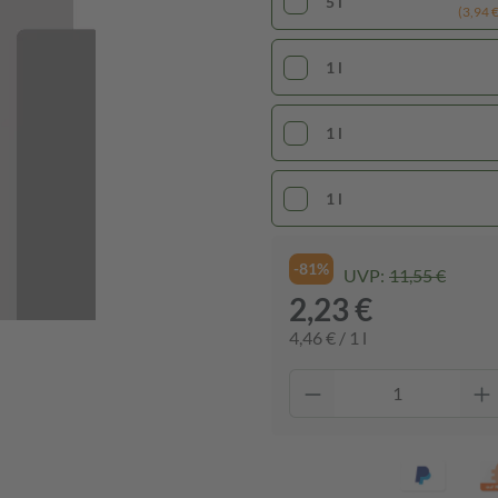
5 l
(3,94 € 
1 l
1 l
1 l
-81%
UVP:
11,55 €
2,23 €
4,46 € / 1 l