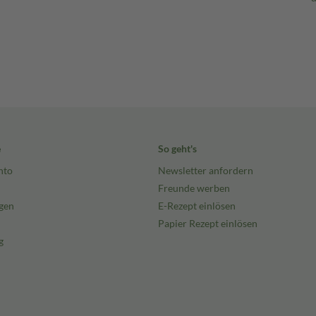
e
So geht's
nto
Newsletter anfordern
Freunde werben
gen
E-Rezept einlösen
Papier Rezept einlösen
g