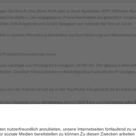
gen Sie Ihre Ärztin, Ihren Arzt oder in Ihrer Apotheke. AVP: Üblicher A
s Herstellers. Die angegebenen Preise beinhalten die gesetzlich vorgesc
alten. Alle Angebote und Gratis-Beigaben nur solange der Vorrat reicht.
dukte in deinem Warenkorb beinhaltet die Durchführung von Wechselwir
nd Produktinformationen lesen.
 uns werktags von Montag bis Freitag bis 18:00 Uhr. Der genaue Lieferze
ichen. Darüber hinaus können notwendige pharmazeutische Prüfungen, die
aus und der Patient erhält sie in der Apotheke. Die gesetzliche Krankenv
ent des Abgabepreises,
mindestens
jedoch
fünf Euro
und
höchstens zehn 
zehn Prozent der Kosten sowie zehn Euro je Verordnung.
rken und die besondere Stellung der Familie zu unterstützen, fallen
kein
 Ausnahme der Fahrkosten