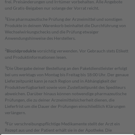
frei. Preisänderungen und Irrtümer vorbehalten. Alle Angebote
und Gratis-Beigaben nur solange der Vorrat reicht.
1
Eine pharmazeutische Prüfung der Arzneimittel und sonstigen
Produkte in deinem Warenkorb beinhaltet die Durchführung von
Wechselwirkungschecks und die Prüfung etwaiger
Anwendungshinweise des Herstellers.
2
Biozidprodukte
vorsichtig verwenden. Vor Gebrauch stets Etikett
und Produktinformationen lesen.
3
Die Übergabe deiner Bestellung an den Paketdienstleister erfolgt
bei uns werktags von Montag bis Freitag bis 18:00 Uhr. Der genaue
Lieferzeitpunkt kann je nach Region und in Abhängigkeit der
Produktverfügbarkeit sowie vom Zustellzeitpunkt des Spediteurs
abweichen. Darüber hinaus können notwendige pharmazeutische
Prüfungen, die zu deiner Arzneimittelsicherheit dienen, die
Lieferfrist um die Dauer der Prüfungen einschließlich Klärungen
verlängern.
4
Für verschreibungspflichtige Medikamente stellt der Arzt ein
Rezept aus und der Patient erhält sie in der Apotheke. Die