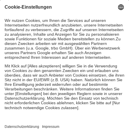
gesetzliche Krankenversicherung übernimmt in der Regel die
Kosten dafür, der Versicherte trägt einen Teil davon als Zuzahlung
mit.
Grundsätzlich leisten Mitglieder Zuzahlungen in Höhe von zehn
Prozent des Abgabepreises,
mindestens
jedoch
fünf Euro
und
höchstens zehn Euro.
Es sind jedoch nie mehr als die tatsächlichen
Kosten der Leistung zu entrichten.
Diese Regeln gelten grundsätzlich auch für Online-Apotheken.
Bei Heilmitteln und häuslicher Krankenpflege beträgt die
Zuzahlung zehn Prozent der Kosten sowie zehn Euro je
Verordnung.
Um das Engagement der Versicherten für ihre eigene Gesundheit zu
stärken und die besondere Stellung der Familie zu unterstützen,
fallen
keine Zuzahlungen
an bei:
• Kindern und Jugendlichen bis zum vollendeten 18. Lebensjahr
mit Ausnahme der Fahrkosten
• Untersuchungen zur Vorsorge und Früherkennung, die von der
GKV getragen werden
• empfohlenen Schutzimpfungen
• Harn- und Blutteststreifen
Wir nutzen Trusted Shops als unabhängigen Dienstleister für die