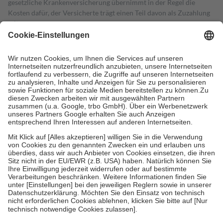
gesetzliche Krankenversicherung übernimmt in der Regel die
Kosten dafür, der Versicherte trägt einen Teil davon als Zuzahlung
mit.
Grundsätzlich leisten Mitglieder Zuzahlungen in Höhe von zehn
Prozent des Abgabepreises,
mindestens
jedoch
fünf Euro
und
höchstens zehn Euro.
Es sind jedoch nie mehr als die tatsächlichen
Kosten der Leistung zu entrichten.
Diese Regeln gelten grundsätzlich auch für Online-Apotheken.
Bei Heilmitteln und häuslicher Krankenpflege beträgt die
Zuzahlung zehn Prozent der Kosten sowie zehn Euro je
Verordnung.
Um das Engagement der Versicherten für ihre eigene Gesundheit zu
stärken und die besondere Stellung der Familie zu unterstützen,
fallen
keine Zuzahlungen
an bei:
• Kindern und Jugendlichen bis zum vollendeten 18. Lebensjahr
mit Ausnahme der Fahrkosten
• Untersuchungen zur Vorsorge und Früherkennung, die von der
GKV getragen werden
• empfohlenen Schutzimpfungen
• Harn- und Blutteststreifen
Wir nutzen Trusted Shops als unabhängigen Dienstleister für die