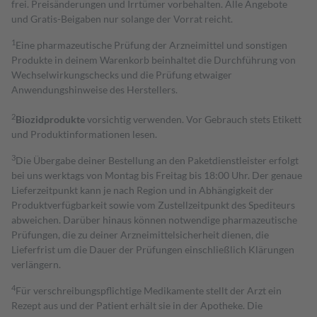
frei. Preisänderungen und Irrtümer vorbehalten. Alle Angebote
und Gratis-Beigaben nur solange der Vorrat reicht.
1
Eine pharmazeutische Prüfung der Arzneimittel und sonstigen
Produkte in deinem Warenkorb beinhaltet die Durchführung von
Wechselwirkungschecks und die Prüfung etwaiger
Anwendungshinweise des Herstellers.
2
Biozidprodukte
vorsichtig verwenden. Vor Gebrauch stets Etikett
und Produktinformationen lesen.
3
Die Übergabe deiner Bestellung an den Paketdienstleister erfolgt
bei uns werktags von Montag bis Freitag bis 18:00 Uhr. Der genaue
Lieferzeitpunkt kann je nach Region und in Abhängigkeit der
Produktverfügbarkeit sowie vom Zustellzeitpunkt des Spediteurs
abweichen. Darüber hinaus können notwendige pharmazeutische
Prüfungen, die zu deiner Arzneimittelsicherheit dienen, die
Lieferfrist um die Dauer der Prüfungen einschließlich Klärungen
verlängern.
4
Für verschreibungspflichtige Medikamente stellt der Arzt ein
Rezept aus und der Patient erhält sie in der Apotheke. Die