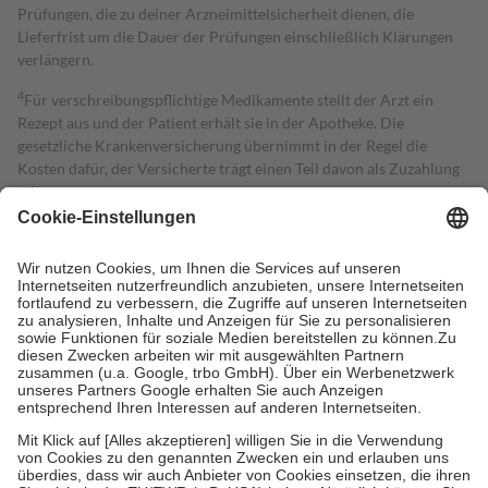
Prüfungen, die zu deiner Arzneimittelsicherheit dienen, die
Lieferfrist um die Dauer der Prüfungen einschließlich Klärungen
verlängern.
4
Für verschreibungspflichtige Medikamente stellt der Arzt ein
Rezept aus und der Patient erhält sie in der Apotheke. Die
gesetzliche Krankenversicherung übernimmt in der Regel die
Kosten dafür, der Versicherte trägt einen Teil davon als Zuzahlung
mit.
Grundsätzlich leisten Mitglieder Zuzahlungen in Höhe von zehn
Prozent des Abgabepreises,
mindestens
jedoch
fünf Euro
und
höchstens zehn Euro.
Es sind jedoch nie mehr als die tatsächlichen
Kosten der Leistung zu entrichten.
Diese Regeln gelten grundsätzlich auch für Online-Apotheken.
Bei Heilmitteln und häuslicher Krankenpflege beträgt die
Zuzahlung zehn Prozent der Kosten sowie zehn Euro je
Verordnung.
Um das Engagement der Versicherten für ihre eigene Gesundheit zu
stärken und die besondere Stellung der Familie zu unterstützen,
fallen
keine Zuzahlungen
an bei:
• Kindern und Jugendlichen bis zum vollendeten 18. Lebensjahr