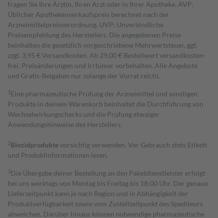
fragen Sie Ihre Ärztin, Ihren Arzt oder in Ihrer Apotheke. AVP:
Üblicher Apothekenverkaufspreis berechnet nach der
Arzneimittelpreisverordnung. UVP: Unverbindliche
Preisempfehlung des Herstellers. Die angegebenen Preise
beinhalten die gesetzlich vorgeschriebene Mehrwertsteuer, ggf.
zzgl. 3,95 € Versandkosten. Ab 29,00 € Bestell­wert versand­kosten­
frei. Preisänderungen und Irrtümer vorbehalten. Alle Angebote
und Gratis-Beigaben nur solange der Vorrat reicht.
1
Eine pharmazeutische Prüfung der Arzneimittel und sonstigen
Produkte in deinem Warenkorb beinhaltet die Durchführung von
Wechselwirkungschecks und die Prüfung etwaiger
Anwendungshinweise des Herstellers.
2
Biozidprodukte
vorsichtig verwenden. Vor Gebrauch stets Etikett
und Produktinformationen lesen.
3
Die Übergabe deiner Bestellung an den Paketdienstleister erfolgt
bei uns werktags von Montag bis Freitag bis 18:00 Uhr. Der genaue
Lieferzeitpunkt kann je nach Region und in Abhängigkeit der
Produktverfügbarkeit sowie vom Zustellzeitpunkt des Spediteurs
abweichen. Darüber hinaus können notwendige pharmazeutische