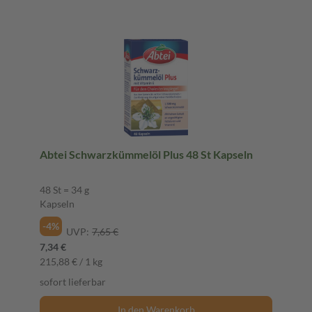
Abtei Schwarzkümmelöl Plus 48 St Kapseln
48 St = 34 g
Kapseln
-4%
UVP:
7,65 €
7,34 €
215,88 € / 1 kg
sofort lieferbar
In den Warenkorb