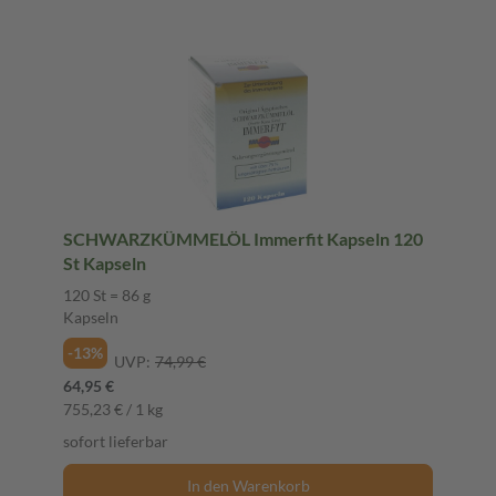
SCHWARZKÜMMELÖL Immerfit Kapseln 120
St Kapseln
120 St = 86 g
Kapseln
-13%
UVP:
74,99 €
64,95 €
755,23 € / 1 kg
sofort lieferbar
In den Warenkorb