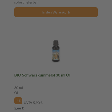
sofort lieferbar
In den Warenkorb
BIO Schwarzkümmelöl 30 ml Öl
30 ml
Öl
-4%
UVP:
5,90 €
5,66 €