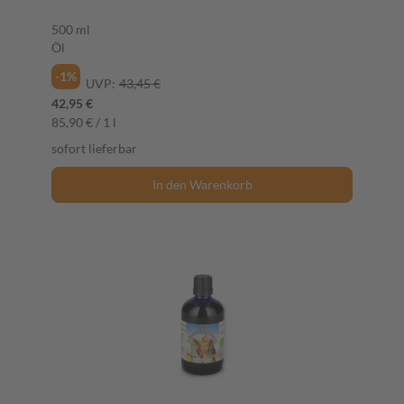
500 ml
Öl
-1%
UVP:
43,45 €
42,95 €
85,90 € / 1 l
sofort lieferbar
In den Warenkorb