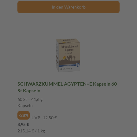
In den Warenkorb
SCHWARZKÜMMEL ÄGYPTEN+E Kapseln 60
St Kapseln
60 St = 41,6 g
Kapseln
-28%
UVP:
12,50 €
8,95 €
215,14 € / 1 kg