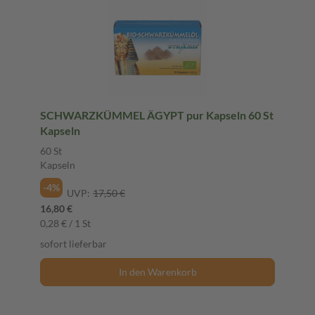
SCHWARZKÜMMEL ÄGYPT pur Kapseln 60 St
Kapseln
60 St
Kapseln
-4%
UVP:
17,50 €
16,80 €
0,28 € / 1 St
sofort lieferbar
In den Warenkorb