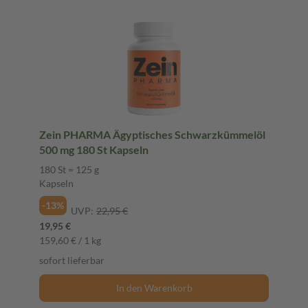
Zein PHARMA Ägyptisches Schwarzkümmelöl
500 mg 180 St Kapseln
180 St = 125 g
Kapseln
-13%
UVP:
22,95 €
19,95 €
159,60 € / 1 kg
sofort lieferbar
In den Warenkorb