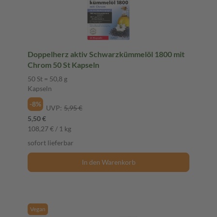
Doppelherz aktiv Schwarzkümmelöl 1800 mit
Chrom 50 St Kapseln
50 St = 50,8 g
Kapseln
-8%
UVP:
5,95 €
5,50 €
108,27 € / 1 kg
sofort lieferbar
In den Warenkorb
Vegan