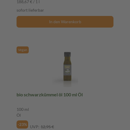
188,67 € / 1 l
sofort lieferbar
In den Warenkorb
Vegan
bio schwarzkümmel öl 100 ml Öl
100 ml
Öl
-23%
UVP:
12,95 €