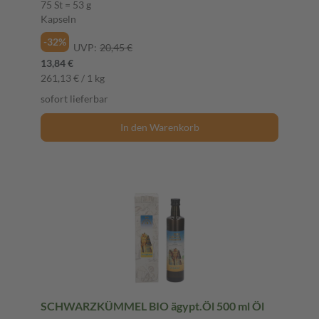
75 St = 53 g
Kapseln
-32%
UVP:
20,45 €
13,84 €
261,13 € / 1 kg
sofort lieferbar
In den Warenkorb
SCHWARZKÜMMEL BIO ägypt.Öl 500 ml Öl