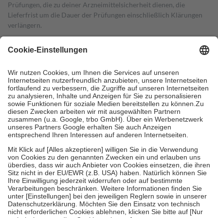
Prüfungen, die zu deiner Arzneimittelsicherheit dienen, die
Lieferfrist um die Dauer der Prüfungen einschließlich Klärungen
verlängern.
4
Für verschreibungspflichtige Medikamente stellt der Arzt ein
Rezept aus und der Patient erhält sie in der Apotheke. Die
gesetzliche Krankenversicherung übernimmt in der Regel die
Kosten dafür, der Versicherte trägt einen Teil davon als Zuzahlung
mit.
Grundsätzlich leisten Mitglieder Zuzahlungen in Höhe von zehn
Prozent des Abgabepreises,
mindestens
jedoch
fünf Euro
und
höchstens zehn Euro.
Es sind jedoch nie mehr als die tatsächlichen
Kosten der Leistung zu entrichten.
Diese Regeln gelten grundsätzlich auch für Online-Apotheken.
Bei Heilmitteln und häuslicher Krankenpflege beträgt die
Zuzahlung zehn Prozent der Kosten sowie zehn Euro je
Verordnung.
Um das Engagement der Versicherten für ihre eigene Gesundheit zu
stärken und die besondere Stellung der Familie zu unterstützen,
fallen
keine Zuzahlungen
an bei:
• Kindern und Jugendlichen bis zum vollendeten 18. Lebensjahr
mit Ausnahme der Fahrkosten