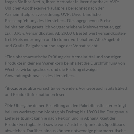
fragen Sie Ihre Ärztin, Ihren Arzt oder in Ihrer Apotheke. AVP:
Üblicher Apothekenverkaufspreis berechnet nach der
Arzneimittelpreisverordnung. UVP: Unverbindliche
Preisempfehlung des Herstellers. Die angegebenen Preise
beinhalten die gesetzlich vorgeschriebene Mehrwertsteuer, ggf.
zzgl. 3,95 € Versandkosten. Ab 29,00 € Bestell­wert versand­kosten­
frei. Preisänderungen und Irrtümer vorbehalten. Alle Angebote
und Gratis-Beigaben nur solange der Vorrat reicht.
1
Eine pharmazeutische Prüfung der Arzneimittel und sonstigen
Produkte in deinem Warenkorb beinhaltet die Durchführung von
Wechselwirkungschecks und die Prüfung etwaiger
Anwendungshinweise des Herstellers.
2
Biozidprodukte
vorsichtig verwenden. Vor Gebrauch stets Etikett
und Produktinformationen lesen.
3
Die Übergabe deiner Bestellung an den Paketdienstleister erfolgt
bei uns werktags von Montag bis Freitag bis 18:00 Uhr. Der genaue
Lieferzeitpunkt kann je nach Region und in Abhängigkeit der
Produktverfügbarkeit sowie vom Zustellzeitpunkt des Spediteurs
abweichen. Darüber hinaus können notwendige pharmazeutische