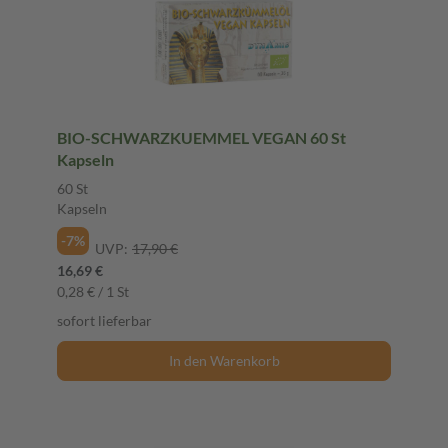
BIO-SCHWARZKUEMMEL VEGAN 60 St
Kapseln
60 St
Kapseln
-7%
UVP:
17,90 €
16,69 €
0,28 € / 1 St
sofort lieferbar
In den Warenkorb