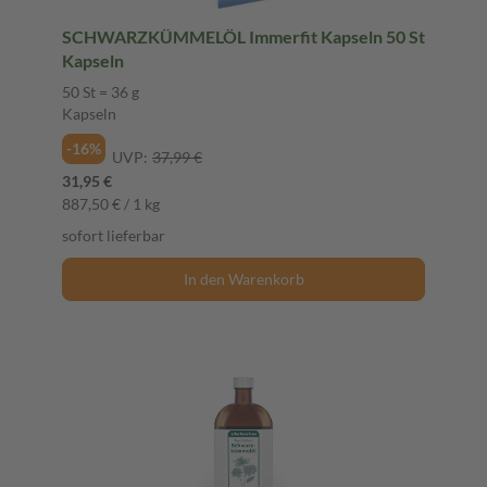
SCHWARZKÜMMELÖL Immerfit Kapseln 50 St
Kapseln
50 St = 36 g
Kapseln
-16%
UVP:
37,99 €
31,95 €
887,50 € / 1 kg
sofort lieferbar
In den Warenkorb