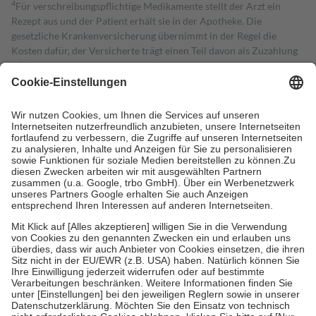
4
Für verschreibungspflichtige Medikamente stellt der Arzt ein
Rezept aus und der Patient erhält sie in der Apotheke. Die
gesetzliche Krankenversicherung übernimmt in der Regel die
Kosten dafür, der Versicherte trägt einen Teil davon als Zuzahlung
mit.
Grundsätzlich leisten Mitglieder Zuzahlungen in Höhe von zehn
Prozent des Abgabepreises,
mindestens
jedoch
fünf Euro
und
höchstens zehn Euro.
Es sind jedoch nie mehr als die tatsächlichen
Kosten der Leistung zu entrichten.
Diese Regeln gelten grundsätzlich auch für Online-Apotheken.
Bei Heilmitteln und häuslicher Krankenpflege beträgt die
Zuzahlung zehn Prozent der Kosten sowie zehn Euro je
Verordnung.
Um das Engagement der Versicherten für ihre eigene Gesundheit zu
stärken und die besondere Stellung der Familie zu unterstützen,
fallen
keine Zuzahlungen
an bei:
• Kindern und Jugendlichen bis zum vollendeten 18. Lebensjahr
mit Ausnahme der Fahrkosten
• Untersuchungen zur Vorsorge und Früherkennung, die von der
GKV getragen werden
• empfohlenen Schutzimpfungen