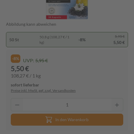
Abbildung kann abweichen
5,95 €
50,8 g (108,27 € / 1
50 St
-8%
5,50 €
kg)
-8%
UVP:
5,95 €
5,50 €
108,27 € / 1 kg
sofort lieferbar
Preise inkl. MwSt. ggf. zzgl. Versandkosten
In den Warenkorb