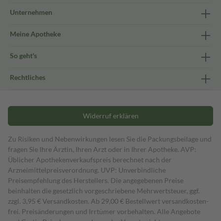
Unternehmen
Meine Apotheke
So geht's
Rechtliches
Widerruf erklären
Zu Risiken und Nebenwirkungen lesen Sie die Packungsbeilage und
fragen Sie Ihre Ärztin, Ihren Arzt oder in Ihrer Apotheke. AVP:
Üblicher Apothekenverkaufspreis berechnet nach der
Arzneimittelpreisverordnung. UVP: Unverbindliche
Preisempfehlung des Herstellers. Die angegebenen Preise
beinhalten die gesetzlich vorgeschriebene Mehrwertsteuer, ggf.
zzgl. 3,95 € Versandkosten. Ab 29,00 € Bestell­wert versand­kosten­
frei. Preisänderungen und Irrtümer vorbehalten. Alle Angebote