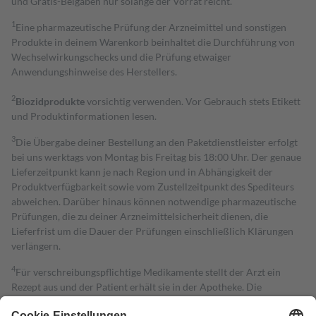
und Gratis-Beigaben nur solange der Vorrat reicht.
1
Eine pharmazeutische Prüfung der Arzneimittel und sonstigen
Produkte in deinem Warenkorb beinhaltet die Durchführung von
Wechselwirkungschecks und die Prüfung etwaiger
Anwendungshinweise des Herstellers.
2
Biozidprodukte
vorsichtig verwenden. Vor Gebrauch stets Etikett
und Produktinformationen lesen.
3
Die Übergabe deiner Bestellung an den Paketdienstleister erfolgt
bei uns werktags von Montag bis Freitag bis 18:00 Uhr. Der genaue
Lieferzeitpunkt kann je nach Region und in Abhängigkeit der
Produktverfügbarkeit sowie vom Zustellzeitpunkt des Spediteurs
abweichen. Darüber hinaus können notwendige pharmazeutische
Prüfungen, die zu deiner Arzneimittelsicherheit dienen, die
Lieferfrist um die Dauer der Prüfungen einschließlich Klärungen
verlängern.
4
Für verschreibungspflichtige Medikamente stellt der Arzt ein
Rezept aus und der Patient erhält sie in der Apotheke. Die
gesetzliche Krankenversicherung übernimmt in der Regel die