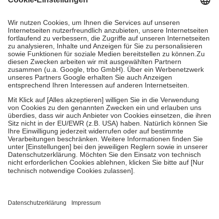
Kosten dafür, der Versicherte trägt einen Teil davon als Zuzahlung
mit.
Grundsätzlich leisten Mitglieder Zuzahlungen in Höhe von zehn
Prozent des Abgabepreises,
mindestens
jedoch
fünf Euro
und
höchstens zehn Euro.
Es sind jedoch nie mehr als die tatsächlichen
Kosten der Leistung zu entrichten.
Diese Regeln gelten grundsätzlich auch für Online-Apotheken.
Bei Heilmitteln und häuslicher Krankenpflege beträgt die
Zuzahlung zehn Prozent der Kosten sowie zehn Euro je
Verordnung.
Um das Engagement der Versicherten für ihre eigene Gesundheit zu
stärken und die besondere Stellung der Familie zu unterstützen,
fallen
keine Zuzahlungen
an bei:
• Kindern und Jugendlichen bis zum vollendeten 18. Lebensjahr
mit Ausnahme der Fahrkosten
• Untersuchungen zur Vorsorge und Früherkennung, die von der
GKV getragen werden
• empfohlenen Schutzimpfungen
• Harn- und Blutteststreifen
Wir nutzen Trusted Shops als unabhängigen Dienstleister für die
Einholung von Bewertungen. Trusted Shops hat Maßnahmen