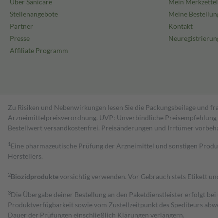
Über Sanicare
Mein Merkzettel
Stellenangebote
Meine Bestellun
Partner
Kontakt
Presse
Neuregistrierun
Affiliate Programm
Zu Risiken und Nebenwirkungen lesen Sie die Packungsbeilage und fra
Arzneimittelpreisverordnung. UVP: Unverbindliche Preisempfehlung de
Bestell­wert versand­kosten­frei. Preisänderungen und Irrtümer vorbeh
1
Eine pharmazeutische Prüfung der Arzneimittel und sonstigen Pro
Herstellers.
2
Biozidprodukte
vorsichtig verwenden. Vor Gebrauch stets Etikett u
3
Die Übergabe deiner Bestellung an den Paketdienstleister erfolgt bei
Produktverfügbarkeit sowie vom Zustellzeitpunkt des Spediteurs abwe
Dauer der Prüfungen einschließlich Klärungen verlängern.