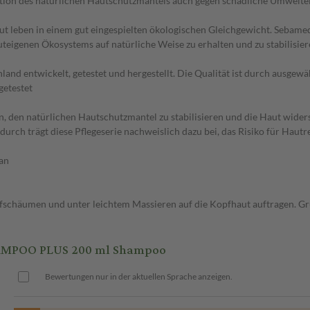
ion des natürlichen Hautschutzmantels auch gegen schädliche Umweltein
 leben in einem gut eingespielten ökologischen Gleichgewicht. Sebamed
auteigenen Ökosystems auf natürliche Weise zu erhalten und zu stabilisie
nd entwickelt, getestet und hergestellt. Die Qualität ist durch ausgewäh
getestet
, den natürlichen Hautschutzmantel zu stabilisieren und die Haut wider
durch trägt diese Pflegeserie nachweislich dazu bei, das Risiko für Hau
gan
fschäumen und unter leichtem Massieren auf die Kopfhaut auftragen. Gr
AMPOO PLUS 200 ml Shampoo
Bewertungen nur in der aktuellen Sprache anzeigen.