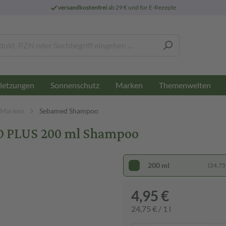
versandkostenfrei
ab 29 € und für E-Rezepte
letzungen
Sonnenschutz
Marken
Themenwelten
 Marken
Sebamed Shampoo
PLUS 200 ml Shampoo
200 ml
(24,75 €
4,95 €
24,75 € / 1 l