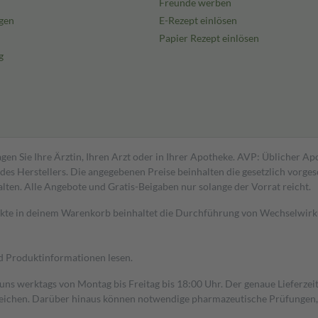
Freunde werben
gen
E-Rezept einlösen
Papier Rezept einlösen
g
gen Sie Ihre Ärztin, Ihren Arzt oder in Ihrer Apotheke. AVP: Üblicher A
s Herstellers. Die angegebenen Preise beinhalten die gesetzlich vorgesc
alten. Alle Angebote und Gratis-Beigaben nur solange der Vorrat reicht.
dukte in deinem Warenkorb beinhaltet die Durchführung von Wechselwir
nd Produktinformationen lesen.
 uns werktags von Montag bis Freitag bis 18:00 Uhr. Der genaue Lieferze
ichen. Darüber hinaus können notwendige pharmazeutische Prüfungen, die