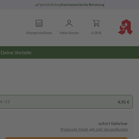
persönliche
pharmazeutische Beratung
Rezept einlösen
Mein Konto
0,00 €
Deine Vorteile
4,95 €
 / 1 l)
sofort lieferbar
Preise inkl. MwSt. ggf. zzgl. Versandkosten