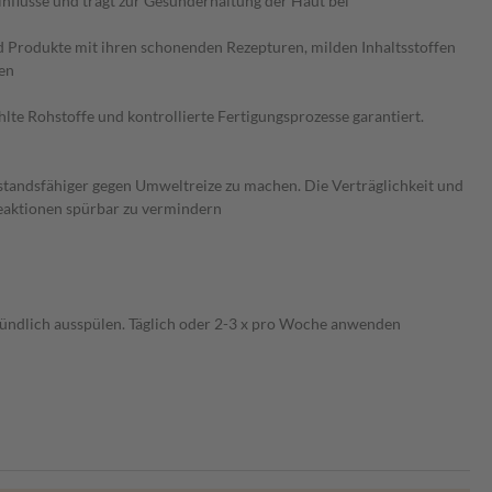
flüsse und trägt zur Gesunderhaltung der Haut bei
 Produkte mit ihren schonenden Rezepturen, milden Inhaltsstoffen
ren
lte Rohstoffe und kontrollierte Fertigungsprozesse garantiert.
standsfähiger gegen Umweltreize zu machen. Die Verträglichkeit und
treaktionen spürbar zu vermindern
ündlich ausspülen. Täglich oder 2-3 x pro Woche anwenden