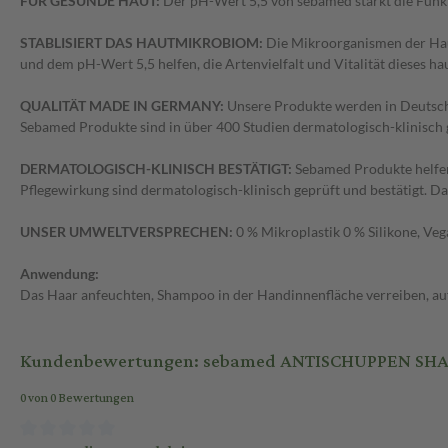
FÜR GESUNDE HAUT:
Der pH-Wert 5,5 von sebamed stärkt die Funkt
STABLISIERT DAS HAUTMIKROBIOM:
Die Mikroorganismen der Haut
und dem pH-Wert 5,5 helfen, die Artenvielfalt und Vitalität dieses h
QUALITÄT MADE IN GERMANY:
Unsere Produkte werden in Deutschla
Sebamed Produkte sind in über 400 Studien dermatologisch-klinisch 
DERMATOLOGISCH-KLINISCH BESTÄTIGT:
Sebamed Produkte helfen
Pflegewirkung sind dermatologisch-klinisch geprüft und bestätigt. Da
UNSER UMWELTVERSPRECHEN:
0 % Mikroplastik 0 % Silikone, Ve
Anwendung:
Das Haar anfeuchten, Shampoo in der Handinnenfläche verreiben, au
Kundenbewertungen: sebamed ANTISCHUPPEN SH
0 von 0 Bewertungen