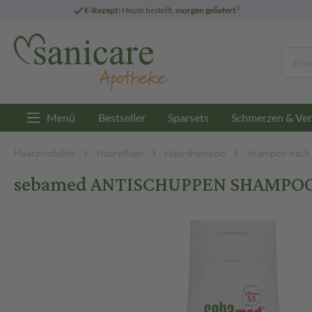
3
E-Rezept:
Heute bestellt,
morgen geliefert
Menü
Bestseller
Sparsets
Schmerzen & Ver
Haarprodukte
Haarpflege
Haarshampoo
Shampoo nach
sebamed ANTISCHUPPEN SHAMPOO 