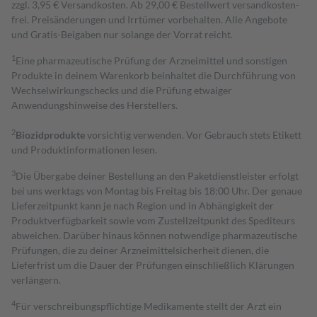
zzgl. 3,95 € Versandkosten. Ab 29,00 € Bestell­wert versand­kosten­
frei. Preisänderungen und Irrtümer vorbehalten. Alle Angebote
und Gratis-Beigaben nur solange der Vorrat reicht.
1
Eine pharmazeutische Prüfung der Arzneimittel und sonstigen
Produkte in deinem Warenkorb beinhaltet die Durchführung von
Wechselwirkungschecks und die Prüfung etwaiger
Anwendungshinweise des Herstellers.
2
Biozidprodukte
vorsichtig verwenden. Vor Gebrauch stets Etikett
und Produktinformationen lesen.
3
Die Übergabe deiner Bestellung an den Paketdienstleister erfolgt
bei uns werktags von Montag bis Freitag bis 18:00 Uhr. Der genaue
Lieferzeitpunkt kann je nach Region und in Abhängigkeit der
Produktverfügbarkeit sowie vom Zustellzeitpunkt des Spediteurs
abweichen. Darüber hinaus können notwendige pharmazeutische
Prüfungen, die zu deiner Arzneimittelsicherheit dienen, die
Lieferfrist um die Dauer der Prüfungen einschließlich Klärungen
verlängern.
4
Für verschreibungspflichtige Medikamente stellt der Arzt ein