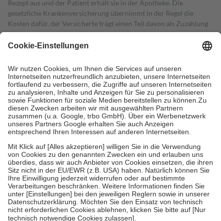
Rezept aus und der Patient erhält sie in der Apotheke. Die
gesetzliche Krankenversicherung übernimmt in der Regel die
Kosten dafür, der Versicherte trägt einen Teil davon als Zuzahlung
mit.
Grundsätzlich leisten Mitglieder Zuzahlungen in Höhe von zehn
Prozent des Abgabepreises,
mindestens
jedoch
fünf Euro
und
höchstens zehn Euro.
Es sind jedoch nie mehr als die tatsächlichen
Kosten der Leistung zu entrichten.
Diese Regeln gelten grundsätzlich auch für Online-Apotheken.
Bei Heilmitteln und häuslicher Krankenpflege beträgt die
Zuzahlung zehn Prozent der Kosten sowie zehn Euro je
Verordnung.
Um das Engagement der Versicherten für ihre eigene Gesundheit zu
stärken und die besondere Stellung der Familie zu unterstützen,
fallen
keine Zuzahlungen
an bei:
• Kindern und Jugendlichen bis zum vollendeten 18. Lebensjahr
mit Ausnahme der Fahrkosten
• Untersuchungen zur Vorsorge und Früherkennung, die von der
GKV getragen werden
• empfohlenen Schutzimpfungen
• Harn- und Blutteststreifen