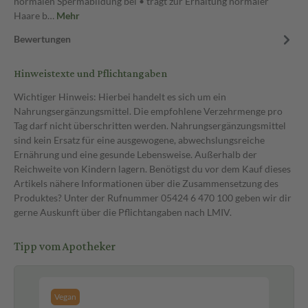
normalen Spermabildung bei • trägt zur Erhaltung normaler
Haare b…
Mehr
Bewertungen
Hinweistexte und Pflichtangaben
Wichtiger Hinweis: Hierbei handelt es sich um ein
Nahrungsergänzungsmittel. Die empfohlene Verzehrmenge pro
Tag darf nicht überschritten werden. Nahrungsergänzungsmittel
sind kein Ersatz für eine ausgewogene, abwechslungsreiche
Ernährung und eine gesunde Lebensweise. Außerhalb der
Reichweite von Kindern lagern. Benötigst du vor dem Kauf dieses
Artikels nähere Informationen über die Zusammensetzung des
Produktes? Unter der Rufnummer 05424 6 470 100 geben wir dir
gerne Auskunft über die Pflichtangaben nach LMIV.
Tipp vom Apotheker
Vegan
Be