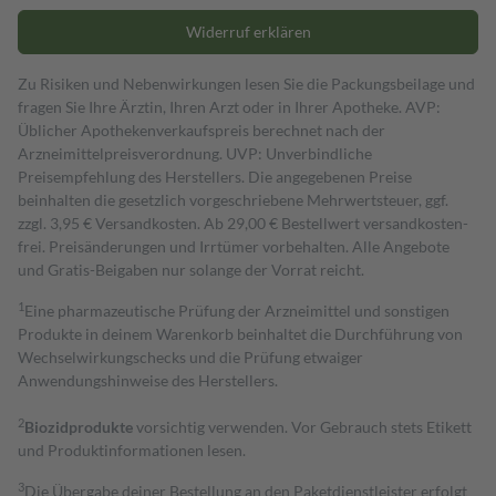
Widerruf erklären
Zu Risiken und Nebenwirkungen lesen Sie die Packungsbeilage und
fragen Sie Ihre Ärztin, Ihren Arzt oder in Ihrer Apotheke. AVP:
Üblicher Apothekenverkaufspreis berechnet nach der
Arzneimittelpreisverordnung. UVP: Unverbindliche
Preisempfehlung des Herstellers. Die angegebenen Preise
beinhalten die gesetzlich vorgeschriebene Mehrwertsteuer, ggf.
zzgl. 3,95 € Versandkosten. Ab 29,00 € Bestell­wert versand­kosten­
frei. Preisänderungen und Irrtümer vorbehalten. Alle Angebote
und Gratis-Beigaben nur solange der Vorrat reicht.
1
Eine pharmazeutische Prüfung der Arzneimittel und sonstigen
Produkte in deinem Warenkorb beinhaltet die Durchführung von
Wechselwirkungschecks und die Prüfung etwaiger
Anwendungshinweise des Herstellers.
2
Biozidprodukte
vorsichtig verwenden. Vor Gebrauch stets Etikett
und Produktinformationen lesen.
3
Die Übergabe deiner Bestellung an den Paketdienstleister erfolgt