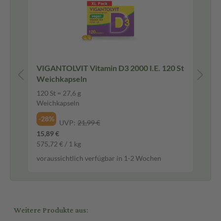
VIGANTOLVIT Vitamin D3 2000 I.E. 120 St
Vit
Weichkapseln
Ka
120 St = 27,6 g
120
Weichkapseln
Ka
-28%
-1
UVP:
21,99 €
15,89 €
38,
575,72 € / 1 kg
721
voraussichtlich verfügbar in 1-2 Wochen
vor
Weitere Produkte aus: