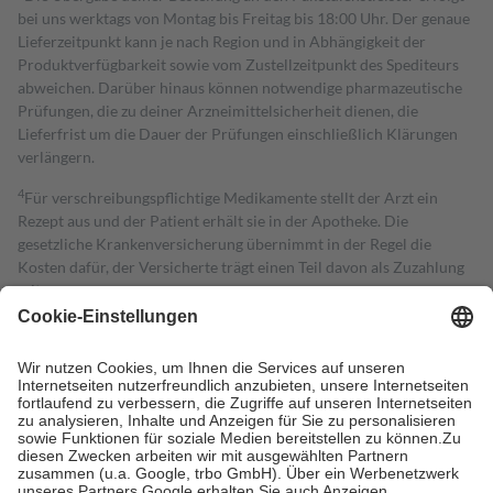
bei uns werktags von Montag bis Freitag bis 18:00 Uhr. Der genaue
Lieferzeitpunkt kann je nach Region und in Abhängigkeit der
Produktverfügbarkeit sowie vom Zustellzeitpunkt des Spediteurs
abweichen. Darüber hinaus können notwendige pharmazeutische
Prüfungen, die zu deiner Arzneimittelsicherheit dienen, die
Lieferfrist um die Dauer der Prüfungen einschließlich Klärungen
verlängern.
4
Für verschreibungspflichtige Medikamente stellt der Arzt ein
Rezept aus und der Patient erhält sie in der Apotheke. Die
gesetzliche Krankenversicherung übernimmt in der Regel die
Kosten dafür, der Versicherte trägt einen Teil davon als Zuzahlung
mit.
Grundsätzlich leisten Mitglieder Zuzahlungen in Höhe von zehn
Prozent des Abgabepreises,
mindestens
jedoch
fünf Euro
und
höchstens zehn Euro.
Es sind jedoch nie mehr als die tatsächlichen
Kosten der Leistung zu entrichten.
Diese Regeln gelten grundsätzlich auch für Online-Apotheken.
Bei Heilmitteln und häuslicher Krankenpflege beträgt die
Zuzahlung zehn Prozent der Kosten sowie zehn Euro je
Verordnung.