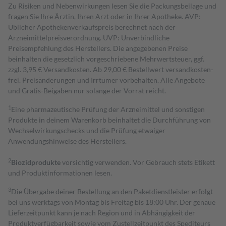
Zu Risiken und Nebenwirkungen lesen Sie die Packungsbeilage und
fragen Sie Ihre Ärztin, Ihren Arzt oder in Ihrer Apotheke. AVP:
Üblicher Apothekenverkaufspreis berechnet nach der
Arzneimittelpreisverordnung. UVP: Unverbindliche
Preisempfehlung des Herstellers. Die angegebenen Preise
beinhalten die gesetzlich vorgeschriebene Mehrwertsteuer, ggf.
zzgl. 3,95 € Versandkosten. Ab 29,00 € Bestell­wert versand­kosten­
frei. Preisänderungen und Irrtümer vorbehalten. Alle Angebote
und Gratis-Beigaben nur solange der Vorrat reicht.
1
Eine pharmazeutische Prüfung der Arzneimittel und sonstigen
Produkte in deinem Warenkorb beinhaltet die Durchführung von
Wechselwirkungschecks und die Prüfung etwaiger
Anwendungshinweise des Herstellers.
2
Biozidprodukte
vorsichtig verwenden. Vor Gebrauch stets Etikett
und Produktinformationen lesen.
3
Die Übergabe deiner Bestellung an den Paketdienstleister erfolgt
bei uns werktags von Montag bis Freitag bis 18:00 Uhr. Der genaue
Lieferzeitpunkt kann je nach Region und in Abhängigkeit der
Produktverfügbarkeit sowie vom Zustellzeitpunkt des Spediteurs