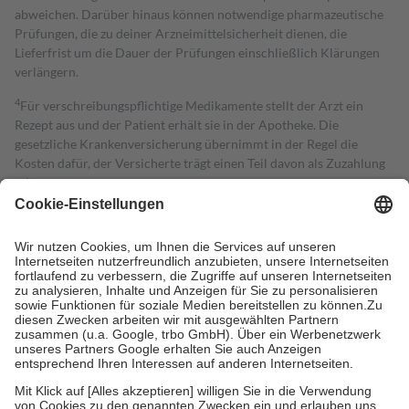
abweichen. Darüber hinaus können notwendige pharmazeutische
Prüfungen, die zu deiner Arzneimittelsicherheit dienen, die
Lieferfrist um die Dauer der Prüfungen einschließlich Klärungen
verlängern.
4
Für verschreibungspflichtige Medikamente stellt der Arzt ein
Rezept aus und der Patient erhält sie in der Apotheke. Die
gesetzliche Krankenversicherung übernimmt in der Regel die
Kosten dafür, der Versicherte trägt einen Teil davon als Zuzahlung
mit.
Grundsätzlich leisten Mitglieder Zuzahlungen in Höhe von zehn
Prozent des Abgabepreises,
mindestens
jedoch
fünf Euro
und
höchstens zehn Euro.
Es sind jedoch nie mehr als die tatsächlichen
Kosten der Leistung zu entrichten.
Diese Regeln gelten grundsätzlich auch für Online-Apotheken.
Bei Heilmitteln und häuslicher Krankenpflege beträgt die
Zuzahlung zehn Prozent der Kosten sowie zehn Euro je
Verordnung.
Um das Engagement der Versicherten für ihre eigene Gesundheit zu
stärken und die besondere Stellung der Familie zu unterstützen,
fallen
keine Zuzahlungen
an bei: