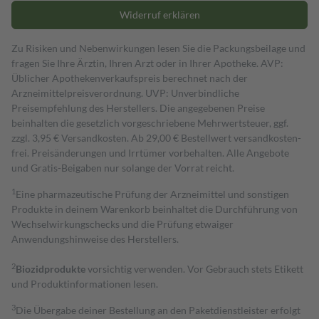
Widerruf erklären
Zu Risiken und Nebenwirkungen lesen Sie die Packungsbeilage und
fragen Sie Ihre Ärztin, Ihren Arzt oder in Ihrer Apotheke. AVP:
Üblicher Apothekenverkaufspreis berechnet nach der
Arzneimittelpreisverordnung. UVP: Unverbindliche
Preisempfehlung des Herstellers. Die angegebenen Preise
beinhalten die gesetzlich vorgeschriebene Mehrwertsteuer, ggf.
zzgl. 3,95 € Versandkosten. Ab 29,00 € Bestell­wert versand­kosten­
frei. Preisänderungen und Irrtümer vorbehalten. Alle Angebote
und Gratis-Beigaben nur solange der Vorrat reicht.
1
Eine pharmazeutische Prüfung der Arzneimittel und sonstigen
Produkte in deinem Warenkorb beinhaltet die Durchführung von
Wechselwirkungschecks und die Prüfung etwaiger
Anwendungshinweise des Herstellers.
2
Biozidprodukte
vorsichtig verwenden. Vor Gebrauch stets Etikett
und Produktinformationen lesen.
3
Die Übergabe deiner Bestellung an den Paketdienstleister erfolgt