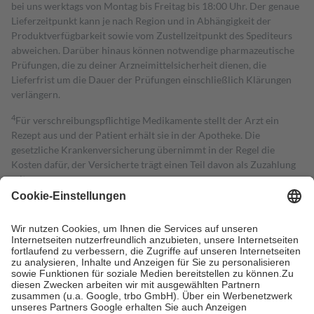
bei uns werktags von Montag bis Freitag bis 18:00 Uhr. Der genaue
Lieferzeitpunkt kann je nach Region und in Abhängigkeit der
Produktverfügbarkeit sowie vom Zustellzeitpunkt des Spediteurs
abweichen. Darüber hinaus können notwendige pharmazeutische
Prüfungen, die zu deiner Arzneimittelsicherheit dienen, die
Lieferfrist um die Dauer der Prüfungen einschließlich Klärungen
verlängern.
4
Für verschreibungspflichtige Medikamente stellt der Arzt ein
Rezept aus und der Patient erhält sie in der Apotheke. Die
gesetzliche Krankenversicherung übernimmt in der Regel die
Kosten dafür, der Versicherte trägt einen Teil davon als Zuzahlung
mit.
Grundsätzlich leisten Mitglieder Zuzahlungen in Höhe von zehn
Prozent des Abgabepreises,
mindestens
jedoch
fünf Euro
und
höchstens zehn Euro.
Es sind jedoch nie mehr als die tatsächlichen
Kosten der Leistung zu entrichten.
Diese Regeln gelten grundsätzlich auch für Online-Apotheken.
Bei Heilmitteln und häuslicher Krankenpflege beträgt die
Zuzahlung zehn Prozent der Kosten sowie zehn Euro je
Verordnung.
Um das Engagement der Versicherten für ihre eigene Gesundheit zu