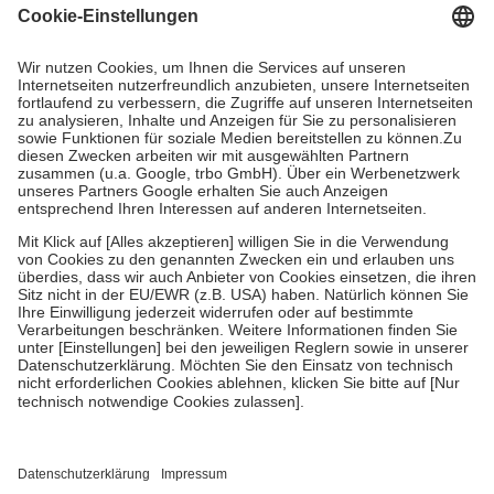
Kosten dafür, der Versicherte trägt einen Teil davon als Zuzahlung
mit.
Grundsätzlich leisten Mitglieder Zuzahlungen in Höhe von zehn
Prozent des Abgabepreises,
mindestens
jedoch
fünf Euro
und
höchstens zehn Euro.
Es sind jedoch nie mehr als die tatsächlichen
Kosten der Leistung zu entrichten.
Diese Regeln gelten grundsätzlich auch für Online-Apotheken.
Bei Heilmitteln und häuslicher Krankenpflege beträgt die
Zuzahlung zehn Prozent der Kosten sowie zehn Euro je
Verordnung.
Um das Engagement der Versicherten für ihre eigene Gesundheit zu
stärken und die besondere Stellung der Familie zu unterstützen,
fallen
keine Zuzahlungen
an bei:
• Kindern und Jugendlichen bis zum vollendeten 18. Lebensjahr
mit Ausnahme der Fahrkosten
• Untersuchungen zur Vorsorge und Früherkennung, die von der
GKV getragen werden
• empfohlenen Schutzimpfungen
• Harn- und Blutteststreifen
Wir nutzen Trusted Shops als unabhängigen Dienstleister für die