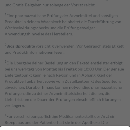
und Gratis-Beigaben nur solange der Vorrat reicht.
1
Eine pharmazeutische Prüfung der Arzneimittel und sonstigen
Produkte in deinem Warenkorb beinhaltet die Durchführung von
Wechselwirkungschecks und die Prüfung etwaiger
Anwendungshinweise des Herstellers.
2
Biozidprodukte
vorsichtig verwenden. Vor Gebrauch stets Etikett
und Produktinformationen lesen.
3
Die Übergabe deiner Bestellung an den Paketdienstleister erfolgt
bei uns werktags von Montag bis Freitag bis 18:00 Uhr. Der genaue
Lieferzeitpunkt kann je nach Region und in Abhängigkeit der
Produktverfügbarkeit sowie vom Zustellzeitpunkt des Spediteurs
abweichen. Darüber hinaus können notwendige pharmazeutische
Prüfungen, die zu deiner Arzneimittelsicherheit dienen, die
Lieferfrist um die Dauer der Prüfungen einschließlich Klärungen
verlängern.
4
Für verschreibungspflichtige Medikamente stellt der Arzt ein
Rezept aus und der Patient erhält sie in der Apotheke. Die
gesetzliche Krankenversicherung übernimmt in der Regel die