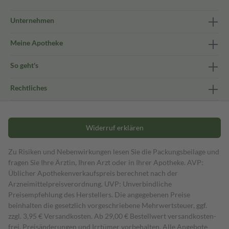
Unternehmen
Meine Apotheke
So geht's
Rechtliches
Widerruf erklären
Zu Risiken und Nebenwirkungen lesen Sie die Packungsbeilage und
fragen Sie Ihre Ärztin, Ihren Arzt oder in Ihrer Apotheke. AVP:
Üblicher Apothekenverkaufspreis berechnet nach der
Arzneimittelpreisverordnung. UVP: Unverbindliche
Preisempfehlung des Herstellers. Die angegebenen Preise
beinhalten die gesetzlich vorgeschriebene Mehrwertsteuer, ggf.
zzgl. 3,95 € Versandkosten. Ab 29,00 € Bestell­wert versand­kosten­
frei. Preisänderungen und Irrtümer vorbehalten. Alle Angebote